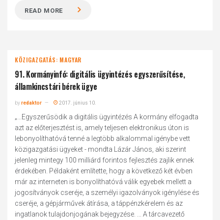
READ MORE
KÖZIGAZGATÁS: MAGYAR
91. Kormányinfó: digitális ügyintézés egyszerűsítése,
államkincstári bérek ügye
by
redaktor
2017. június 10.
„...Egyszerűsödik a digitális ügyintézés A kormány elfogadta
azt az előterjesztést is, amely teljesen elektronikus úton is
lebonyolíthatóvá tenné a legtöbb alkalommal igénybe vett
közigazgatási ügyeket - mondta Lázár János, aki szerint
jelenleg mintegy 100 milliárd forintos fejlesztés zajlik ennek
érdekében. Példaként említette, hogy a következő két évben
már az interneten is bonyolíthatóvá válik egyebek mellett a
jogosítványok cseréje, a személyi igazolványok igénylése és
cseréje, a gépjárművek átírása, a táppénzkérelem és az
ingatlanok tulajdonjogának bejegyzése. ... A tárcavezető