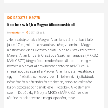
KÖZIGAZGATÁS: MAGYAR
Nem lesz sztrájk a Magyar Államkincstárnál
by
redaktor
2017. július 8.
„Nem sztrájkolnak a Magyar Államkincstár munkavállalói
július 17-én, miután a hivatal vezetése, valamint a Magyar
Köztisztviselők és Közszolgálati Dolgozók Szakszervezete
Magyar Államkincstár Országos Szakmai Tanácsa (MKKSZ
MÁK OSZT) tárgyalásos rendezésben állapodott meg –
közölte a Magyar Államkincstár pénteken az MTI-vel. A
megállapodás szerint a Magyar Államkincstár vezetősége
együttműködik a szakszervezettel a béren kívüli juttatások
növelése és a bérrendezés érdekében, ennek teljesítésére
külön bizottságot hoznak létre – közölték. A közlemény
szerint Dobóczky Károly, a MKKSZ MÁK OSZT elnöke
történelminek nevezte a megállapodást, mivel...