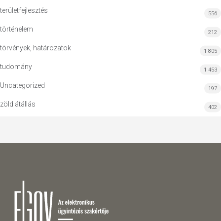
területfejlesztés
556
történelem
212
törvények, határozatok
1 805
tudomány
1 453
Uncategorized
197
zöld átállás
402