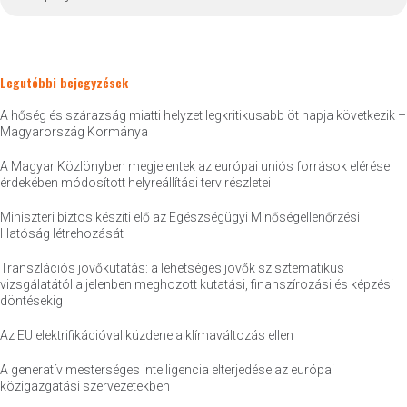
Legutóbbi bejegyzések
A hőség és szárazság miatti helyzet legkritikusabb öt napja következik –
Magyarország Kormánya
A Magyar Közlönyben megjelentek az európai uniós források elérése
érdekében módosított helyreállítási terv részletei
Miniszteri biztos készíti elő az Egészségügyi Minőségellenőrzési
Hatóság létrehozását
Transzlációs jövőkutatás: a lehetséges jövők szisztematikus
vizsgálatától a jelenben meghozott kutatási, finanszírozási és képzési
döntésekig
Az EU elektrifikációval küzdene a klímaváltozás ellen
A generatív mesterséges intelligencia elterjedése az európai
közigazgatási szervezetekben