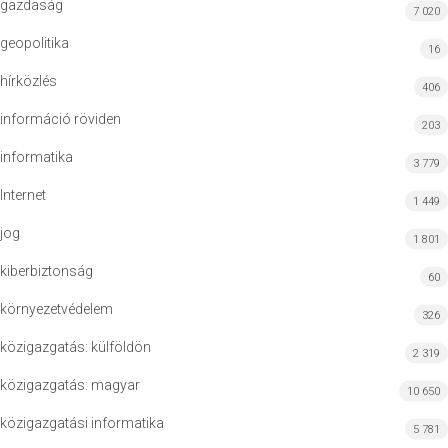
gazdaság
7 020
geopolitika
16
hírközlés
406
információ röviden
203
informatika
3 779
Internet
1 449
jog
1 801
kiberbiztonság
60
környezetvédelem
326
közigazgatás: külföldön
2 319
közigazgatás: magyar
10 650
közigazgatási informatika
5 781