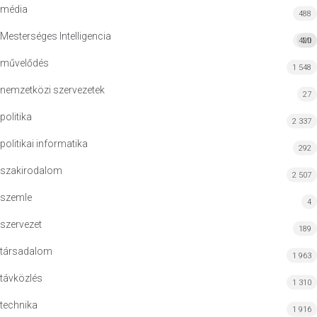
média
488
Mesterséges Intelligencia
420
MI
művelődés
1 548
nemzetközi szervezetek
27
politika
2 337
politikai informatika
292
szakirodalom
2 507
szemle
4
szervezet
189
társadalom
1 963
távközlés
1 310
technika
1 916