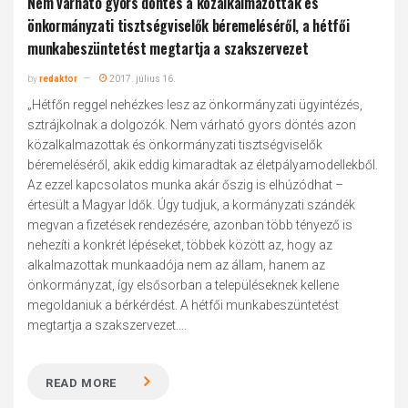
Nem várható gyors döntés a közalkalmazottak és
önkormányzati tisztségviselők béremeléséről, a hétfői
munka­beszüntetést megtartja a szakszervezet
by
redaktor
2017. július 16.
„Hétfőn reggel nehézkes lesz az önkormányzati ügyintézés,
sztrájkolnak a dolgozók. Nem várható gyors döntés azon
közalkalmazottak és önkormányzati tisztségviselők
béremeléséről, akik eddig kimaradtak az életpályamodellekből.
Az ezzel kapcsolatos munka akár őszig is elhúzódhat –
értesült a Magyar Idők. Úgy tudjuk, a kormányzati szándék
megvan a fizetések rendezésére, azonban több tényező is
nehezíti a konkrét lépéseket, többek között az, hogy az
alkalmazottak munka­adója nem az állam, hanem az
önkormányzat, így elsősorban a településeknek kellene
megoldaniuk a bérkérdést. A hétfői munka­beszüntetést
megtartja a szakszervezet....
READ MORE