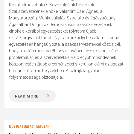
Közalkalmazottak és Közszolgálati Dolgozók
Szakszervezetének elnöke, valamint Cser Ágnes, a
Magyarországi Munkavállalók Szociális és Egészségügyi
Ágazatban Dolgozók Demokratikus Szakszervezetének
elnöke a korábbi egyeztetéseket folytatva újabb
sztrájktárgyalást tartott. Nyitrai Imre helyettes államtitkár az
egyeztetésen hangsúlyozta, a szakszervezetekkel közös cél,
hogy a tartós munkaerőhiány a jövőben ne okozzon ellátási
problémákat, és a szervezetekkel való együttműködésnek
köszönhetően újabb eredményeket sikerüljön elérni az ágazat
humán erőforrás helyzetében. A sztrájk tárgyalás
folyamatossága biztosítja a...
READ MORE
KÖZIGAZGATÁS: MAGYAR