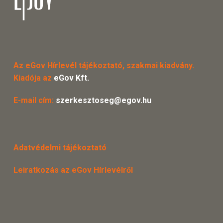
Az eGov Hírlevél tájékoztató, szakmai kiadvány.
Kiadója az
eGov Kft.
E-mail cím:
szerkesztoseg@egov.hu
Adatvédelmi tájékoztató
Leiratkozás az eGov Hírlevélről