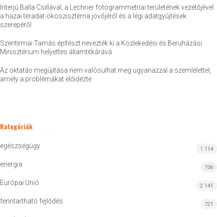
Interjú Balla Csillával, a Lechner fotogrammetriai területének vezetőjével
a hazai téradat-ökoszisztéma jövőjéről és a légi adatgyűjtések
szerepéről
Szentirmai Tamás építészt nevezték ki a Közlekedési és Beruházási
Minisztérium helyettes államtitkárává
Az oktatás megújítása nem valósulhat meg ugyanazzal a szemlélettel,
amely a problémákat előidézte
Kategóriák
egészségügy
1 114
energia
706
Európai Unió
2 141
fenntartható fejlődés
721