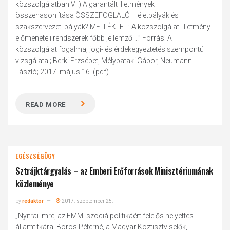
közszolgálatban VI.) A garantált illetmények
összehasonlítása ÖSSZEFOGLALÓ – életpályák és
szakszervezeti pályák? MELLÉKLET: A közszolgálati illetmény-
előmeneteli rendszerek főbb jellemzői...” Forrás: A
közszolgálat fogalma, jogi- és érdekegyeztetés szempontú
vizsgálata ; Berki Erzsébet, Mélypataki Gábor, Neumann
László; 2017. május 16. (pdf)
READ MORE
EGÉSZSÉGÜGY
Sztrájktárgyalás – az Emberi Erőforrások Minisztériumának
közleménye
by
redaktor
2017. szeptember 25.
„Nyitrai Imre, az EMMI szociálpolitikáért felelős helyettes
államtitkára, Boros Péterné, a Magyar Köztisztviselők,