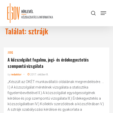
Skip
to
Menu
search
main
Close
content
Menu
Találat: sztrájk
JOG
A közszolgálat fogalma, jogi- és érdekegyeztetés
szempontú vizsgálata
by
redaktor
2017. október 8.
„Készült az OKÉT munkavállalói oldalának megrendelésére. ...
I.) A közszolgálat méretének vizsgálata a statisztika
figyelembevételével II.) A közszolgálat egységességének
kérdése és jogi szempontú vizsgálata III.) Érdekegyeztetés a
közszolgálatban IV.) Kollektív szerződések a közszférában V.)
A sztrájk szabályozási kérdései és gyakorlata a