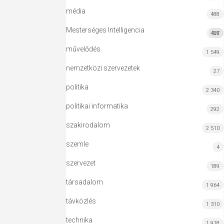
média
488
Mesterséges Intelligencia
427
MI
művelődés
1 549
nemzetközi szervezetek
27
politika
2 340
politikai informatika
292
szakirodalom
2 510
szemle
4
szervezet
189
társadalom
1 964
távközlés
1 310
technika
1 918