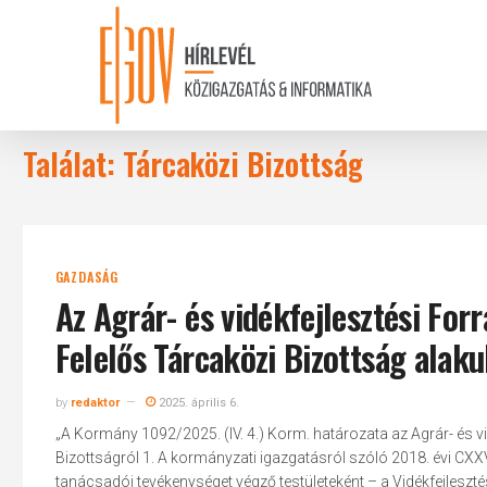
Skip
to
main
content
Találat: Tárcaközi Bizottság
GAZDASÁG
Az Agrár- és vidékfejlesztési Fo
Felelős Tárcaközi Bizottság alaku
by
redaktor
2025. április 6.
„A Kormány 1092/2025. (IV. 4.) Korm. határozata az Agrár- és v
Bizottságról 1. A kormányzati igazgatásról szóló 2018. évi CXXV
tanácsadói tevékenységet végző testületeként – a Vidékfejleszt