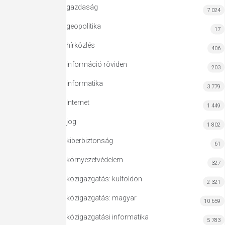
gazdaság
7 024
geopolitika
17
hírközlés
406
információ röviden
203
informatika
3 779
Internet
1 449
jog
1 802
kiberbiztonság
61
környezetvédelem
327
közigazgatás: külföldön
2 321
közigazgatás: magyar
10 659
közigazgatási informatika
5 783