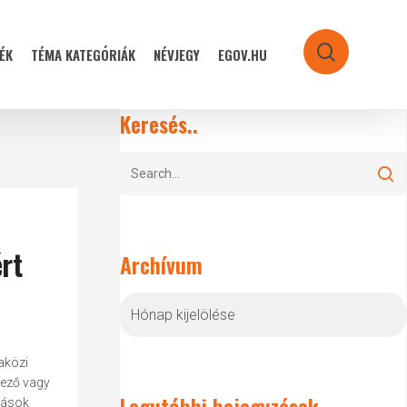
ÉK
TÉMA KATEGÓRIÁK
NÉVJEGY
EGOV.HU
search
Keresés..
rt
Archívum
Archívum
aközi
yező vagy
Legutóbbi bejegyzések
rások