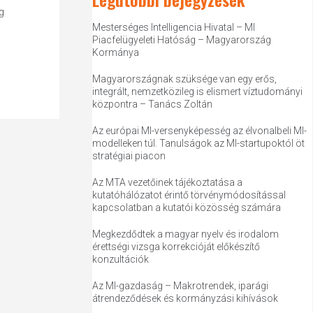
g
Mesterséges Intelligencia Hivatal – MI
Piacfelügyeleti Hatóság – Magyarország
Kormánya
Magyarországnak szüksége van egy erős,
integrált, nemzetközileg is elismert víztudományi
központra – Tanács Zoltán
Az európai MI-versenyképesség az élvonalbeli MI-
modelleken túl. Tanulságok az MI-startupoktól öt
stratégiai piacon
Az MTA vezetőinek tájékoztatása a
kutatóhálózatot érintő törvénymódosítással
kapcsolatban a kutatói közösség számára
Megkezdődtek a magyar nyelv és irodalom
érettségi vizsga korrekcióját előkészítő
konzultációk
Az MI-gazdaság – Makrotrendek, iparági
átrendeződések és kormányzási kihívások