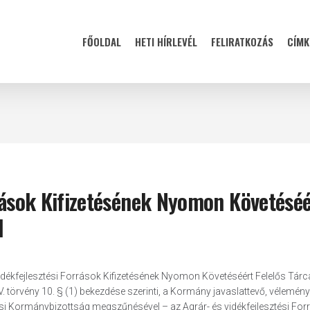
FŐOLDAL
HETI HÍRLEVÉL
FELIRATKOZÁS
CÍMK
rrások Kifizetésének Nyomon Követéséé
l
idékfejlesztési Források Kifizetésének Nyomon Követéséért Felelős Tárc
. törvény 10. § (1) bekezdése szerinti, a Kormány javaslattevő, vélemén
ési Kormánybizottság megszűnésével – az Agrár- és vidékfejlesztési For