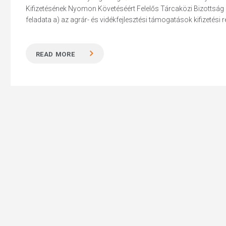
Kifizetésének Nyomon Követéséért Felelős Tárcaközi Bizottság 
feladata a) az agrár- és vidékfejlesztési támogatások kifizetési 
READ MORE
Hit enter to search or ESC to close