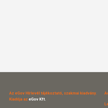
Az eGov Hírlevél tájékoztató, szakmai kiadvány.
A
Kiadója az
eGov Kft.
L