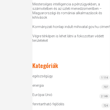
Mesterséges intelligencia a pénzügyekben, a
számvitelben és az üzleti menedzsmentben –
Magyarországi és romániai alkalmazások és
kihívások
Kormányzati honlap indult mihivatal.gov.hu címen!
Végre térképen is lehet látni a fokozottan védett
területeket
Kategóriák
egészségügy
1 114
energia
707
Európai Unió
2 149
fenntartható fejlődés
724