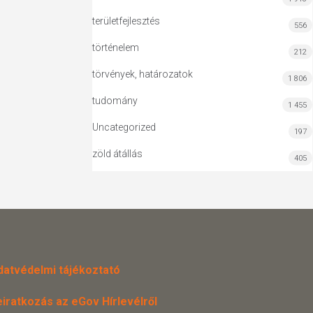
területfejlesztés
556
történelem
212
törvények, határozatok
1 806
tudomány
1 455
Uncategorized
197
zöld átállás
405
datvédelmi tájékoztató
eiratkozás az eGov Hírlevélről