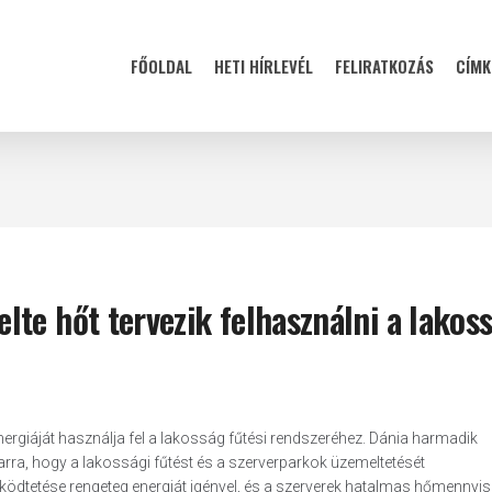
FŐOLDAL
HETI HÍRLEVÉL
FELIRATKOZÁS
CÍMK
te hőt tervezik felhasználni a lakoss
nergiáját használja fel a lakosság fűtési rendszeréhez. Dánia harmadik
arra, hogy a lakossági fűtést és a szerverparkok üzemeltetését
űködtetése rengeteg energiát igényel, és a szerverek hatalmas hőmennyis