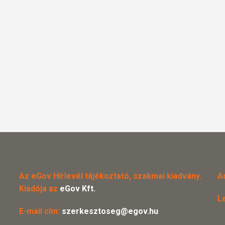
Az eGov Hírlevél tájékoztató, szakmai kiadvány.
A
Kiadója az
eGov Kft.
L
E-mail cím:
szerkesztoseg@egov.hu