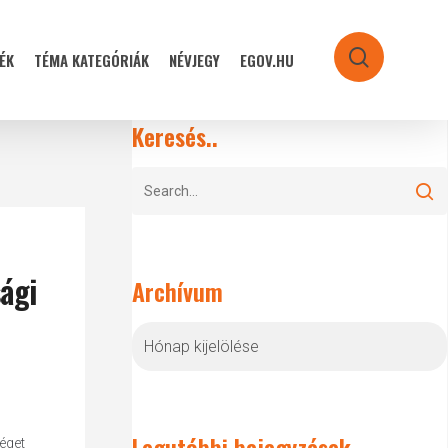
ÉK
TÉMA KATEGÓRIÁK
NÉVJEGY
EGOV.HU
search
Keresés..
ági
Archívum
Archívum
Legutóbbi bejegyzések
éget