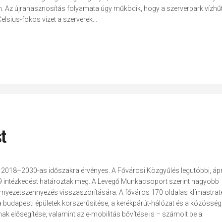
. Az újrahasznosítás folyamata úgy működik, hogy a szerverpark vízhű
lsius-fokos vizet a szerverek...
st
 2018–2030-as időszakra érvényes. A Fővárosi Közgyűlés legutóbbi, ápri
9 intézkedést határoztak meg. A Levegő Munkacsoport szerint nagyobb
környezetszennyezés visszaszorítására. A főváros 170 oldalas klímastrat
udapesti épületek korszerűsítése, a kerékpárút-hálózat és a közösség
k elősegítése, valamint az e-mobilitás bővítése is – számolt be a