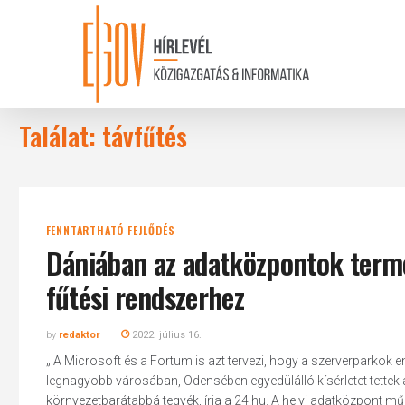
Skip
to
main
content
Találat: távfűtés
FENNTARTHATÓ FEJLŐDÉS
Dániában az adatközpontok termel
fűtési rendszerhez
by
redaktor
2022. július 16.
„ A Microsoft és a Fortum is azt tervezi, hogy a szerverparkok e
legnagyobb városában, Odensében egyedülálló kísérletet tettek 
környezetbarátabbá tegyék, írja a 24.hu. A helyi adatközpont m