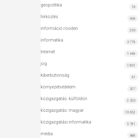
geopolitika
16
hírközlés
406
információ röviden
203
informatika
3 779
Internet
1 449
jog
1 801
kiberbiztonság
61
környezetvédelem
327
közigazgatás: külföldön
2 320
közigazgatás: magyar
10 652
közigazgatási informatika
5 781
média
488