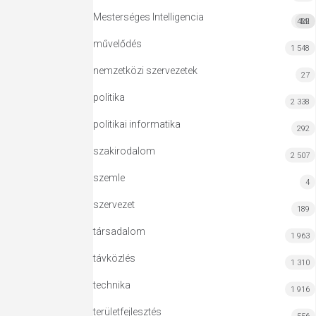
Mesterséges Intelligencia
422
MI
művelődés
1 548
nemzetközi szervezetek
27
politika
2 338
politikai informatika
292
szakirodalom
2 507
szemle
4
szervezet
189
társadalom
1 963
távközlés
1 310
technika
1 916
területfejlesztés