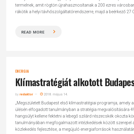
termelnek, amit rögtön újrahasznosítanak a 200 ezres városban
rákötik a helyi távhőszolgáltatórendszerre, majd a beérkező 27 Ce
READ MORE
Hit enter to search or ESC to close
ENERGIA
Klímastratégiát alkotott Budape
by
redaktor
2018. május 14.
„Megszületett Budapest első klímastratégiai programja, amely a
ülésén elfogadott tanulmányban a stratégia megvalósítására 4
hangsúlyt kellene fektetni a lebegő szilárd részecskék okozta 
tanulmányában megfogalmazott intézkedések között szerepel a b
közlekedés fejlesztése, a megújuló energiaforrások használatána