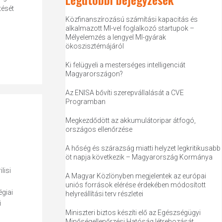
tését
Közfinanszírozású számítási kapacitás és
alkalmazott MI-vel foglalkozó startupok –
Mélyelemzés a lengyel MI-gyárak
ökoszisztémájáról
Ki felügyeli a mesterséges intelligenciát
Magyarországon?
Az ENISA bővíti szerepvállalását a CVE
Programban
Megkezdődött az akkumulátoripar átfogó,
országos ellenőrzése
A hőség és szárazság miatti helyzet legkritikusabb
öt napja következik – Magyarország Kormánya
lisi
A Magyar Közlönyben megjelentek az európai
uniós források elérése érdekében módosított
égiai
helyreállítási terv részletei
i
Miniszteri biztos készíti elő az Egészségügyi
Minőségellenőrzési Hatóság létrehozását