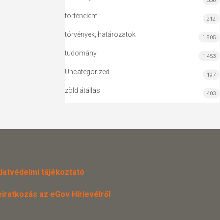
556
történelem
212
törvények, határozatok
1 805
tudomány
1 453
Uncategorized
197
zöld átállás
403
datvédelmi tájékoztató
eiratkozás az eGov Hírlevélről