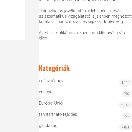
Transzlációs jövőkutatás: a lehetséges jövők
szisztematikus vizsgálatától a jelenben meghozott
kutatási, finanszírozási és képzési döntésekig
Az EU elektrifikációval küzdene a klímaváltozás
ellen
Kategóriák
egészségügy
1 114
energia
707
Európai Unió
2 143
fenntartható fejlődés
722
gazdaság
7 021