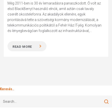
Még 2011-ben is 30 év lemaradásra panaszkodott. Ő volt az
első BlackBerryt használó elnök, amit aztán csak tavaly
cserélt okostelefonra. Az akadályok ellenére, egyik
prioritásává tette a szövetségi kormány modernizálását, a
telekommunikációs politikától a Fehér Ház IT-jéig. Komolyan
és lényegbevágóan foglalkozott az infrastruktúrával,...
READ MORE
Keresés..