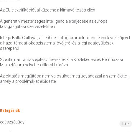
Az EU elektrifikációval küzdene a klímaváltozás ellen
A generatív mesterséges intelligencia elterjedése az európai
közigazgatási szervezetekben
Interjú Balla Csillával, a Lechner fotogrammetriai területének vezetőjével
a hazai téradat-ökoszisztéma jövőjéről és a légi adatgyűjtések
szerepéről
Szentirmai Tamás építészt nevezték ki a Közlekedési és Beruházási
Minisztérium helyettes államtitkárává
Az oktatás megújítása nem valósulhat meg ugyanazzal a szemlélettel,
amely a problémákat előidézte
Kategóriák
egészségügy
1 114