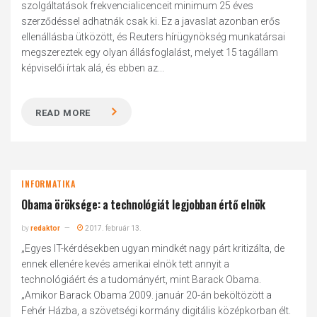
szolgáltatások frekvencialicenceit minimum 25 éves
szerződéssel adhatnák csak ki. Ez a javaslat azonban erős
ellenállásba ütközött, és Reuters hírügynökség munkatársai
megszereztek egy olyan állásfoglalást, melyet 15 tagállam
képviselői írtak alá, és ebben az...
READ MORE
INFORMATIKA
Obama öröksége: a technológiát legjobban értő elnök
by
redaktor
2017. február 13.
„Egyes IT-kérdésekben ugyan mindkét nagy párt kritizálta, de
ennek ellenére kevés amerikai elnök tett annyit a
technológiáért és a tudományért, mint Barack Obama.
„Amikor Barack Obama 2009. január 20-án beköltözött a
Fehér Házba, a szövetségi kormány digitális középkorban élt.