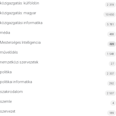
közigazgatás: külföldön
2 319
közigazgatás: magyar
10 650
közigazgatási informatika
5 781
média
488
Mesterséges Intelligencia
420
MI
művelődés
1 548
nemzetközi szervezetek
27
politika
2 337
politikai informatika
292
szakirodalom
2 507
szemle
4
szervezet
189