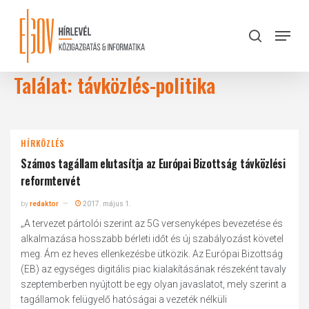
Skip
to
Menu
search
main
Close
content
Menu
Találat: távközlés-politika
HÍRKÖZLÉS
Számos tagállam elutasítja az Európai Bizottság távközlési
reformtervét
by
redaktor
2017. május 1.
„A tervezet pártolói szerint az 5G versenyképes bevezetése és
alkalmazása hosszabb bérleti időt és új szabályozást követel
meg. Ám ez heves ellenkezésbe ütközik. Az Európai Bizottság
(EB) az egységes digitális piac kialakításának részeként tavaly
szeptemberben nyújtott be egy olyan javaslatot, mely szerint a
tagállamok felügyelő hatóságai a vezeték nélküli