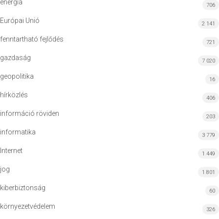
energia
706
Európai Unió
2 141
fenntartható fejlődés
721
gazdaság
7 020
geopolitika
16
hírközlés
406
információ röviden
203
informatika
3 779
Internet
1 449
jog
1 801
kiberbiztonság
60
környezetvédelem
326