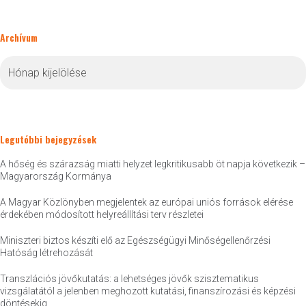
Archívum
Archívum
Legutóbbi bejegyzések
A hőség és szárazság miatti helyzet legkritikusabb öt napja következik –
Magyarország Kormánya
A Magyar Közlönyben megjelentek az európai uniós források elérése
érdekében módosított helyreállítási terv részletei
Miniszteri biztos készíti elő az Egészségügyi Minőségellenőrzési
Hatóság létrehozását
Transzlációs jövőkutatás: a lehetséges jövők szisztematikus
vizsgálatától a jelenben meghozott kutatási, finanszírozási és képzési
döntésekig