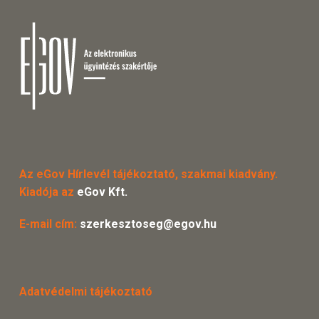
Az eGov Hírlevél tájékoztató, szakmai kiadvány.
Kiadója az
eGov Kft.
E-mail cím:
szerkesztoseg@egov.hu
Adatvédelmi tájékoztató