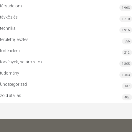
társadalom
1 963
távközlés
1 310
technika
1 916
területfejlesztés
556
történelem
212
törvények, határozatok
1 805
tudomány
1 453
Uncategorized
197
zöld átállás
402