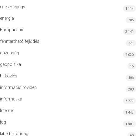
egészségügy
1 114
energia
706
Európai Unió
2 141
fenntartható fejlődés
721
gazdaság
7 020
geopolitika
16
hírközlés
406
információ röviden
203
informatika
3 779
Internet
1 449
jog
1 801
kiberbiztonság
60