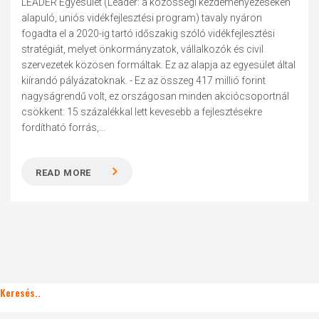
LEADER Egyesület (Leader: a közösségi kezdeményezéseken
alapuló, uniós vidékfejlesztési program) tavaly nyáron
fogadta el a 2020-ig tartó időszakig szóló vidékfejlesztési
stratégiát, melyet önkormányzatok, vállalkozók és civil
szervezetek közösen formáltak. Ez az alapja az egyesület által
kiírandó pályázatoknak. - Ez az összeg 417 millió forint
nagyságrendű volt, ez országosan minden akciócsoportnál
csökkent: 15 százalékkal lett kevesebb a fejlesztésekre
fordítható forrás,...
READ MORE
Keresés..