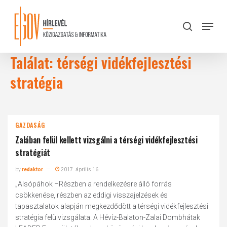
Skip
to
Menu
search
main
Close
content
Menu
Találat: térségi vidékfejlesztési
stratégia
GAZDASÁG
Zalában felül kellett vizsgálni a térségi vidékfejlesztési
stratégiát
by
redaktor
2017. április 16.
„Alsópáhok –Részben a rendelkezésre álló forrás
csökkenése, részben az eddigi visszajelzések és
tapasztalatok alapján megkezdődött a térségi vidékfejlesztési
stratégia felülvizsgálata. A Hévíz-Balaton-Zalai Dombhátak