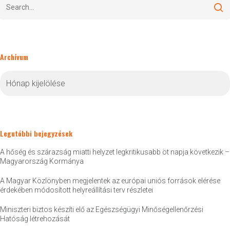
Archívum
Archívum
Legutóbbi bejegyzések
A hőség és szárazság miatti helyzet legkritikusabb öt napja következik –
Magyarország Kormánya
A Magyar Közlönyben megjelentek az európai uniós források elérése
érdekében módosított helyreállítási terv részletei
Miniszteri biztos készíti elő az Egészségügyi Minőségellenőrzési
Hatóság létrehozását