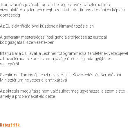
Transzlációs jövőkutatás: a lehetséges jövők szisztematikus
vizsgálatától a jelenben meghozott kutatási, finanszírozási és képzési
döntésekig
Az EU elektrifikációval küzdene a klímaváltozás ellen
A generatív mesterséges intelligencia elterjedése az európai
közigazgatási szervezetekben
Interjú Balla Csillával, a Lechner fotogrammetriai területének vezetőjével
a hazai téradat-ökoszisztéma jövőjéről és a légi adatgyűjtések
szerepéről
Szentirmai Tamás építészt nevezték ki a Közlekedési és Beruházási
Minisztérium helyettes államtitkárává
Az oktatás megújítása nem valósulhat meg ugyanazzal a szemlélettel,
amely a problémákat előidézte
Kategóriák