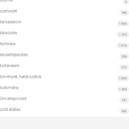
szemle
4
szervezet
189
társadalom
1 963
távközlés
1 310
technika
1 916
területfejlesztés
556
történelem
212
törvények, határozatok
1 805
tudomány
1 453
Uncategorized
197
zöld átállás
402