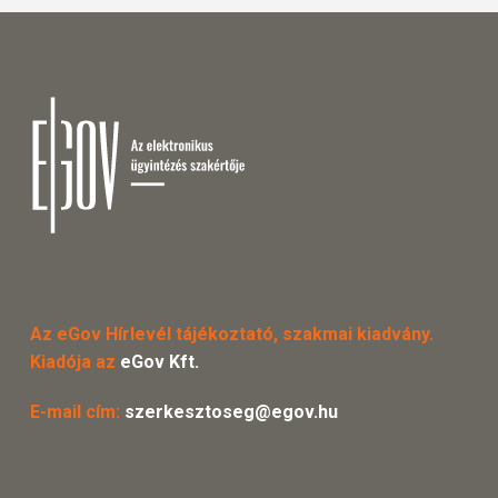
Az eGov Hírlevél tájékoztató, szakmai kiadvány.
Kiadója az
eGov Kft.
E-mail cím:
szerkesztoseg@egov.hu