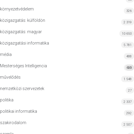
környezetvédelem
326
közigazgatás: külföldön
2 319
közigazgatás: magyar
10 650
közigazgatási informatika
5 781
média
488
Mesterséges Intelligencia
420
MI
művelődés
1 548
nemzetközi szervezetek
27
politika
2 337
politikai informatika
292
szakirodalom
2 507