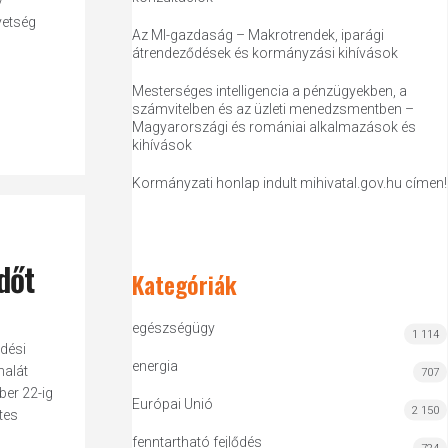
v
vetség
Az MI-gazdaság – Makrotrendek, iparági
átrendeződések és kormányzási kihívások
Mesterséges intelligencia a pénzügyekben, a
számvitelben és az üzleti menedzsmentben –
Magyarországi és romániai alkalmazások és
kihívások
Kormányzati honlap indult mihivatal.gov.hu címen!
dőt
Kategóriák
egészségügy
1 114
ődési
energia
nalát
707
ber 22-ig
Európai Unió
2 150
tes
fenntartható fejlődés