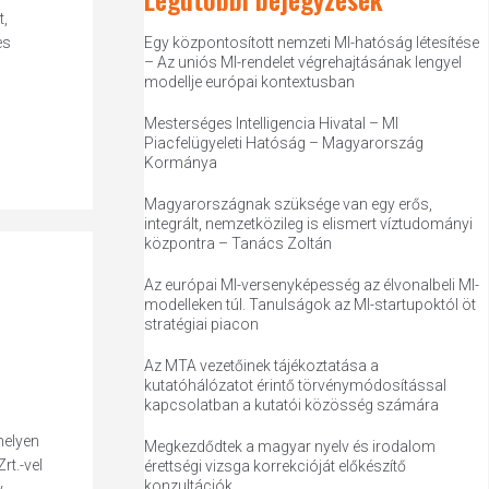
,
es
Egy központosított nemzeti MI-hatóság létesítése
– Az uniós MI-rendelet végrehajtásának lengyel
modellje európai kontextusban
Mesterséges Intelligencia Hivatal – MI
Piacfelügyeleti Hatóság – Magyarország
Kormánya
Magyarországnak szüksége van egy erős,
integrált, nemzetközileg is elismert víztudományi
központra – Tanács Zoltán
Az európai MI-versenyképesség az élvonalbeli MI-
modelleken túl. Tanulságok az MI-startupoktól öt
stratégiai piacon
Az MTA vezetőinek tájékoztatása a
kutatóhálózatot érintő törvénymódosítással
kapcsolatban a kutatói közösség számára
helyen
Megkezdődtek a magyar nyelv és irodalom
rt.-vel
érettségi vizsga korrekcióját előkészítő
konzultációk