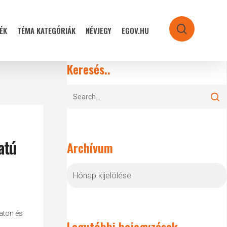
ÉK
TÉMA KATEGÓRIÁK
NÉVJEGY
EGOV.HU
search
Keresés..
atú
Archívum
Archívum
aton és
Legutóbbi bejegyzések