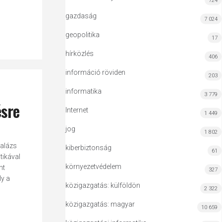
724
gazdaság
7 024
geopolitika
17
hírközlés
406
információ röviden
203
informatika
3 779
ésre
Internet
1 449
jog
1 802
Balázs
kiberbiztonság
61
tikával
környezetvédelem
nt
327
ly a
közigazgatás: külföldön
2 322
közigazgatás: magyar
10 659