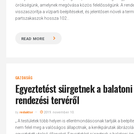
örökségünk, amelynek megóvása közös felelősségünk. A rendel
visszaszorítja a vízparti beépítéseket, és jelentősen növeli a t
partszakaszok hossza 102...
Hit enter to search or ESC to close
READ MORE
GAZDASÁG
Egyeztetést sürgetnek a balaton
rendezési tervéről
by
redaktor
2019. november 10.
„ A testületek több helyen is ellentmondásosnak tartják a beépít
nem felel meg a valóságos állapotnak, a kerékpárutak ábrázolás