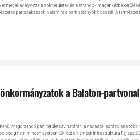
et megakadályozza a zöldterületek és a strandok magánkézbe kerülését
ermészetes partszakaszok, valamint a parti sétányok hosszát. A természet
i önkormányzatok a Balaton-partvonal
etlenül megőrzendő parti területsáv határait, a nádasok ábrázolása több 
a pedig nem minden esetben tükrözi a Nemzeti Infrastruktúra Fejlesztő Z