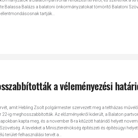
nkormányzatok a Balaton-partvonal rendezési tervéről, és szeretnék a ter
zölte Balassa Balázs a balatoni önkormányzatokat tömörítő Balatoni Szö
 ellentmondásosnak tartják...
sszabbították a véleményezési határi
 tervét, amit Hebling Zsolt polgármester szervezett meg a teltházas művel
r 22-ig meghosszabbították. Az előzményekről kiderült, a Balaton partvo
a napokban kapta meg, és a november 8-ra kitűzött határidő helyett novem
Szövetség. A leveleket a Miniszterelnökség építészeti és építésügyi helyet
ú terület-felhasználási tervét a...