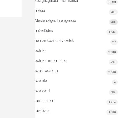
közigazgatási informatika
5 783
média
488
Mesterséges Intelligencia
428
MI
művelődés
1 549
nemzetközi szervezetek
27
politika
2 340
politikai informatika
292
szakirodalom
2 510
szemle
4
szervezet
189
társadalom
1 964
távközlés
1 310