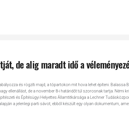
rtját, de alig maradt idő a véleményez
zabályozza és rögzíti majd, a tópartokon mit hova lehet építeni. Balassa 
agy ellenállást, de a november 8-i határidőt túl szorosnak tartja. Némi kri
 Építészeti és Építésügyi Helyettes Államtitkársága a Lechner Tudásközpo
lapján a jelenlegi parti sávot, ebből készült egy olyan dokumentum, ame