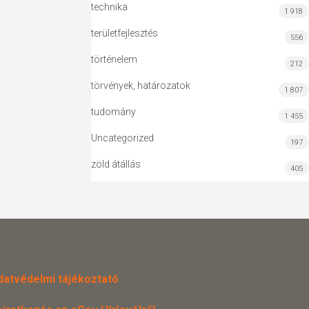
technika
1 918
területfejlesztés
556
történelem
212
törvények, határozatok
1 807
tudomány
1 455
Uncategorized
197
zöld átállás
405
datvédelmi tájékoztató