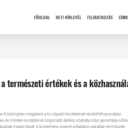
FŐOLDAL
HETI HÍRLEVÉL
FELIRATKOZÁS
CÍMK
 a természeti értékek és a közhasznál
 Közlönyben megjelent a tó vízparti területeinek területfelhasználási
es és minden korábbinál szigorúbb építési szabályozás garantálja a Bal
lyának megőrzését. A közlemény szerint a Balaton páratlan természeti