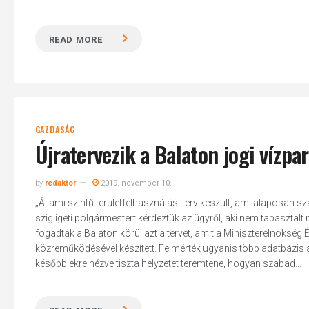
READ MORE
GAZDASÁG
Újratervezik a Balaton jogi vízpa
by
redaktor
2019. november 10.
„Állami szintű területfelhasználási terv készült, ami alaposan s
szigligeti polgármestert kérdeztük az ügyről, aki nem tapasztalt n
fogadták a Balaton körül azt a tervet, amit a Miniszterelnökség
közreműködésével készített. Felmérték ugyanis több adatbázis a
későbbiekre nézve tiszta helyzetet teremtene, hogyan szabad...