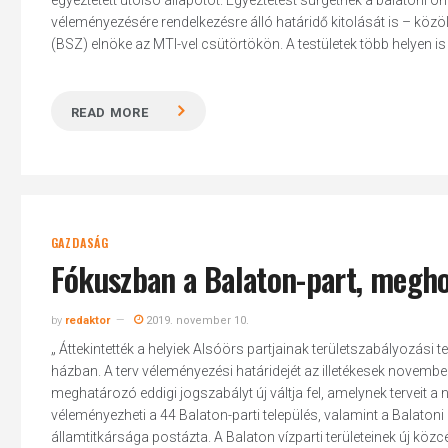
egyeztetett utolsó állapotot. Egyeztetést sürgetnek a balatoni ö
véleményezésére rendelkezésre álló határidő kitolását is – kö
(BSZ) elnöke az MTI-vel csütörtökön. A testületek több helyen is
READ MORE
GAZDASÁG
Fókuszban a Balaton-part, megho
by
redaktor
2019. november 10.
„ Áttekintették a helyiek Alsóörs partjainak területszabályozási
házban. A terv véleményezési határidejét az illetékesek novembe
meghatározó eddigi jogszabályt új váltja fel, amelynek terveit 
véleményezheti a 44 Balaton-parti település, valamint a Balatoni 
államtitkársága postázta. A Balaton vízparti területeinek új közcél