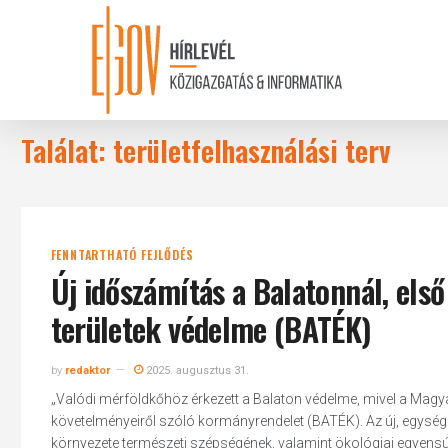
Skip
to
main
content
Találat: területfelhasználási terv
FENNTARTHATÓ FEJLŐDÉS
Új időszámítás a Balatonnál, első
területek védelme (BATÉK)
by
redaktor
2025. augusztus 31.
„Valódi mérföldkőhöz érkezett a Balaton védelme, mivel a Magyar
követelményeiről szóló kormányrendelet (BATÉK). Az új, egység
környezete természeti szépségének, valamint ökológiai egyensú