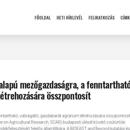
FŐOLDAL
HETI HÍRLEVÉL
FELIRATKOZÁS
CÍMK
alapú mezőgazdaságra, a fenntartható
létrehozására összpontosít
tartható, válságálló, gazdabarát agrárium létrehozására összpontosít
 on Agricultural Research, SCAR) budapesti ülését követő csütörtöki
ékfejlesztésért felelős államtitkára. A BIOEAST and Beyond kutatási és