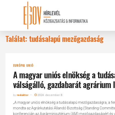
Skip
to
main
content
Találat: tudásalapú mezőgazdaság
EURÓPAI UNIÓ
A magyar uniós elnökség a tudás
válságálló, gazdabarát agrárium 
by
redaktor
2024. december 8.
„A magyar uniós elnökség a tudásalapú mezőgazdaságra, a fenn
mondta az Agrárkutatási Állandó Bizottság (Standing Committee
konferencián az Agrárminisztérium (AM) mezőgazdaságért és vid