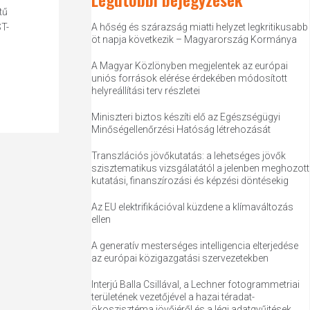
tű
T-
A hőség és szárazság miatti helyzet legkritikusabb
öt napja következik – Magyarország Kormánya
A Magyar Közlönyben megjelentek az európai
uniós források elérése érdekében módosított
helyreállítási terv részletei
Miniszteri biztos készíti elő az Egészségügyi
Minőségellenőrzési Hatóság létrehozását
Transzlációs jövőkutatás: a lehetséges jövők
szisztematikus vizsgálatától a jelenben meghozott
kutatási, finanszírozási és képzési döntésekig
Az EU elektrifikációval küzdene a klímaváltozás
ellen
A generatív mesterséges intelligencia elterjedése
az európai közigazgatási szervezetekben
Interjú Balla Csillával, a Lechner fotogrammetriai
területének vezetőjével a hazai téradat-
ökoszisztéma jövőjéről és a légi adatgyűjtések