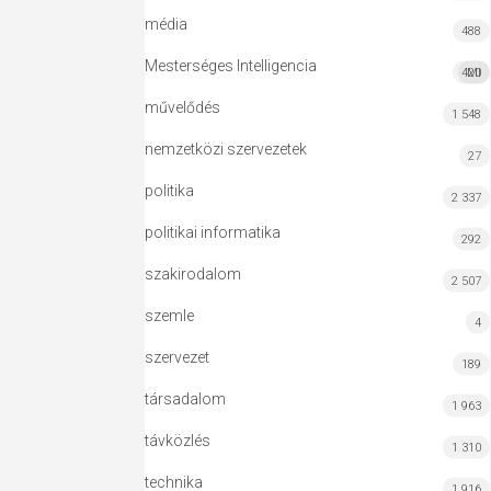
média
488
Mesterséges Intelligencia
420
MI
művelődés
1 548
nemzetközi szervezetek
27
politika
2 337
politikai informatika
292
szakirodalom
2 507
szemle
4
szervezet
189
társadalom
1 963
távközlés
1 310
technika
1 916