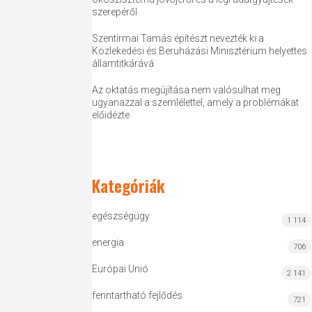
szerepéről
Szentirmai Tamás építészt nevezték ki a
Közlekedési és Beruházási Minisztérium helyettes
államtitkárává
Az oktatás megújítása nem valósulhat meg
ugyanazzal a szemlélettel, amely a problémákat
előidézte
Kategóriák
egészségügy
1 114
energia
706
Európai Unió
2 141
fenntartható fejlődés
721