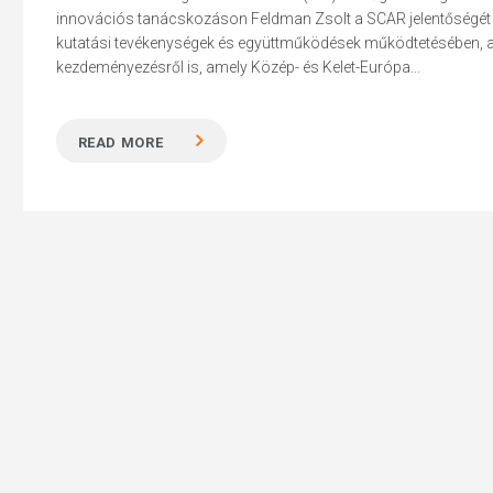
innovációs tanácskozáson Feldman Zsolt a SCAR jelentőségét mél
kutatási tevékenységek és együttműködések működtetésében, a
kezdeményezésről is, amely Közép- és Kelet-Európa...
Hit enter to search or ESC to close
READ MORE