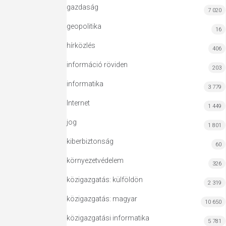
gazdaság
7 020
geopolitika
16
hírközlés
406
információ röviden
203
informatika
3 779
Internet
1 449
jog
1 801
kiberbiztonság
60
környezetvédelem
326
közigazgatás: külföldön
2 319
közigazgatás: magyar
10 650
közigazgatási informatika
5 781