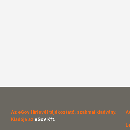
Az eGov Hírlevél tájékoztató, szakmai kiadvány.
A
Kiadója az
eGov Kft.
L