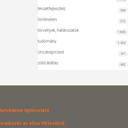
területfejlesztés
556
történelem
212
törvények, határozatok
1 805
tudomány
1 453
Uncategorized
197
zöld átállás
402
datvédelmi tájékoztató
eiratkozás az eGov Hírlevélről