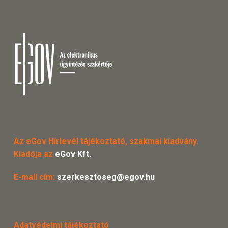
Az eGov Hírlevél tájékoztató, szakmai kiadvány.
Kiadója az
eGov Kft.
E-mail cím:
szerkesztoseg@egov.hu
Adatvédelmi tájékoztató