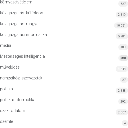
környezetvédelem
327
közigazgatás: külföldön
2 319
közigazgatás: magyar
10 651
közigazgatási informatika
5 781
média
488
Mesterséges Intelligencia
420
MI
művelődés
1 548
nemzetközi szervezetek
27
politika
2 338
politikai informatika
292
szakirodalom
2 507
szemle
4