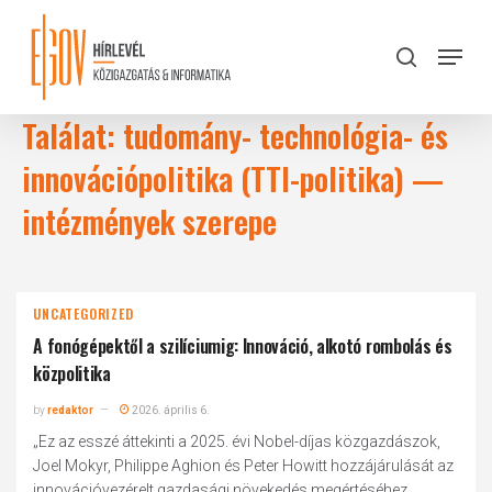
Skip
to
Menu
search
main
Close
content
Menu
Találat: tudomány- technológia- és
innovációpolitika (TTI-politika) —
intézmények szerepe
UNCATEGORIZED
A fonógépektől a szilíciumig: Innováció, alkotó rombolás és
közpolitika
by
redaktor
2026. április 6.
„Ez az esszé áttekinti a 2025. évi Nobel-díjas közgazdászok,
Joel Mokyr, Philippe Aghion és Peter Howitt hozzájárulását az
innovációvezérelt gazdasági növekedés megértéséhez,