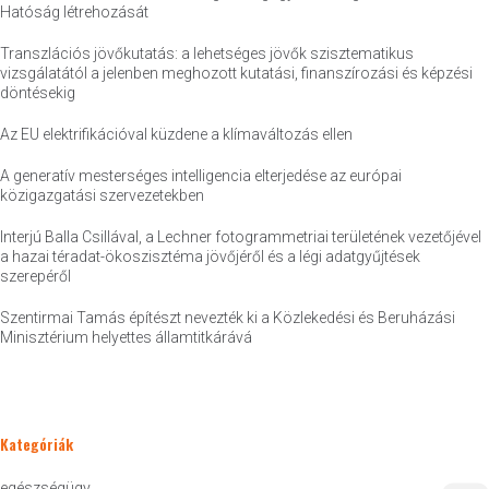
Hatóság létrehozását
Transzlációs jövőkutatás: a lehetséges jövők szisztematikus
vizsgálatától a jelenben meghozott kutatási, finanszírozási és képzési
döntésekig
Az EU elektrifikációval küzdene a klímaváltozás ellen
A generatív mesterséges intelligencia elterjedése az európai
közigazgatási szervezetekben
Interjú Balla Csillával, a Lechner fotogrammetriai területének vezetőjével
a hazai téradat-ökoszisztéma jövőjéről és a légi adatgyűjtések
szerepéről
Szentirmai Tamás építészt nevezték ki a Közlekedési és Beruházási
Minisztérium helyettes államtitkárává
Kategóriák
egészségügy