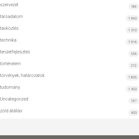
szervezet
189
társadalom
1 963
távközlés
1 310
technika
1 916
területfejlesztés
556
történelem
212
törvények, határozatok
1 805
tudomány
1 453
Uncategorized
197
zöld átállás
403