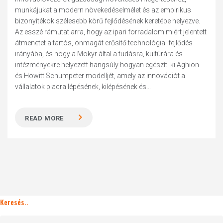
munkájukat a modern növekedéselmélet és az empirikus
bizonyítékok szélesebb körű fejlődésének keretébe helyezve.
Az esszé rámutat arra, hogy az ipari forradalom miért jelentett
átmenetet a tartós, önmagát erősítő technológiai fejlődés
irányába, és hogy a Mokyr által a tudásra, kultúrára és
intézményekre helyezett hangsúly hogyan egészíti ki Aghion
és Howitt Schumpeter modelljét, amely az innovációt a
vállalatok piacra lépésének, kilépésének és...
READ MORE
Keresés..