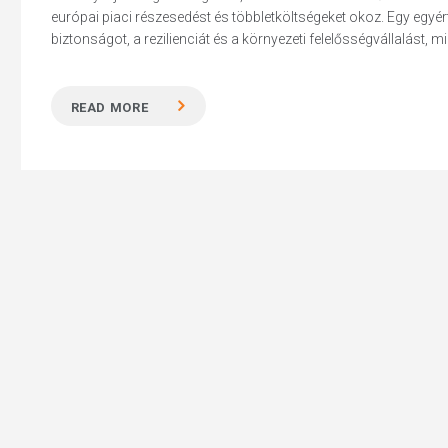
európai piaci részesedést és többletköltségeket okoz. Egy egyért
biztonságot, a rezilienciát és a környezeti felelősségvállalást, 
READ MORE
Hit enter to search or ESC to close