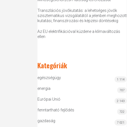
Transzlációs jövőkutatás: a lehetséges jövők
szisztematikus vizsgálatától a jelenben meghozott
kutatási, finanszírozási és képzési döntésekig
Az EU elektrifikációval küzdene a klímaváltozás
ellen
Kategóriák
egészségügy
1 114
energia
707
Európai Unió
2 143
fenntartható fejlődés
722
gazdaság
7 021