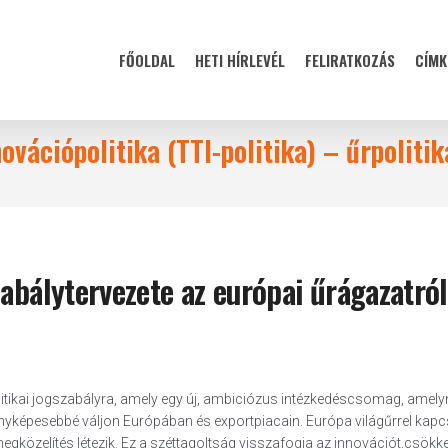
FŐOLDAL
HETI HÍRLEVÉL
FELIRATKOZÁS
CÍMK
ovációpolitika (TTI-politika) – űrpolitik
zabálytervezete az európai űrágazatró
litikai jogszabályra, amely egy új, ambiciózus intézkedéscsomag, amelyn
nyképesebbé váljon Európában és exportpiacain. Európa világűrrel kap
gközelítés létezik. Ez a széttagoltság visszafogja az innovációt,csökke