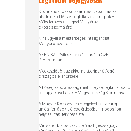
Közfinanszírozású számítási kapacitás és
alkalmazott MI-vel foglalkozó startupok –
Mélyelemzés a lengyel MI-gyárak
ökoszisztémájáról
Ki felügyeli a mesterséges intelligenciát
Magyarországon?
Az ENISA bővíti szerepvállalását a CVE
Programban
Megkezdődött az akkumulátoripar átfogó,
országos ellenőrzése
A hőség és szárazság miatti helyzet legkritikusabb
öt napja következik – Magyarország Kormánya
A Magyar Közlönyben megjelentek az európai
uniós források elérése érdekében módosított
helyreállítási terv részletei
Miniszteri biztos készíti elő az Egészségügyi
Minőségellenőrzési Hatóság létrehozását