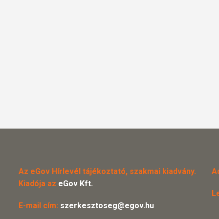
Az eGov Hírlevél tájékoztató, szakmai kiadvány.
A
Kiadója az
eGov Kft.
L
E-mail cím:
szerkesztoseg@egov.hu