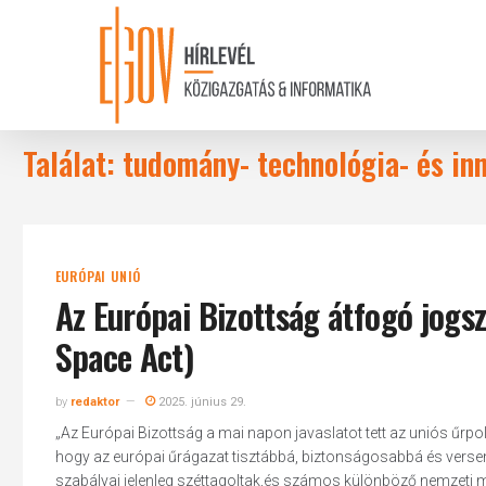
Skip
to
main
content
Találat: tudomány- technológia- és inn
EURÓPAI UNIÓ
Az Európai Bizottság átfogó jogs
Space Act)
by
redaktor
2025. június 29.
„Az Európai Bizottság a mai napon javaslatot tett az uniós űrpo
hogy az európai űrágazat tisztábbá, biztonságosabbá és verse
szabályai jelenleg széttagoltak,és számos különböző nemzeti me