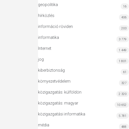
geopolitika
16
hírközlés
406
információ röviden
203
informatika
3 779
Internet
1 449
jog
1 801
kiberbiztonság
61
környezetvédelem
327
közigazgatás: külföldön
2 320
közigazgatás: magyar
10 652
közigazgatási informatika
5 781
média
488