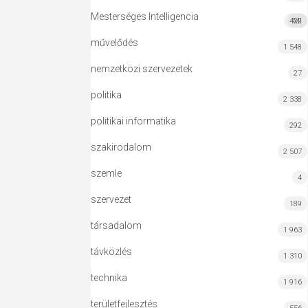
Mesterséges Intelligencia
422
MI
művelődés
1 548
nemzetközi szervezetek
27
politika
2 338
politikai informatika
292
szakirodalom
2 507
szemle
4
szervezet
189
társadalom
1 963
távközlés
1 310
technika
1 916
területfejlesztés