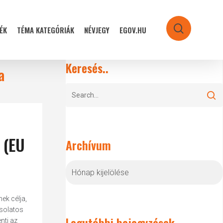
ÉK
TÉMA KATEGÓRIÁK
NÉVJEGY
EGOV.HU
search
Keresés..
a
l (EU
Archívum
Archívum
ek célja,
csolatos
Legutóbbi bejegyzések
nti az