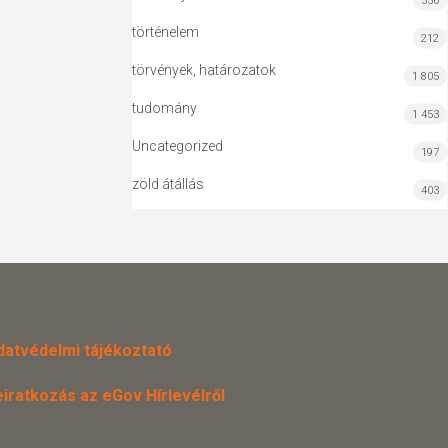
556
történelem
212
törvények, határozatok
1 805
tudomány
1 453
Uncategorized
197
zöld átállás
403
datvédelmi tájékoztató
eiratkozás az eGov Hírlevélről