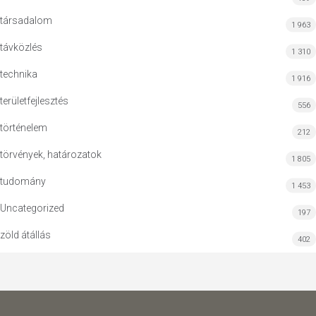
társadalom
1 963
távközlés
1 310
technika
1 916
területfejlesztés
556
történelem
212
törvények, határozatok
1 805
tudomány
1 453
Uncategorized
197
zöld átállás
402