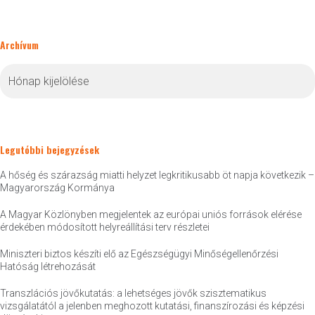
Archívum
Archívum
Legutóbbi bejegyzések
A hőség és szárazság miatti helyzet legkritikusabb öt napja következik –
Magyarország Kormánya
A Magyar Közlönyben megjelentek az európai uniós források elérése
érdekében módosított helyreállítási terv részletei
Miniszteri biztos készíti elő az Egészségügyi Minőségellenőrzési
Hatóság létrehozását
Transzlációs jövőkutatás: a lehetséges jövők szisztematikus
vizsgálatától a jelenben meghozott kutatási, finanszírozási és képzési