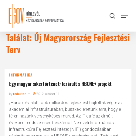
Skip
to
Menu
search
main
Close
content
Menu
Találat: Új Magyarország Fejlesztési
Terv
INFORMATIKA
Egy magyar sikertörténet: lezárult a HBONE+ projekt
by
redaktor
2012. október 11.
„Három év alatt több milliárdos fejlesztést hajtottak végre az
akadémiai infrastruktúrában, büszkék lehetünk arra, hogy e
téren hazánk versenyképes marad. Az IT café az elmúlt
években rendszeresen beszámolt Nemzeti Információs
Infrastruktúra Fejlesztési Intézet (NIIFI) gondozásában