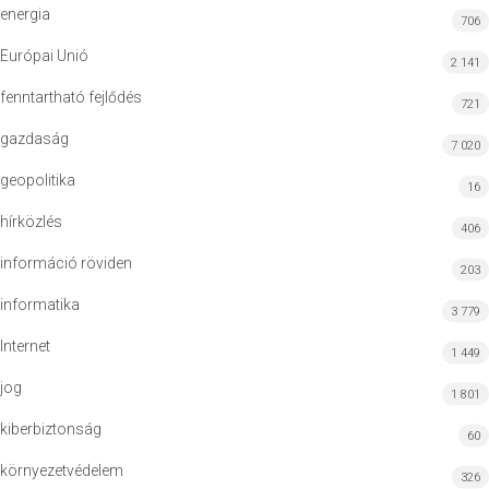
energia
706
Európai Unió
2 141
fenntartható fejlődés
721
gazdaság
7 020
geopolitika
16
hírközlés
406
információ röviden
203
informatika
3 779
Internet
1 449
jog
1 801
kiberbiztonság
60
környezetvédelem
326