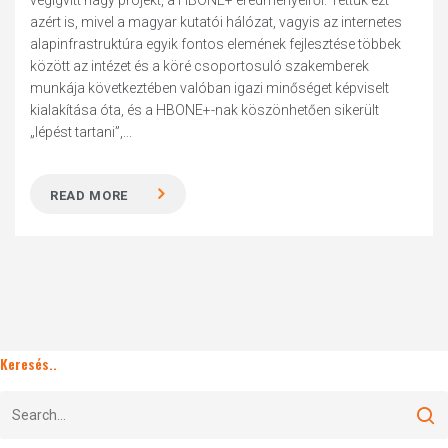
végigvitt nagy projekt, a HBONE+ eredményeiről. Tettük ezt
azért is, mivel a magyar kutatói hálózat, vagyis az internetes
alapinfrastruktúra egyik fontos elemének fejlesztése többek
között az intézet és a köré csoportosuló szakemberek
munkája következtében valóban igazi minőséget képviselt
kialakítása óta, és a HBONE+-nak köszönhetően sikerült
„lépést tartani”,...
READ MORE
Keresés..