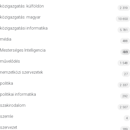
közigazgatás: külföldön
2 319
közigazgatás: magyar
10 650
közigazgatási informatika
5 781
média
488
Mesterséges Intelligencia
420
MI
művelődés
1 548
nemzetközi szervezetek
27
politika
2 337
politikai informatika
292
szakirodalom
2 507
szemle
4
szervezet
189