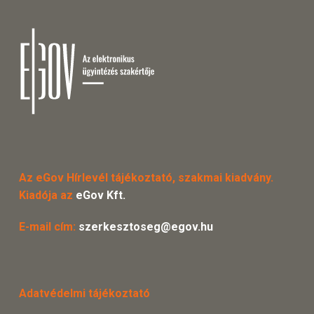
Az eGov Hírlevél tájékoztató, szakmai kiadvány.
Kiadója az
eGov Kft.
E-mail cím:
szerkesztoseg@egov.hu
Adatvédelmi tájékoztató