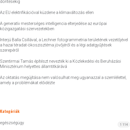
döntésekig
Az EU elektrifikációval küzdene a klímaváltozás ellen
A generatív mesterséges intelligencia elterjedése az európai
közigazgatási szervezetekben
Interjú Balla Csillával, a Lechner fotogrammetriai területének vezetőjével
a hazai téradat-ökoszisztéma jövőjéről és a légi adatgyűjtések
szerepéről
Szentirmai Tamás építészt nevezték ki a Közlekedési és Beruházási
Minisztérium helyettes államtitkárává
Az oktatás megújítása nem valósulhat meg ugyanazzal a szemlélettel,
amely a problémákat előidézte
Kategóriák
egészségügy
1 114