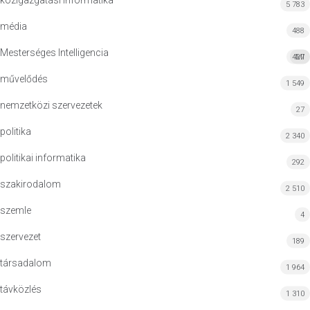
közigazgatási informatika
5 783
média
488
Mesterséges Intelligencia
427
MI
művelődés
1 549
nemzetközi szervezetek
27
politika
2 340
politikai informatika
292
szakirodalom
2 510
szemle
4
szervezet
189
társadalom
1 964
távközlés
1 310