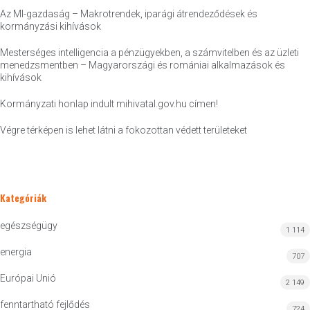
Az MI-gazdaság – Makrotrendek, iparági átrendeződések és
kormányzási kihívások
Mesterséges intelligencia a pénzügyekben, a számvitelben és az üzleti
menedzsmentben – Magyarországi és romániai alkalmazások és
kihívások
Kormányzati honlap indult mihivatal.gov.hu címen!
Végre térképen is lehet látni a fokozottan védett területeket
Kategóriák
egészségügy
1 114
energia
707
Európai Unió
2 149
fenntartható fejlődés
724