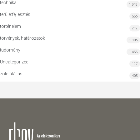
technika
1 918
területfejlesztés
556
történelem
212
törvények, határozatok
1 806
tudomány
1 455
Uncategorized
197
zöld átállás
405