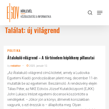
Skip
to
Menu
search
main
Close
content
Menu
Találat: új világrend
POLITIKA
Átalakuló világrend – A történelem képlékeny pillanatai
by
redaktor
2025. január 12.
„Az Átalakuló világrend című kötetet, amely a Ludovika
Egyetemi Kiadó gondozásában jelent meg, december 11-én
mutatták be az egyetemen. Beszámoló. A rendezvény elején
Tálas Péter, az NKE Eötvös József Kutatóközpont (EJKK)
John Lukacs Intézet egyetemi docense köszöntötte a
vendégeket. – Jókor jön a könyv, átmeneti korszakban
vagyunk, s ezt érezzük is – állapította meg. Olyan