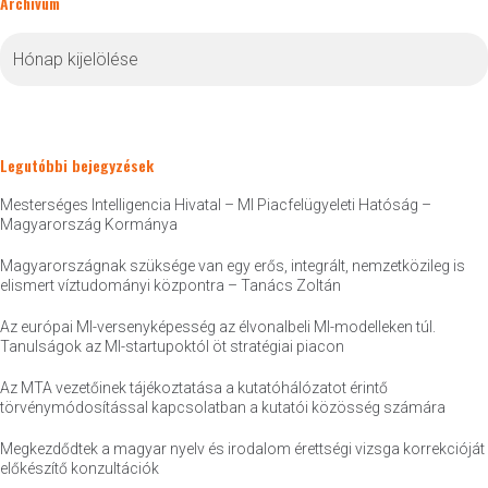
Archívum
Archívum
Legutóbbi bejegyzések
Mesterséges Intelligencia Hivatal – MI Piacfelügyeleti Hatóság –
Magyarország Kormánya
Magyarországnak szüksége van egy erős, integrált, nemzetközileg is
elismert víztudományi központra – Tanács Zoltán
Az európai MI-versenyképesség az élvonalbeli MI-modelleken túl.
Tanulságok az MI-startupoktól öt stratégiai piacon
Az MTA vezetőinek tájékoztatása a kutatóhálózatot érintő
törvénymódosítással kapcsolatban a kutatói közösség számára
Megkezdődtek a magyar nyelv és irodalom érettségi vizsga korrekcióját
előkészítő konzultációk