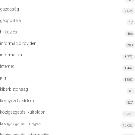
gazdaság
7 024
geopolitika
17
hírközlés
406
információ röviden
203
informatika
3 779
Internet
1 449
jog
1 802
kiberbiztonság
61
környezetvédelem
327
közigazgatás: külföldön
2 321
közigazgatás: magyar
10 659