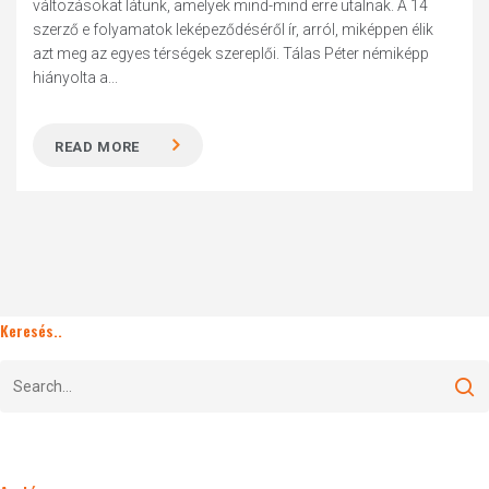
változásokat látunk, amelyek mind-mind erre utalnak. A 14
szerző e folyamatok leképeződéséről ír, arról, miképpen élik
azt meg az egyes térségek szereplői. Tálas Péter némiképp
hiányolta a...
READ MORE
Keresés..