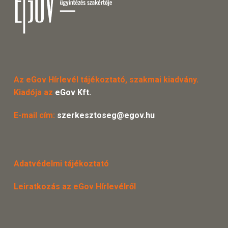
Az eGov Hírlevél tájékoztató, szakmai kiadvány.
Kiadója az
eGov Kft.
E-mail cím:
szerkesztoseg@egov.hu
Adatvédelmi tájékoztató
Leiratkozás az eGov Hírlevélről