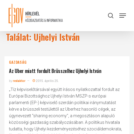
Skip
to
Menu
search
main
Close
content
Menu
Találat: Ujhelyi István
GAZDASÁG
Az Uber miatt fordult Brüsszelhez Ujhelyi István
by
redaktor
2015. április 25.
„Tíz képviselőtársával együtt írásos nyilatkozattal fordult az
Európai Bizottsághoz Ujhelyi István MSZP-s európai
parlamenti (EP-) képviselő szerdán politikai iránymutatást
kérve a brüsszeli testülettől az Uberhez hasonló cégek, az
úgynevezett "sharing economy", a megosztáson alapuló
közösségi gazdaság szabályozásában. A politikus hivatala
tudatta, hogy Ujhelyi kezdeményezéséhez szociáldemokrata,