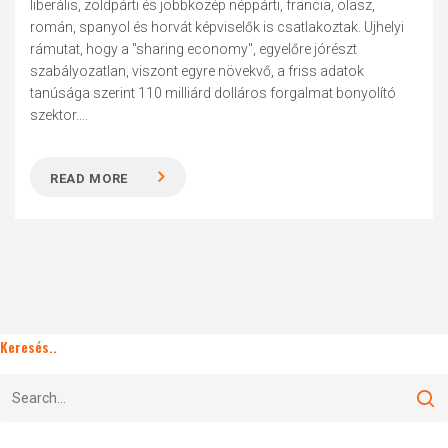
liberális, zöldpárti és jobbközép néppárti, francia, olasz,
román, spanyol és horvát képviselők is csatlakoztak. Ujhelyi
rámutat, hogy a "sharing economy", egyelőre jórészt
szabályozatlan, viszont egyre növekvő, a friss adatok
tanúsága szerint 110 milliárd dolláros forgalmat bonyolító
szektor....
READ MORE
Keresés..