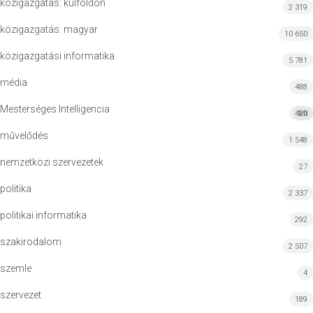
közigazgatás: külföldön
2 319
közigazgatás: magyar
10 650
közigazgatási informatika
5 781
média
488
Mesterséges Intelligencia
420
MI
művelődés
1 548
nemzetközi szervezetek
27
politika
2 337
politikai informatika
292
szakirodalom
2 507
szemle
4
szervezet
189