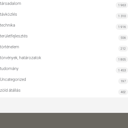
társadalom
1 963
távközlés
1 310
technika
1 916
területfejlesztés
556
történelem
212
törvények, határozatok
1 805
tudomány
1 453
Uncategorized
197
zöld átállás
402