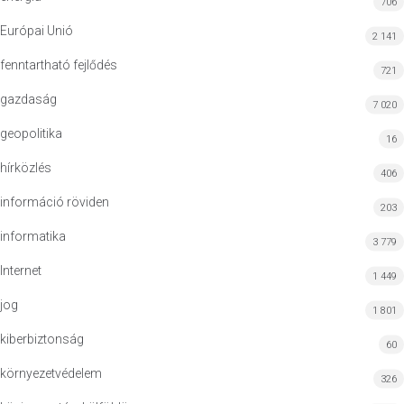
706
Európai Unió
2 141
fenntartható fejlődés
721
gazdaság
7 020
geopolitika
16
hírközlés
406
információ röviden
203
informatika
3 779
Internet
1 449
jog
1 801
kiberbiztonság
60
környezetvédelem
326