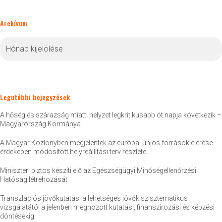
Archívum
Archívum
Legutóbbi bejegyzések
A hőség és szárazság miatti helyzet legkritikusabb öt napja következik –
Magyarország Kormánya
A Magyar Közlönyben megjelentek az európai uniós források elérése
érdekében módosított helyreállítási terv részletei
Miniszteri biztos készíti elő az Egészségügyi Minőségellenőrzési
Hatóság létrehozását
Transzlációs jövőkutatás: a lehetséges jövők szisztematikus
vizsgálatától a jelenben meghozott kutatási, finanszírozási és képzési
döntésekig