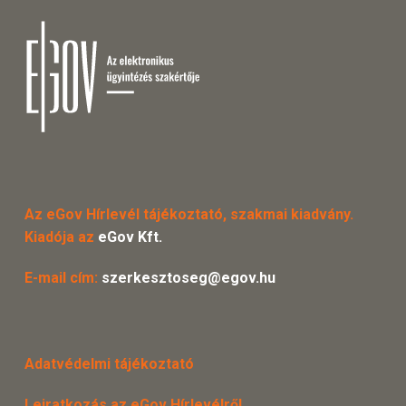
Az eGov Hírlevél tájékoztató, szakmai kiadvány.
Kiadója az
eGov Kft.
E-mail cím:
szerkesztoseg@egov.hu
Adatvédelmi tájékoztató
Leiratkozás az eGov Hírlevélről