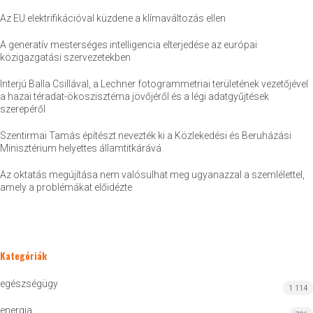
Az EU elektrifikációval küzdene a klímaváltozás ellen
A generatív mesterséges intelligencia elterjedése az európai
közigazgatási szervezetekben
Interjú Balla Csillával, a Lechner fotogrammetriai területének vezetőjével
a hazai téradat-ökoszisztéma jövőjéről és a légi adatgyűjtések
szerepéről
Szentirmai Tamás építészt nevezték ki a Közlekedési és Beruházási
Minisztérium helyettes államtitkárává
Az oktatás megújítása nem valósulhat meg ugyanazzal a szemlélettel,
amely a problémákat előidézte
Kategóriák
egészségügy
1 114
energia