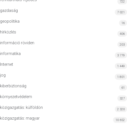
722
gazdaság
7 021
geopolitika
16
hírközlés
406
információ röviden
203
informatika
3 779
Internet
1 449
jog
1 801
kiberbiztonság
61
környezetvédelem
327
közigazgatás: külföldön
2 320
közigazgatás: magyar
10 652