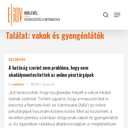
Skip
to
Menu
search
main
Close
content
Menu
Találat: vakok és gyengénlátók
GAZDASÁG
A hatóság szerint nem probléma, hogy nem
akadálymentesítettek az online pénztárgépek
by
redaktor
2017. július 30.
„Azt tanácsolták, hogy nyugtaadás helyett a vakok inkább
írjanak számlát. Történt ugyanis, hogy a masszőröket is
bevonta a Nemzeti Adó- és Vámhivatal (NAV) az online
pénztárgépet használni köteles körbe. Mint az közismert, a
területen jelentős számban dolgoznak vakok és gyengénlátók
is. Az ágazatban ráadásul általánosságban is meglehetősen