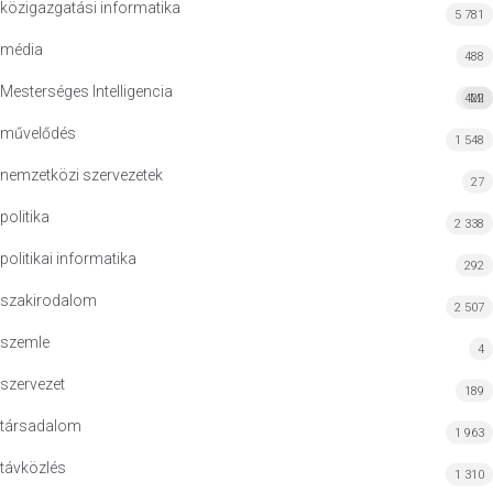
közigazgatási informatika
5 781
média
488
Mesterséges Intelligencia
422
MI
művelődés
1 548
nemzetközi szervezetek
27
politika
2 338
politikai informatika
292
szakirodalom
2 507
szemle
4
szervezet
189
társadalom
1 963
távközlés
1 310