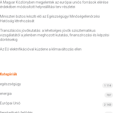
A Magyar Közlönyben megjelentek az európai uniós források elérése
érdekében módosított helyreállítási terv részletei
Miniszteri biztos készíti elő az Egészségügyi Minőségellenőrzési
Hatóság létrehozását
Transzlációs jövőkutatás: a lehetséges jövők szisztematikus
vizsgálatától a jelenben meghozott kutatási, finanszírozási és képzési
döntésekig
Az EU elektrifikációval küzdene a klímaváltozás ellen
Kategóriák
egészségügy
1 114
energia
707
Európai Unió
2 143
fenntartható fejlődés