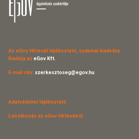
Az eGov Hírlevél tájékoztató, szakmai kiadvány.
Kiadója az
eGov Kft.
E-mail cím:
szerkesztoseg@egov.hu
Adatvédelmi tájékoztató
Leiratkozás az eGov Hírlevélről