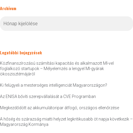
Archívum
Archívum
Legutóbbi bejegyzések
Közfinanszírozású számítási kapacitás és alkalmazott MI-vel
foglalkozó startupok – Mélyelemzés a lengyel MI-gyárak
ökoszisztémájáról
Ki felügyeli a mesterséges intelligenciát Magyarországon?
Az ENISA bővíti szerepvállalását a CVE Programban
Megkezdődött az akkumulátoripar átfogó, országos ellenőrzése
A hőség és szárazság miatti helyzet legkritikusabb öt napja következik –
Magyarország Kormánya