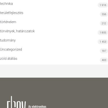
technika
1 916
területfejlesztés
556
történelem
212
törvények, határozatok
1 805
tudomány
1 453
Uncategorized
197
zöld átállás
403