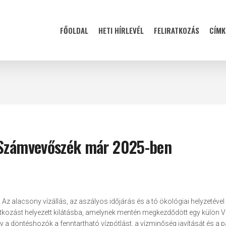
FŐOLDAL
HETI HÍRLEVÉL
FELIRATKOZÁS
CÍMK
i Számvevőszék már 2025-ben
Az alacsony vízállás, az aszályos időjárás és a tó ökológiai helyzetével
zást helyezett kilátásba, amelynek mentén megkezdődött egy külön Ve
y a döntéshozók a fenntartható vízpótlást, a vízminőség javítását és a p