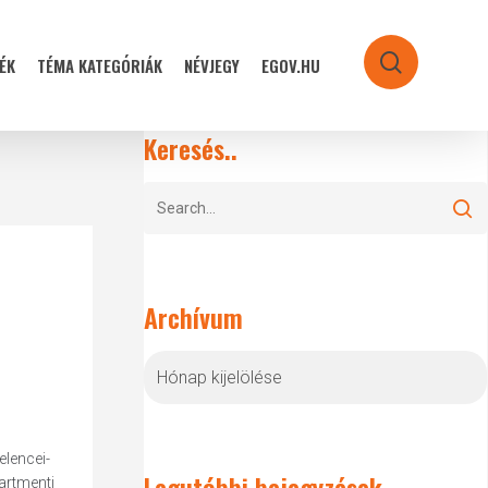
ÉK
TÉMA KATEGÓRIÁK
NÉVJEGY
EGOV.HU
search
Keresés..
Archívum
Archívum
lencei-
Legutóbbi bejegyzések
artmenti