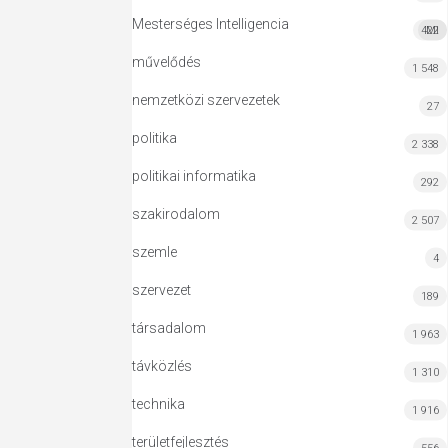
Mesterséges Intelligencia
422
MI
művelődés
1 548
nemzetközi szervezetek
27
politika
2 338
politikai informatika
292
szakirodalom
2 507
szemle
4
szervezet
189
társadalom
1 963
távközlés
1 310
technika
1 916
területfejlesztés