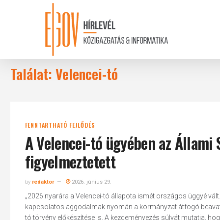
Skip
to
main
content
Találat: Velencei-tó
FENNTARTHATÓ FEJLŐDÉS
A Velencei-tó ügyében az Állam
figyelmeztetett
by
redaktor
2026. június 29.
„2026 nyarára a Velencei-tó állapota ismét országos üggyé vált. 
kapcsolatos aggodalmak nyomán a kormányzat átfogó beavatko
tó törvény előkészítése is. A kezdeményezés súlyát mutatja, hog