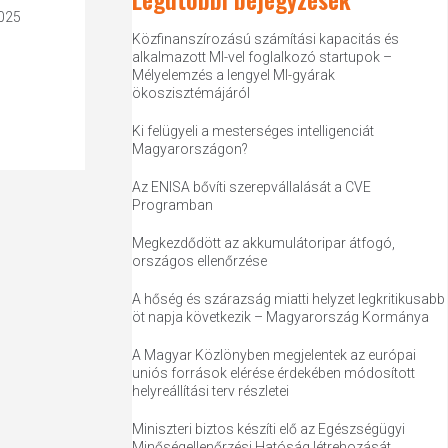
2025
Közfinanszírozású számítási kapacitás és
alkalmazott MI-vel foglalkozó startupok –
Mélyelemzés a lengyel MI-gyárak
ökoszisztémájáról
Ki felügyeli a mesterséges intelligenciát
Magyarországon?
Az ENISA bővíti szerepvállalását a CVE
Programban
Megkezdődött az akkumulátoripar átfogó,
országos ellenőrzése
A hőség és szárazság miatti helyzet legkritikusabb
öt napja következik – Magyarország Kormánya
A Magyar Közlönyben megjelentek az európai
uniós források elérése érdekében módosított
helyreállítási terv részletei
Miniszteri biztos készíti elő az Egészségügyi
Minőségellenőrzési Hatóság létrehozását