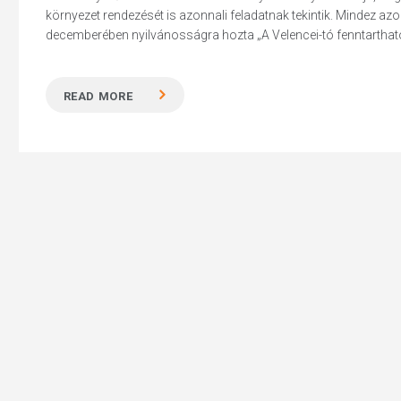
környezet rendezését is azonnali feladatnak tekintik. Mindez 
decemberében nyilvánosságra hozta „A Velencei-tó fenntartható
READ MORE
Hit enter to search or ESC to close