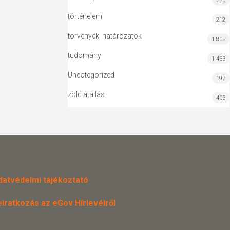
556
történelem
212
törvények, határozatok
1 805
tudomány
1 453
Uncategorized
197
zöld átállás
403
datvédelmi tájékoztató
eiratkozás az eGov Hírlevélről