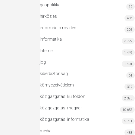
geopolitika
16
hírközlés
406
információ röviden
203
informatika
3 779
Internet
1 449
jog
1 801
kiberbiztonság
61
környezetvédelem
327
közigazgatás: külföldön
2 320
közigazgatás: magyar
10 652
közigazgatási informatika
5 781
média
488