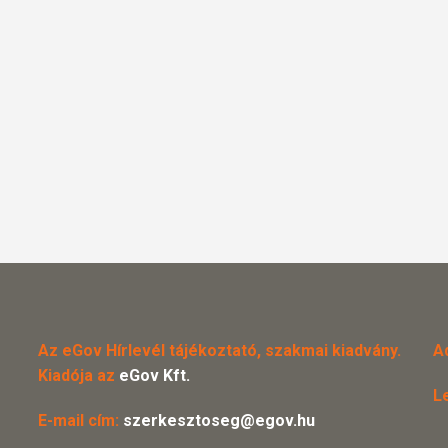
Az eGov Hírlevél tájékoztató, szakmai kiadvány.
A
Kiadója az
eGov Kft.
L
E-mail cím:
szerkesztoseg@egov.hu