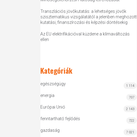
Transzlációs jövőkutatás: a lehetséges jövők
szisztematikus vizsgálatától a jelenben meghozott
kutatási, finanszírozási és képzési döntésekig
Az EU elektrifikációval küzdene a klímaváltozás
ellen
Kategóriák
egészségügy
1 114
energia
707
Európai Unió
2 143
fenntartható fejlődés
722
gazdaság
7 021