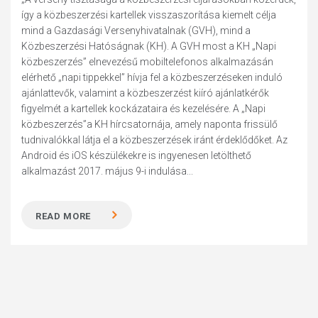
így a közbeszerzési kartellek visszaszorítása kiemelt célja
mind a Gazdasági Versenyhivatalnak (GVH), mind a
Közbeszerzési Hatóságnak (KH). A GVH most a KH „Napi
közbeszerzés” elnevezésű mobiltelefonos alkalmazásán
elérhető „napi tippekkel” hívja fel a közbeszerzéseken induló
ajánlattevők, valamint a közbeszerzést kiíró ajánlatkérők
figyelmét a kartellek kockázataira és kezelésére. A „Napi
közbeszerzés”a KH hírcsatornája, amely naponta frissülő
tudnivalókkal látja el a közbeszerzések iránt érdeklődőket. Az
Android és iOS készülékekre is ingyenesen letölthető
alkalmazást 2017. május 9-i indulása...
READ MORE