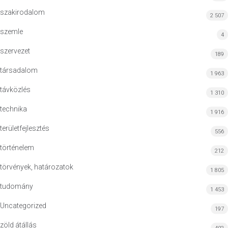
szakirodalom
2 507
szemle
4
szervezet
189
társadalom
1 963
távközlés
1 310
technika
1 916
területfejlesztés
556
történelem
212
törvények, határozatok
1 805
tudomány
1 453
Uncategorized
197
zöld átállás