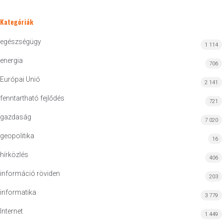
Kategóriák
egészségügy
1 114
energia
706
Európai Unió
2 141
fenntartható fejlődés
721
gazdaság
7 020
geopolitika
16
hírközlés
406
információ röviden
203
informatika
3 779
Internet
1 449