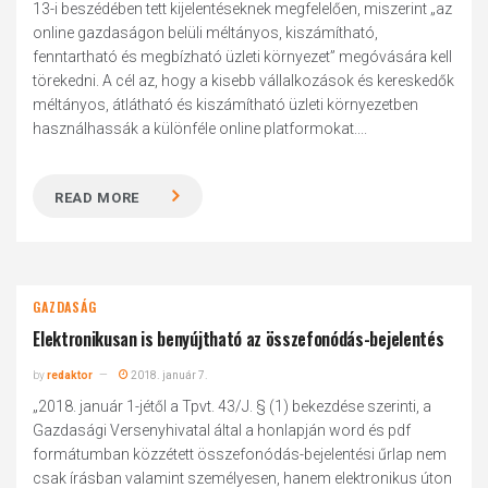
13-i beszédében tett kijelentéseknek megfelelően, miszerint „az
online gazdaságon belüli méltányos, kiszámítható,
fenntartható és megbízható üzleti környezet” megóvására kell
törekedni. A cél az, hogy a kisebb vállalkozások és kereskedők
méltányos, átlátható és kiszámítható üzleti környezetben
használhassák a különféle online platformokat....
READ MORE
GAZDASÁG
Elektronikusan is benyújtható az összefonódás-bejelentés
by
redaktor
2018. január 7.
„2018. január 1-jétől a Tpvt. 43/J. § (1) bekezdése szerinti, a
Gazdasági Versenyhivatal által a honlapján word és pdf
formátumban közzétett összefonódás-bejelentési űrlap nem
csak írásban valamint személyesen, hanem elektronikus úton