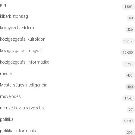
jog
1 801
kiberbiztonság
60
környezetvédelem
326
közigazgatás: külföldön
2 319
közigazgatás: magyar
10 650
közigazgatási informatika
5 781
média
488
Mesterséges Intelligencia
420
MI
művelődés
1 548
nemzetközi szervezetek
27
politika
2 337
politikai informatika
292