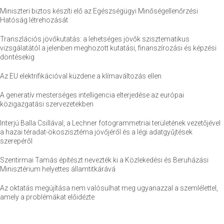
Miniszteri biztos készíti elő az Egészségügyi Minőségellenőrzési
Hatóság létrehozását
Transzlációs jövőkutatás: a lehetséges jövők szisztematikus
vizsgálatától a jelenben meghozott kutatási, finanszírozási és képzési
döntésekig
Az EU elektrifikációval küzdene a klímaváltozás ellen
A generatív mesterséges intelligencia elterjedése az európai
közigazgatási szervezetekben
Interjú Balla Csillával, a Lechner fotogrammetriai területének vezetőjével
a hazai téradat-ökoszisztéma jövőjéről és a légi adatgyűjtések
szerepéről
Szentirmai Tamás építészt nevezték ki a Közlekedési és Beruházási
Minisztérium helyettes államtitkárává
Az oktatás megújítása nem valósulhat meg ugyanazzal a szemlélettel,
amely a problémákat előidézte