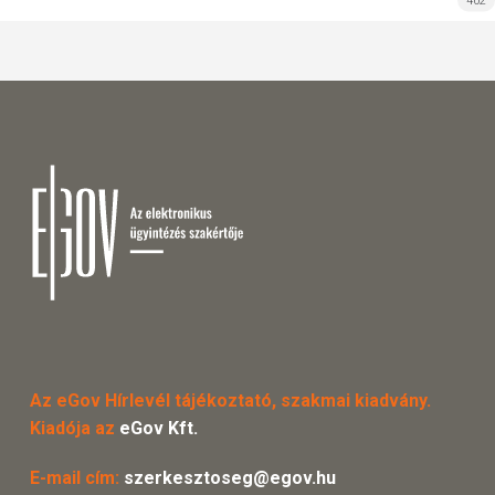
402
Az eGov Hírlevél tájékoztató, szakmai kiadvány.
Kiadója az
eGov Kft.
E-mail cím:
szerkesztoseg@egov.hu