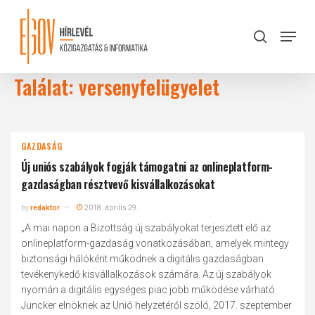
Skip
to
Menu
search
main
Close
content
Menu
Találat: versenyfelügyelet
GAZDASÁG
Új uniós szabályok fogják támogatni az onlineplatform-
gazdaságban résztvevő kisvállalkozásokat
by
redaktor
2018. április 29.
„A mai napon a Bizottság új szabályokat terjesztett elő az
onlineplatform-gazdaság vonatkozásában, amelyek mintegy
biztonsági hálóként működnek a digitális gazdaságban
tevékenykedő kisvállalkozások számára. Az új szabályok
nyomán a digitális egységes piac jobb működése várható
Juncker elnöknek az Unió helyzetéről szóló, 2017. szeptember