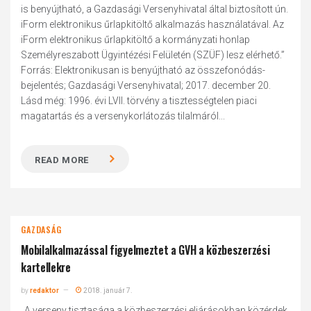
is benyújtható, a Gazdasági Versenyhivatal által biztosított ún.
iForm elektronikus űrlapkitöltő alkalmazás használatával. Az
iForm elektronikus űrlapkitöltő a kormányzati honlap
Személyreszabott Ügyintézési Felületén (SZÜF) lesz elérhető.”
Forrás: Elektronikusan is benyújtható az összefonódás-
bejelentés; Gazdasági Versenyhivatal; 2017. december 20.
Lásd még: 1996. évi LVII. törvény a tisztességtelen piaci
magatartás és a versenykorlátozás tilalmáról...
READ MORE
GAZDASÁG
Mobilalkalmazással figyelmeztet a GVH a közbeszerzési
kartellekre
by
redaktor
2018. január 7.
„A verseny tisztasága a közbeszerzési eljárásokban közérdek,