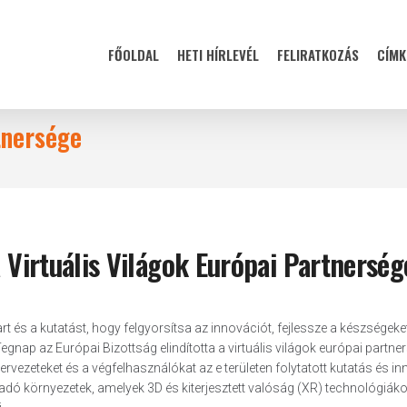
FŐOLDAL
HETI HÍRLEVÉL
FELIRATKOZÁS
CÍMK
tnersége
a Virtuális Világok Európai Partnerség
art és a kutatást, hogy felgyorsítsa az innovációt, fejlessze a készségeke
ap az Európai Bizottság elindította a virtuális világok európai partner
rvezeteket és a végfelhasználókat az e területen folytatott kutatás és i
adó környezetek, amelyek 3D és kiterjesztett valóság (XR) technológiák