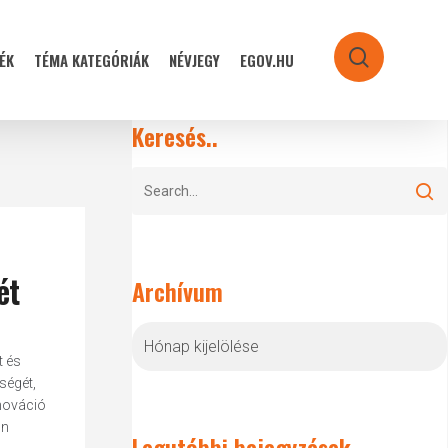
ÉK
TÉMA KATEGÓRIÁK
NÉVJEGY
EGOV.HU
search
Keresés..
ét
Archívum
Archívum
t és
ségét,
nnováció
on
Legutóbbi bejegyzések