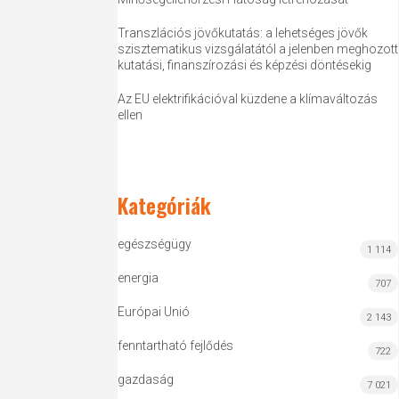
Transzlációs jövőkutatás: a lehetséges jövők
szisztematikus vizsgálatától a jelenben meghozott
kutatási, finanszírozási és képzési döntésekig
Az EU elektrifikációval küzdene a klímaváltozás
ellen
Kategóriák
egészségügy
1 114
energia
707
Európai Unió
2 143
fenntartható fejlődés
722
gazdaság
7 021