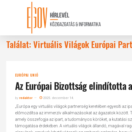
Skip
to
main
content
Találat: Virtuális Világok Európai Par
EURÓPAI UNIÓ
Az Európai Bizottság elindította 
by
redaktor
2025. december 14.
„Európa egy virtuális világok partnerség keretében egyesíti az ip
előmozdítsa az immerzív alkalmazásokat az ágazatok között. Tegn
amely összefogja az ipart, a tudományos köröket, a kutatási sze
támogatása érdekében. A virtuális világok állandó, magával rag