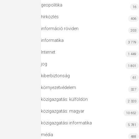
geopolitika
16
hírközlés
406
információ röviden
203
informatika
3 779
Internet
1 449
jog
1 801
kiberbiztonság
61
környezetvédelem
327
közigazgatás: külföldön
2 320
közigazgatás: magyar
10 652
közigazgatási informatika
5 781
média
488