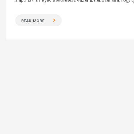
alapulnak, amelyek lehetővé teszik az emberek számára, hogy új.
READ MORE
Hit enter to search or ESC to close