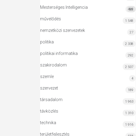
Mesterséges Intelligencia
422
MI
művelődés
1 548
nemzetközi szervezetek
27
politika
2 338
politikai informatika
292
szakirodalom
2 507
szemle
4
szervezet
189
társadalom
1 963
távközlés
1 310
technika
1 916
területfejlesztés