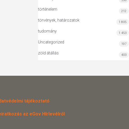
556
történelem
212
törvények, határozatok
1 805
tudomány
1 453
Uncategorized
197
zöld átállás
403
datvédelmi tájékoztató
eiratkozás az eGov Hírlevélről