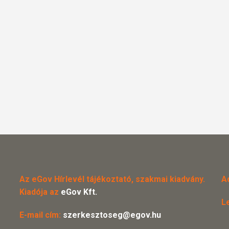
Az eGov Hírlevél tájékoztató, szakmai kiadvány.
A
Kiadója az
eGov Kft.
L
E-mail cím:
szerkesztoseg@egov.hu