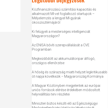
Közfinanszírozású számítási kapacitás és
alkalmazott MI-vel foglalkozó startupok –
Mélyelemzés a lengyel MI-gyárak
ökoszisztémájáról
Ki felügyeli a mesterséges intelligenciát
Magyarországon?
Az ENISA bővíti szerepvállalását a CVE
Programban
Megkezdődött az akkumulátoripar átfogó,
országos ellenőrzése
A hőség és szárazság miatti helyzet legkritikusabb
öt napja következik – Magyarország Kormánya
A Magyar Közlönyben megjelentek az európai
uniós források elérése érdekében módosított
helyreállítási terv részletei
Miniszteri biztos készíti elő az Egészségügyi
Minőségellenőrzési Hatóság létrehozását