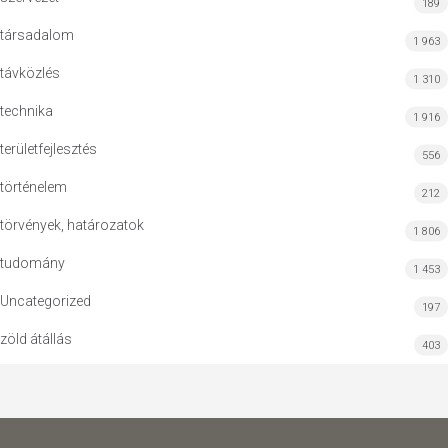
189
társadalom
1 963
távközlés
1 310
technika
1 916
területfejlesztés
556
történelem
212
törvények, határozatok
1 806
tudomány
1 453
Uncategorized
197
zöld átállás
403