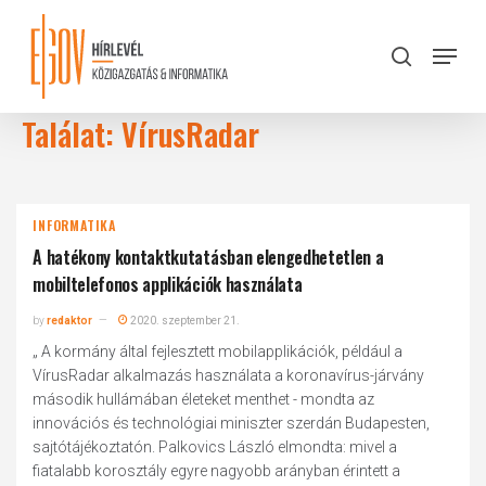
Skip
to
Menu
search
main
Close
content
Menu
Találat: VírusRadar
INFORMATIKA
A hatékony kontaktkutatásban elengedhetetlen a
mobiltelefonos applikációk használata
by
redaktor
2020. szeptember 21.
„ A kormány által fejlesztett mobilapplikációk, például a
VírusRadar alkalmazás használata a koronavírus-járvány
második hullámában életeket menthet - mondta az
innovációs és technológiai miniszter szerdán Budapesten,
sajtótájékoztatón. Palkovics László elmondta: mivel a
fiatalabb korosztály egyre nagyobb arányban érintett a