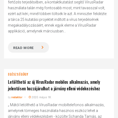
fertőzés terjedésében, a kontaktkutatást segítő VírusRadar
használata talán még fontosabb most, mint tavasszal volt,
ezért azt kéri, minél többen töltsék le azt. A miniszter felidézte:
a tárca 25 kutatási projektet indított a vírus terjedésének
megakadályozásáért, ennek egyik eleme a VírusRadar
applikáció, amelynek márciusban...
READ MORE
EGÉSZSÉGÜGY
Letölthető az új VírusRadar mobilos alkalmazás, amely
jelentősen hozzájárulhat a járvány elleni védekezéshez
by
redaktor
2020. május 18.
„ Mától letölthető a VírusRadar mobiltelefonos alkalmazás,
amelynek tömeges használata hasznos eszköz lehet a
járvány elleni védekezésben - közölte Schanda Tamás, az