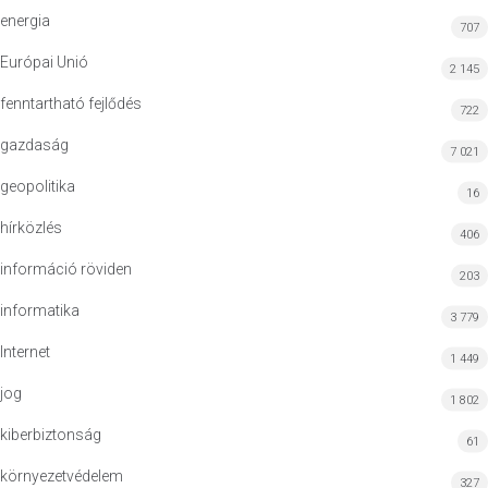
energia
707
Európai Unió
2 145
fenntartható fejlődés
722
gazdaság
7 021
geopolitika
16
hírközlés
406
információ röviden
203
informatika
3 779
Internet
1 449
jog
1 802
kiberbiztonság
61
környezetvédelem
327