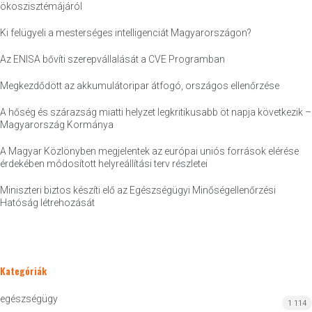
ökoszisztémájáról
Ki felügyeli a mesterséges intelligenciát Magyarországon?
Az ENISA bővíti szerepvállalását a CVE Programban
Megkezdődött az akkumulátoripar átfogó, országos ellenőrzése
A hőség és szárazság miatti helyzet legkritikusabb öt napja következik –
Magyarország Kormánya
A Magyar Közlönyben megjelentek az európai uniós források elérése
érdekében módosított helyreállítási terv részletei
Miniszteri biztos készíti elő az Egészségügyi Minőségellenőrzési
Hatóság létrehozását
Kategóriák
egészségügy
1 114