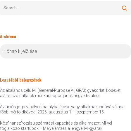
Archívum
Archívum
Legutóbbi bejegyzések
Az általános célú MI (General-Purpose AI, GPAI) gyakorlati kódexét
aláíró szolgáltatók munkacsoportjának negyedik ülése
Az uniós jogszabályok hatálybalépése vagy alkalmazandóvá válása:
főbb mérföldkövek | 2026. augusztus 1. – szeptember 15.
Közfinanszírozású számítási kapacitás és alkalmazott MI-vel
foglalkozó startupok – Mélyelemzés a lengyel MI-gyárak