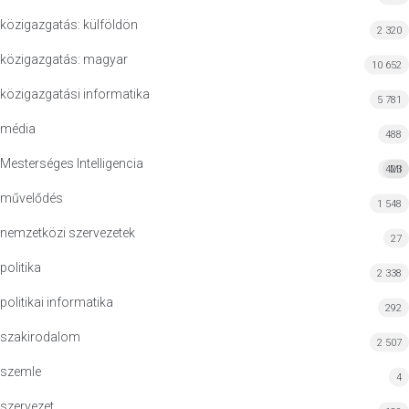
közigazgatás: külföldön
2 320
közigazgatás: magyar
10 652
közigazgatási informatika
5 781
média
488
Mesterséges Intelligencia
423
MI
művelődés
1 548
nemzetközi szervezetek
27
politika
2 338
politikai informatika
292
szakirodalom
2 507
szemle
4
szervezet