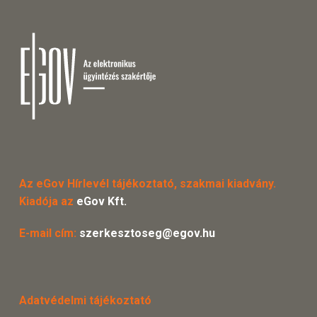
Az eGov Hírlevél tájékoztató, szakmai kiadvány.
Kiadója az
eGov Kft.
E-mail cím:
szerkesztoseg@egov.hu
Adatvédelmi tájékoztató