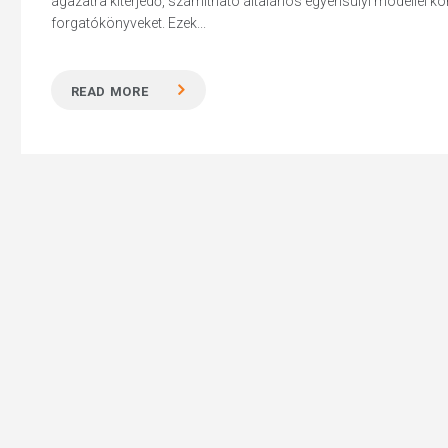
ágazatra kiterjedő, számítható általános egyensúlyi modellel kombi
forgatókönyveket. Ezek...
READ MORE
Hit enter to search or ESC to close