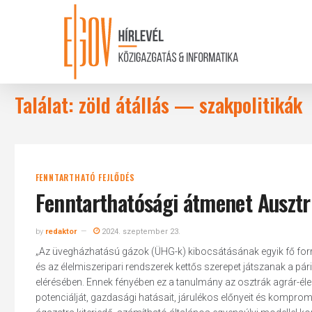
Skip
to
main
content
Találat: zöld átállás — szakpolitikák
FENNTARTHATÓ FEJLŐDÉS
Fenntarthatósági átmenet Ausztri
by
redaktor
2024. szeptember 23.
„Az üvegházhatású gázok (ÜHG-k) kibocsátásának egyik fő forr
és az élelmiszeripari rendszerek kettős szerepet játszanak a páriz
elérésében. Ennek fényében ez a tanulmány az osztrák agrár-éle
potenciálját, gazdasági hatásait, járulékos előnyeit és kompromi