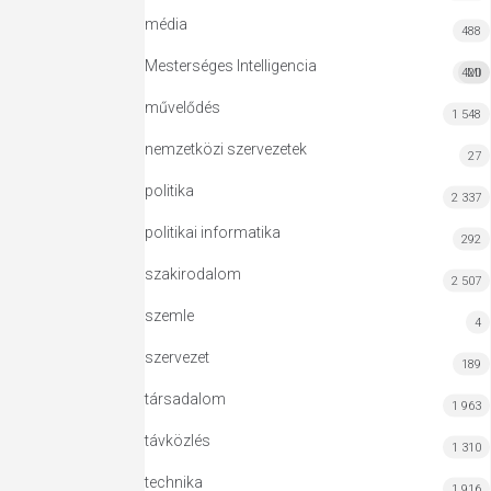
média
488
Mesterséges Intelligencia
420
MI
művelődés
1 548
nemzetközi szervezetek
27
politika
2 337
politikai informatika
292
szakirodalom
2 507
szemle
4
szervezet
189
társadalom
1 963
távközlés
1 310
technika
1 916