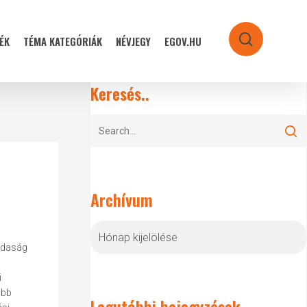
ÉK
TÉMA KATEGÓRIÁK
NÉVJEGY
EGOV.HU
search
Keresés..
Archívum
Archívum
azdaság
i
öbb
Legutóbbi bejegyzések