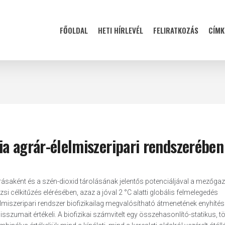
FŐOLDAL
HETI HÍRLEVÉL
FELIRATKOZÁS
CÍMK
a agrár-élelmiszeripari rendszerében
ásaként és a szén-dioxid tárolásának jelentős potenciáljával a mezőg
si célkitűzés elérésében, azaz a jóval 2 °C alatti globális felmelegedés
lmiszeripari rendszer biofizikailag megvalósítható átmenetének enyhítés
sszumait értékeli. A biofizikai számvitelt egy összehasonlító-statikus, t