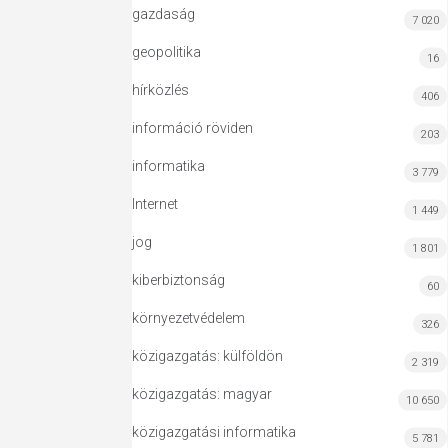
gazdaság
7 020
geopolitika
16
hírközlés
406
információ röviden
203
informatika
3 779
Internet
1 449
jog
1 801
kiberbiztonság
60
környezetvédelem
326
közigazgatás: külföldön
2 319
közigazgatás: magyar
10 650
közigazgatási informatika
5 781