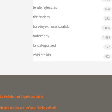
területfejlesztés
556
történelem
212
törvények, határozatok
1 805
tudomány
1 453
Uncategorized
197
zöld átállás
402
datvédelmi tájékoztató
eiratkozás az eGov Hírlevélről