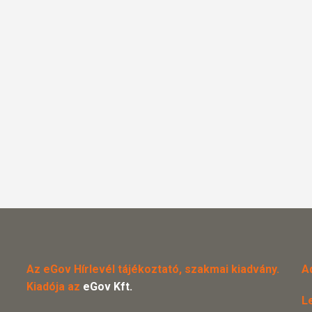
Az eGov Hírlevél tájékoztató, szakmai kiadvány.
A
Kiadója az
eGov Kft.
L