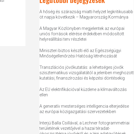
ási
A hőség és szárazság miatti helyzet legkritikusabb
öt napja következik – Magyarország Kormánya
A Magyar Közlönyben megjelentek az európai
uniós források elérése érdekében módosított
helyreállítási terv részletei
Miniszteri biztos készíti elő az Egészségügyi
Minőségellenőrzési Hatóság létrehozását
Transzlációs jövőkutatás: a lehetséges jövők
szisztematikus vizsgálatától a jelenben meghozott
kutatási, finanszírozási és képzési döntésekig
Az EU elektrifikációval küzdene a klímaváltozás
ellen
A generatív mesterséges intelligencia elterjedése
az európai közigazgatási szervezetekben
Interjú Balla Csillával, a Lechner fotogrammetriai
területének vezetőjével a hazai téradat-
ökoszisztéma jövőjéről és a légi adatgyűjtések