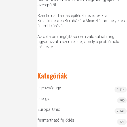
szerepéről
Szentirmai Tamás építészt nevezték ki a
Közlekedési és Beruházási Minisztérium helyettes
államtitkárává
Az oktatás megújítása nem valósulhat meg
ugyanazzal a szemlélettel, amely a problémákat
előidézte
Kategóriák
egészségügy
1 114
energia
706
Európai Unió
2 141
fenntartható fejlődés
721