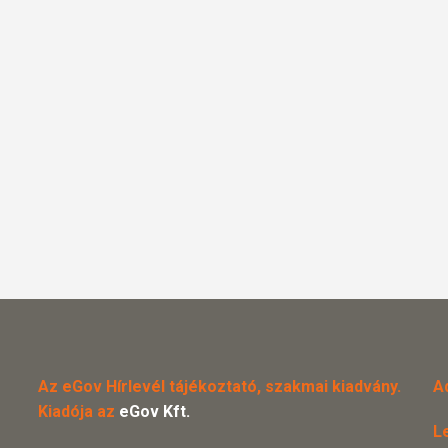
Az eGov Hírlevél tájékoztató, szakmai kiadvány.
A
Kiadója az
eGov Kft.
L