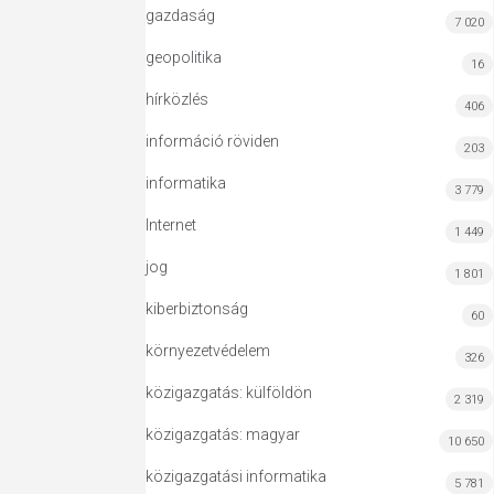
gazdaság
7 020
geopolitika
16
hírközlés
406
információ röviden
203
informatika
3 779
Internet
1 449
jog
1 801
kiberbiztonság
60
környezetvédelem
326
közigazgatás: külföldön
2 319
közigazgatás: magyar
10 650
közigazgatási informatika
5 781