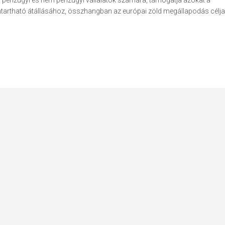
 a pénzügyi és nem pénzügyi vállalatok számára, támogatja azokat a
artható átállásához, összhangban az európai zöld megállapodás céljai