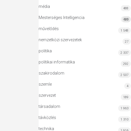
média
488
Mesterséges Intelligencia
420
MI
művelődés
1 548
nemzetközi szervezetek
27
politika
2 337
politikai informatika
292
szakirodalom
2 507
szemle
4
szervezet
189
társadalom
1 963
távközlés
1 310
technika
1 916