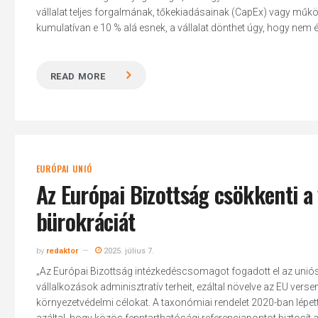
vállalat teljes forgalmának, tőkekiadásainak (CapEx) vagy műkö
kumulatívan e 10 % alá esnek, a vállalat dönthet úgy, hogy nem ér
READ MORE
Hit enter to search or ESC to close
EURÓPAI UNIÓ
Az Európai Bizottság csökkenti a
bürokráciát
by
redaktor
2025. július 7.
„Az Európai Bizottság intézkedéscsomagot fogadott el az unió
vállalkozások adminisztratív terheit, ezáltal növelve az EU vers
környezetvédelmi célokat. A taxonómiai rendelet 2020-ban lépet