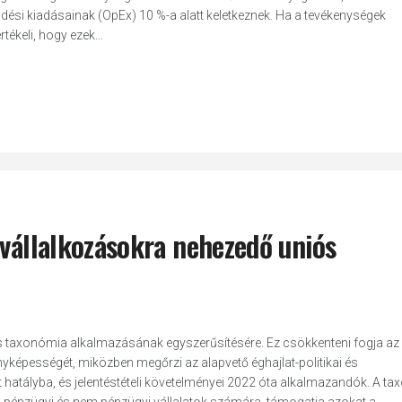
dési kiadásainak (OpEx) 10 %-a alatt keletkeznek. Ha a tevékenységek
tékeli, hogy ezek...
 vállalkozásokra nehezedő uniós
s taxonómia alkalmazásának egyszerűsítésére. Ez csökkenteni fogja az
enyképességét, miközben megőrzi az alapvető éghajlat-politikai és
t hatályba, és jelentéstételi követelményei 2022 óta alkalmazandók. A t