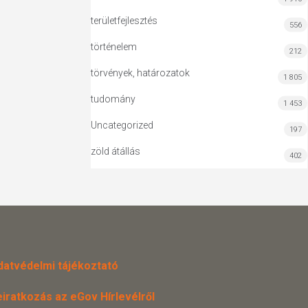
területfejlesztés
556
történelem
212
törvények, határozatok
1 805
tudomány
1 453
Uncategorized
197
zöld átállás
402
datvédelmi tájékoztató
eiratkozás az eGov Hírlevélről