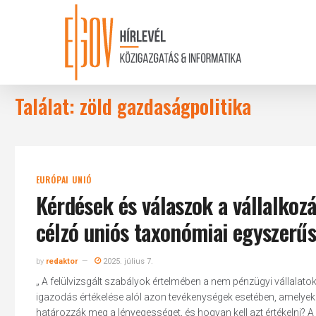
Skip
to
main
content
Találat: zöld gazdaságpolitika
EURÓPAI UNIÓ
Kérdések és válaszok a vállalkoz
célzó uniós taxonómiai egyszerűs
by
redaktor
2025. július 7.
„ A felülvizsgált szabályok értelmében a nem pénzügyi vállal
igazodás értékelése alól azon tevékenységek esetében, amelye
határozzák meg a lényegességet, és hogyan kell azt értékelni?