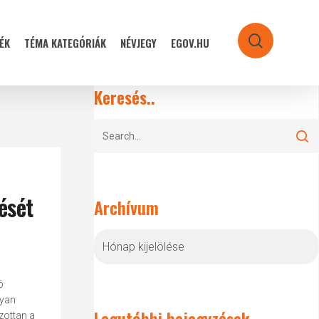
ÉK
TÉMA KATEGÓRIÁK
NÉVJEGY
EGOV.HU
search
Keresés..
ését
Archívum
Archívum
ó
gyan
Legutóbbi bejegyzések
zottan a