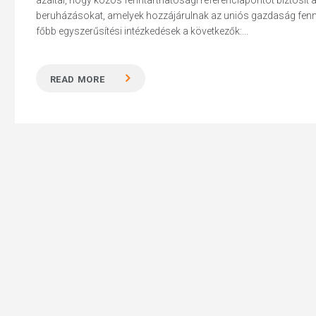
azáltal, hogy közös fenntarthatósági referenciapontot biztosít
beruházásokat, amelyek hozzájárulnak az uniós gazdaság fennt
főbb egyszerűsítési intézkedések a következők:...
READ MORE