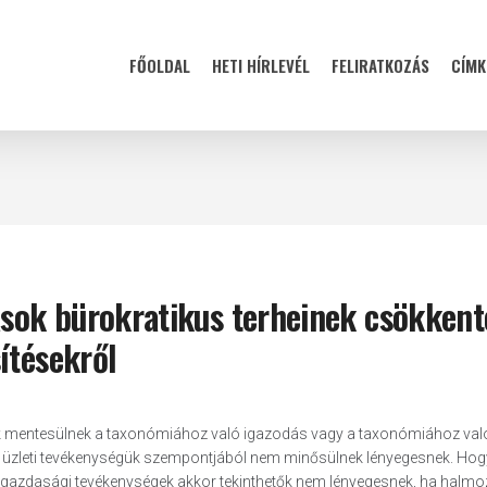
FŐOLDAL
HETI HÍRLEVÉL
FELIRATKOZÁS
CÍMK
ások bürokratikus terheinek csökkent
ítésekről
atok mentesülnek a taxonómiához való igazodás vagy a taxonómiához val
k üzleti tevékenységük szempontjából nem minősülnek lényegesnek. Ho
 A gazdasági tevékenységek akkor tekinthetők nem lényegesnek, ha halmo