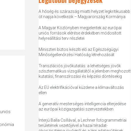
A hőség és szárazság miatti helyzet legkritikusabb
öt napja következik – Magyarország Kormánya
A Magyar Közlönyben megjelentek az európai
uniós források elérése érdekében módosított
helyreállítási terv részletei
Miniszteri biztos készíti elő az Egészségügyi
Minőségellenőrzési Hatóság létrehozását
Transzlációs jövőkutatás: a lehetséges jövők
szisztematikus vizsgálatától a jelenben meghozott
kutatási, finanszírozási és képzési döntésekig
Az EU elektrifikációval küzdene a klímaváltozás
ellen
A generatív mesterséges intelligencia elterjedése
az európai közigazgatási szervezetekben
 uniós
Interjú Balla Csillával, a Lechner fotogrammetriai
axonómia
területének vezetőjével a hazai téradat-
ökoszisztéma jövőjéről és a légi adatgyűjtések