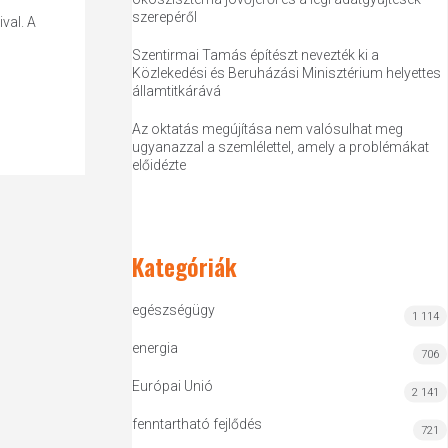
szerepéről
val. A
Szentirmai Tamás építészt nevezték ki a
Közlekedési és Beruházási Minisztérium helyettes
államtitkárává
Az oktatás megújítása nem valósulhat meg
ugyanazzal a szemlélettel, amely a problémákat
előidézte
Kategóriák
egészségügy
1 114
energia
706
Európai Unió
2 141
fenntartható fejlődés
721