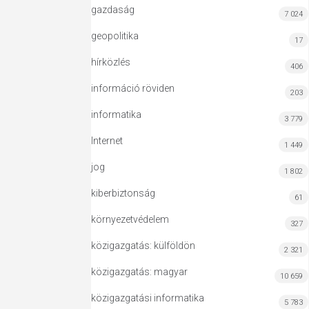
gazdaság
7 024
geopolitika
17
hírközlés
406
információ röviden
203
informatika
3 779
Internet
1 449
jog
1 802
kiberbiztonság
61
környezetvédelem
327
közigazgatás: külföldön
2 321
közigazgatás: magyar
10 659
közigazgatási informatika
5 783