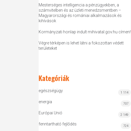
Mesterséges intelligencia a pénzügyekben, a
számvitelben és az üzleti menedzsmentben –
Magyarországi és romániai alkalmazások és
kihívások
Kormányzati honlap indult mihivatal.gov.hu címen!
Végre térképen is lehet látni a fokozottan védett
területeket
Kategóriák
egészségügy
1 114
energia
707
Európai Unió
2 149
fenntartható fejlődés
724