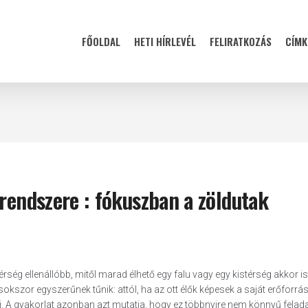
FŐOLDAL
HETI HÍRLEVÉL
FELIRATKOZÁS
CÍMK
zrendszere : fókuszban a zöldutak
érség ellenállóbb, mitől marad élhető egy falu vagy egy kistérség akkor is
szor egyszerűnek tűnik: attól, ha az ott élők képesek a saját erőforrá
i. A gyakorlat azonban azt mutatja, hogy ez többnyire nem könnyű feladat