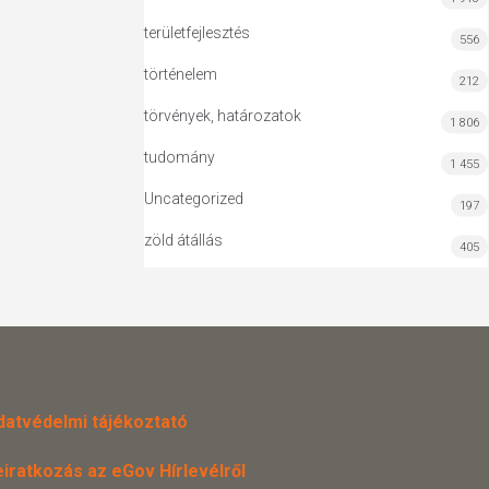
területfejlesztés
556
történelem
212
törvények, határozatok
1 806
tudomány
1 455
Uncategorized
197
zöld átállás
405
datvédelmi tájékoztató
eiratkozás az eGov Hírlevélről