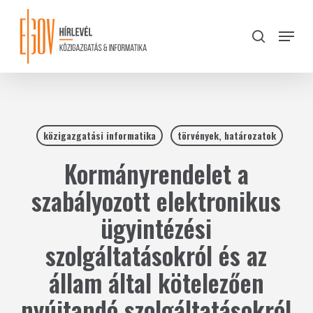
Skip
to
Menu
search
main
Close
content
Menu
közigazgatási informatika
törvények, határozatok
Kormányrendelet a
szabályozott elektronikus
ügyintézési
szolgáltatásokról és az
állam által kötelezően
nyújtandó szolgáltatásokról