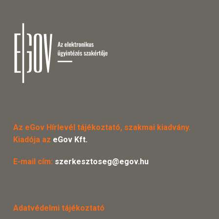
Az eGov Hírlevél tájékoztató, szakmai kiadvány.
Kiadója az
eGov Kft.
E-mail cím:
szerkesztoseg@egov.hu
Adatvédelmi tájékoztató