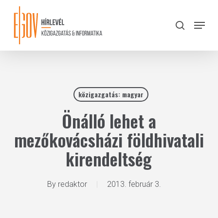
Skip
to
Menu
search
main
Close
content
Menu
közigazgatás: magyar
Önálló lehet a
mezőkovácsházi földhivatali
kirendeltség
By
redaktor
2013. február 3.