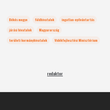
Békés megye
földhivatalok
ingatlan-nyilvántartás
járási hivatalok
Magyarország
területi kormányhivatalok
Vidékfejlesztési Minisztérium
redaktor