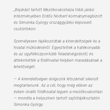
„Bejárást tartott Mezőkovácsháza több járási
intézményében Erdős Norbert kormánymegbízott
és Simonka György országgyűlési képviselő
csütörtökön.
Személyesen tájékozódtak a kirendeltségek és a
hivatal működéséről. Egyeztettek a hatékonyabb
és az ügyfélközpontúbb feladatvégzésről, és
áttekintették a földhivatal helyben maradásának a
lehetőségét.
— A kirendeltségen dolgozók létszámát sikerült
megtartanunk. Az a cél, hogy még ebben az
évben önálló földhivatal legyen a mezőkovácsházi
— mondta a helyszínen tartott sajtótájékoztatón
Simonka György.