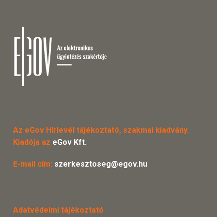
Az eGov Hírlevél tájékoztató, szakmai kiadvány.
Kiadója az
eGov Kft.
E-mail cím:
szerkesztoseg@egov.hu
Adatvédelmi tájékoztató