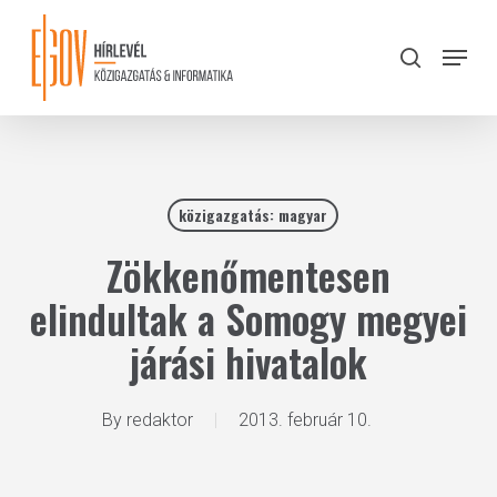
Skip
to
Menu
search
main
Close
content
Menu
közigazgatás: magyar
Zökkenőmentesen
elindultak a Somogy megyei
járási hivatalok
By
redaktor
2013. február 10.