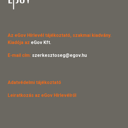
Az eGov Hírlevél tájékoztató, szakmai kiadvány.
Kiadója az
eGov Kft.
E-mail cím:
szerkesztoseg@egov.hu
Adatvédelmi tájékoztató
Leiratkozás az eGov Hírlevélről