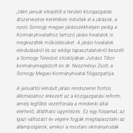
„Idén január elsejétől a területi közigazgatás
átszervezése keretében indultak el a járások, a
nyolc Somogy megyei járásszékhelyen pedig a
Kormányhivatalhoz tartozó járási hivatalok is
megkezdték működésüket. A járási hivatalok
elindulásáról és az eddigi tapasztalatokról beszélt
a Somogy Televízió stúdiójában Juhász Tibor
kormánymegbízott és dr. Neszményi Zsolt, a
Somogy Megyei Kormányhivatal főigazgatója.
A januártól elindult járási rendszerrel fontos
állomásához érkezett az a közigazgatási reform,
amely legfőbb vezérfonala a mindenki által
elérhető, átlátható ügyintézés. Ez egy folyamat, az
igazi változást év végére fogják megtapasztalni az
állampolgárok, amikor a mostani okmányirodák