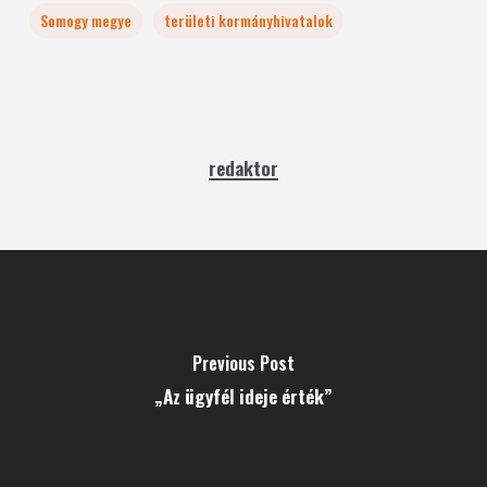
Somogy megye
területi kormányhivatalok
redaktor
Previous Post
„Az ügyfél ideje érték”