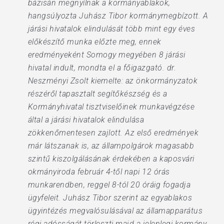
bázisán megnyílnak a kormányablakok,
hangsúlyozta Juhász Tibor kormánymegbízott. A
járási hivatalok elindulását több mint egy éves
előkészítő munka előzte meg, ennek
eredményeként Somogy megyében 8 járási
hivatal indult, mondta el a főigazgató. dr.
Neszményi Zsolt kiemelte: az önkormányzatok
részéről tapasztalt segítőkészség és a
Kormányhivatal tisztviselőinek munkavégzése
által a járási hivatalok elindulása
zökkenőmentesen zajlott. Az első eredmények
már látszanak is, az állampolgárok magasabb
szintű kiszolgálásának érdekében a kaposvári
okmányiroda február 4-től napi 12 órás
munkarendben, reggel 8-tól 20 óráig fogadja
ügyfeleit. Juhász Tibor szerint az egyablakos
ügyintézés megvalósulásával az államapparátus
régi adósságát törleszti majd a jelenlegi kormány.