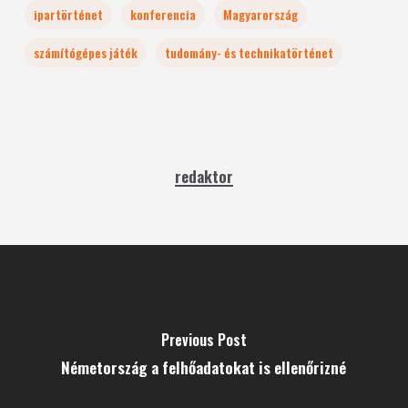
ipartörténet
konferencia
Magyarország
számítógépes játék
tudomány- és technikatörténet
redaktor
Previous Post
Németország a felhőadatokat is ellenőrizné