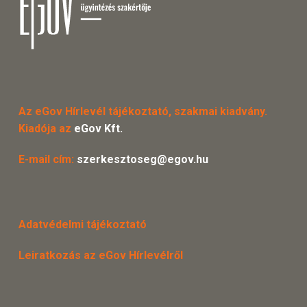
Az eGov Hírlevél tájékoztató, szakmai kiadvány.
Kiadója az
eGov Kft.
E-mail cím:
szerkesztoseg@egov.hu
Adatvédelmi tájékoztató
Leiratkozás az eGov Hírlevélről