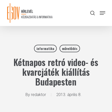
Skip
to
Menu
search
main
Close
content
Menu
informatika
művelődés
Kétnapos retró video- és
kvarcjáték kiállítás
Budapesten
By
redaktor
2013. április 8.