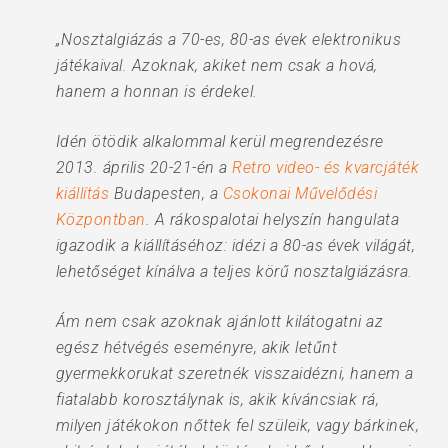
„Nosztalgiázás a 70-es, 80-as évek elektronikus
játékaival. Azoknak, akiket nem csak a hová,
hanem a honnan is érdekel.
Idén ötödik alkalommal kerül megrendezésre
2013. április 20-21-én a
Retro video- és kvarcjáték
kiállítás
Budapesten, a
Csokonai Művelődési
Központban
. A rákospalotai helyszín hangulata
igazodik a kiállításéhoz: idézi a 80-as évek világát,
lehetőséget kínálva a teljes körű nosztalgiázásra.
Ám nem csak azoknak ajánlott kilátogatni az
egész hétvégés eseményre, akik letűnt
gyermekkorukat szeretnék visszaidézni, hanem a
fiatalabb korosztálynak is, akik kíváncsiak rá,
milyen játékokon nőttek fel szüleik, vagy bárkinek,