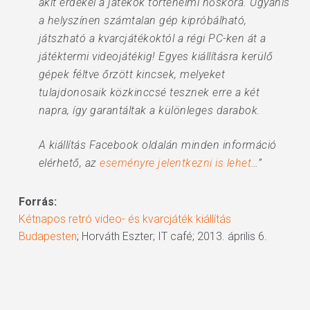
akit érdekel a játékok történelmi hőskora. Ugyanis
a helyszínen számtalan gép kipróbálható,
játszható a kvarcjátékoktól a régi PC-ken át a
játéktermi videojátékig! Egyes kiállításra kerülő
gépek féltve őrzött kincsek, melyeket
tulajdonosaik közkinccsé tesznek erre a két
napra, így garantáltak a különleges darabok.
A kiállítás Facebook oldalán minden információ
elérhető, az
eseményre jelentkezni is lehet
…”
Forrás:
Kétnapos retró video- és kvarcjáték kiállítás
Budapesten
; Horváth Eszter; IT café; 2013. április 6.