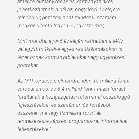
amelyre okmányirodák és kormányablakok
jelentkezhetnek; a cél az, hogy jövő év elejére
minden ügyintézési pont mindenki számára
megközelíthető legyen – jegyezte meg.
Mint mondta, a jövő év elején várhatóan a MÁV-
val együttműködve egyes vasútállomásokon is
létrehoznak kormányablakokat vagy ügyintézési
pontokat.
Az MTI kérdésére elmondta: idén 15 milliárd forint
európai uniós, és 3-4 milliárd forint hazai forrást
fordítanak a közigazgatási reformmal összefüggő
fejlesztésekre, és szintén uniós forrásból
összesen mintegy tízmilliárd forint áll
rendelkezésre képzési programokra, informatikai
fejlesztésekre.”