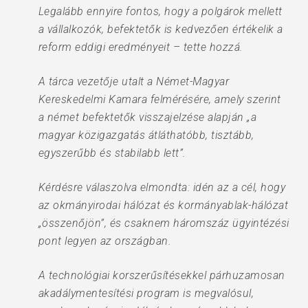
Legalább ennyire fontos, hogy a polgárok mellett
a vállalkozók, befektetők is kedvezően értékelik a
reform eddigi eredményeit – tette hozzá.
A tárca vezetője utalt a Német-Magyar
Kereskedelmi Kamara felmérésére, amely szerint
a német befektetők visszajelzése alapján „a
magyar közigazgatás átláthatóbb, tisztább,
egyszerűbb és stabilabb lett”.
Kérdésre válaszolva elmondta: idén az a cél, hogy
az okmányirodai hálózat és kormányablak-hálózat
„összenőjön”, és csaknem háromszáz ügyintézési
pont legyen az országban.
A technológiai korszerűsítésekkel párhuzamosan
akadálymentesítési program is megvalósul,