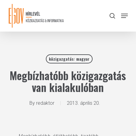
Skip
to
Menu
search
main
Close
content
Menu
közigazgatás: magyar
Megbízhatóbb közigazgatás
van kialakulóban
By
redaktor
2013. április 20.