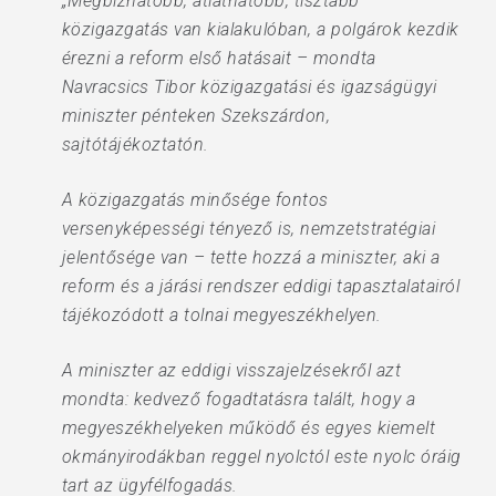
„Megbízhatóbb, átláthatóbb, tisztább
közigazgatás van kialakulóban, a polgárok kezdik
érezni a reform első hatásait – mondta
Navracsics Tibor közigazgatási és igazságügyi
miniszter pénteken Szekszárdon,
sajtótájékoztatón.
A közigazgatás minősége fontos
versenyképességi tényező is, nemzetstratégiai
jelentősége van – tette hozzá a miniszter, aki a
reform és a járási rendszer eddigi tapasztalatairól
tájékozódott a tolnai megyeszékhelyen.
A miniszter az eddigi visszajelzésekről azt
mondta: kedvező fogadtatásra talált, hogy a
megyeszékhelyeken működő és egyes kiemelt
okmányirodákban reggel nyolctól este nyolc óráig
tart az ügyfélfogadás.