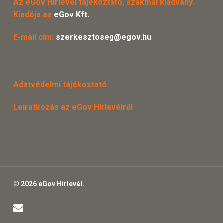
Az eGov Hírlevél tájékoztató, szakmai kiadvány.
Kiadója az
eGov Kft.
E-mail cím:
szerkesztoseg@egov.hu
Adatvédelmi tájékoztató
Leiratkozás az eGov Hírlevélről
© 2026 eGov Hírlevél.
email