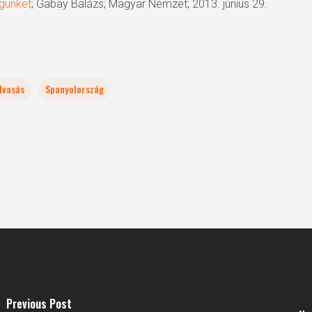
günket
; Gabay Balázs; Magyar Nemzet; 2013. június 29.
lvasás
Spanyolország
Previous Post