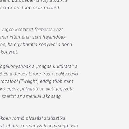
rend Európában is folytatódik, a
ének ára több száz milliárd
 végén készített felmérése azt
t már interneten sem hajlandóak
né, ha egy barátja könyvvel a hóna
 könyvet.
m fogékonyabbak a „magas kultúrára”: a
 és a Jersey Shore trash reality egyik
rozatból (Twilight) eddig több mint
író egész pályafutása alatt jegyzett
szerint az amerikai lakosság
ékben romló olvasási statisztika
atot, ehhez kormányzati segítségre van