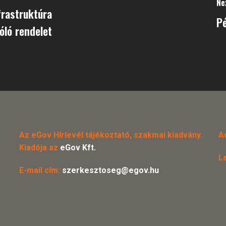
Ne
frastruktúra
Pé
óló rendelet
Az eGov Hírlevél tájékoztató, szakmai kiadvány.
A
Kiadója az
eGov Kft.
L
E-mail cím:
szerkesztoseg@egov.hu