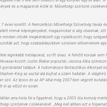
gyede már 6 éve sem olvasott el egy könyvet egy év alatt. A t
nyek és a magazinok kötik le. Műveltségi szintünk csökkenés
7 évvel ezelőtt. A Nemzetközi Műveltségi Szövetség tavaly év
ellett immár képregényeket, magazinokat is alig olvasnak, ső
e minden ötödik megkérdezett úgy nyilatkozott, hogy szégyell
laszolták azt, hogy szabadidejükben szívesen elővennének egy
ele leginkább hetilapokat, sci-fit olvas. A felnőtt korúak se
llovasai között Justin Bieber popsztár, Jessica Alba színésznő
tt gondolatait találjuk. A tudományos-fantasztikus Alkonyat-so
Stephen King az asztal alá bújhat a szám hallatán. A világhírű 
 szó. Az Ipsos és az AP által még 2007-ben végzett kutatás 
 el az előző év során.
láttán arra hívta fel a figyelmet, hogy a 2005 óta komoly mért
tségi szintjének csökkenését. „Meg kell állítani ezt a folyam