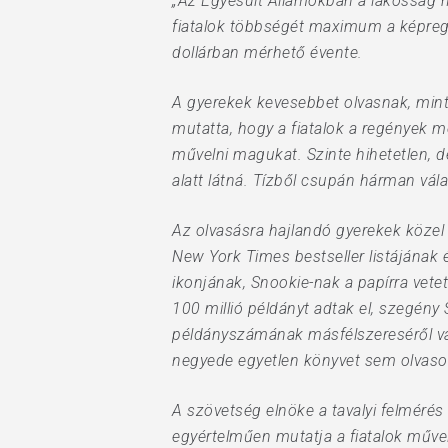
„Az Egyesült Államokban a lakosság ne
Hit enter to search or ESC to close
fiatalok többségét maximum a képregé
dollárban mérhető évente.
A gyerekek kevesebbet olvasnak, mint 
mutatta, hogy a fiatalok a regények m
művelni magukat. Szinte hihetetlen, d
alatt látná. Tízből csupán hárman vá
Az olvasásra hajlandó gyerekek közel f
New York Times bestseller listájának é
ikonjának, Snookie-nak a papírra vete
100 millió példányt adtak el, szegény 
példányszámának másfélszereséről van
negyede egyetlen könyvet sem olvasott
A szövetség elnöke a tavalyi felmérés 
egyértelműen mutatja a fiatalok művel