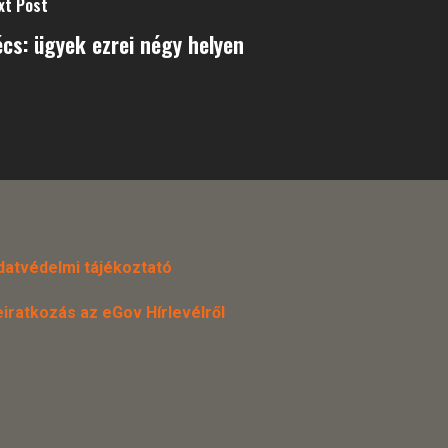
xt Post
cs: ügyek ezrei négy helyen
datvédelmi tájékoztató
eiratkozás az eGov Hírlevélről