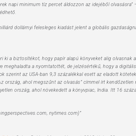
erek napi minimum tíz percet áldozzon az idejéből olvasásra”
édhető.
illiárd dollárnyi felesleges kiadást jelent a globális gazdasá
 ki a biztosítékot, hogy papír alapú könyveket alig olvasnak
 meghaladta a nyomtatottét, de jelzésértékű, hogy a digitális
k szerint az USA-ban 9,3 százalékkal esett az eladott kötet
 ország, ahol megszűnt az olvasás” címmel írt kendőzetlen 
etlen ország, ahol növekedett a könyvpiac, India. Itt 16 száza
hingperspectives.com, nytimes.com)”