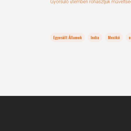
Gyorsuló ütemben rohasztjuk műveltsé
Egyesült Államok
India
Mexikó
o