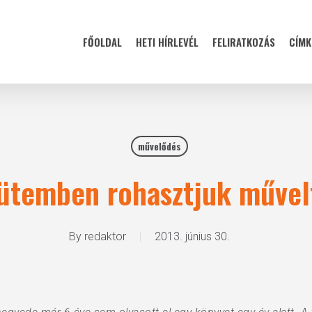
FŐOLDAL
HETI HÍRLEVÉL
FELIRATKOZÁS
CÍMK
művelődés
ütemben rohasztjuk művel
By
redaktor
2013. június 30.