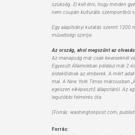
szükség. El kell érni, hogy minden gy
nem csupán kulturális szempontból v
Egy alapítványi kutatás szerint 1200 m
műveltségi szintje.
Az ország, ahol megszűnt az olvasás
Az manapság már csak keveseknél veri
Egyesült Államokban például már 2 éve
érdeklődnek az emberek. A mért adato
mal. A New York Times márciusban „Az
egészen elképesztő állapotáról. Az egy
legutóbbi felmérés óta.
(Forrás: washingtonpost.com, publis
Forrás: