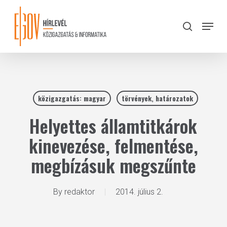
Skip
to
Menu
search
main
Close
content
Menu
közigazgatás: magyar
törvények, határozatok
Helyettes államtitkárok
kinevezése, felmentése,
megbízásuk megszűnte
By
redaktor
2014. július 2.