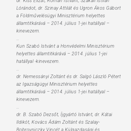
dr. Kiss Elizát, Román Istvánt, Szakáli István
Lórándot, dr. Szinay Attilát és Ugron Ákos Gábort
a Földművelésügyi Minisztérium helyettes
államtitkárává – 2014. július 1-jei hatállyal –
kinevezem.
…
Kun Szabó Istvánt a Honvédelmi Minisztérium
helyettes államtitkárává – 2014. július 1-jei
hatállyal -kinevezem.
…
dr. Nemessányi Zoltánt és dr. Salgó László Pétert
az Igazságügyi Minisztérium helyettes
államtitkárává – 2014. július 1-jei hatállyal –
kinevezem.
…
dr. B. Szabó Dezsőt, Íjgyártó Istvánt, dr. Kátai
Ildikót, Kovács Ádám Zoltánt és Szalay-
Bobrovniczky Vincét a Külgazdasági és