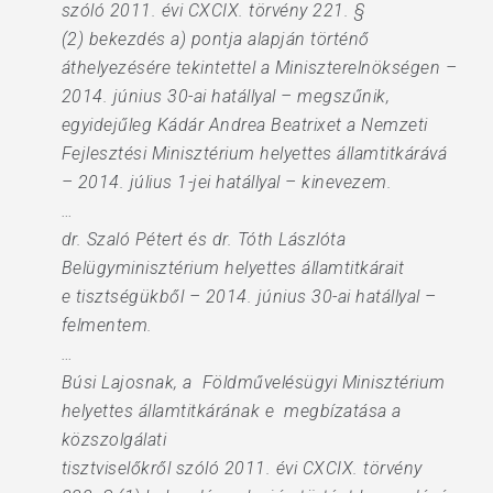
szóló 2011. évi CXCIX. törvény 221. §
(2) bekezdés a) pontja alapján történő
áthelyezésére tekintettel a Miniszterelnökségen –
2014. június 30-ai hatállyal – megszűnik,
egyidejűleg Kádár Andrea Beatrixet a Nemzeti
Fejlesztési Minisztérium helyettes államtitkárává
– 2014. július 1-jei hatállyal – kinevezem.
…
dr. Szaló Pétert és dr. Tóth Lászlóta
Belügyminisztérium helyettes államtitkárait
e tisztségükből – 2014. június 30-ai hatállyal –
felmentem.
…
Búsi Lajosnak, a Földművelésügyi Minisztérium
helyettes államtitkárának e megbízatása a
közszolgálati
tisztviselőkről szóló 2011. évi CXCIX. törvény