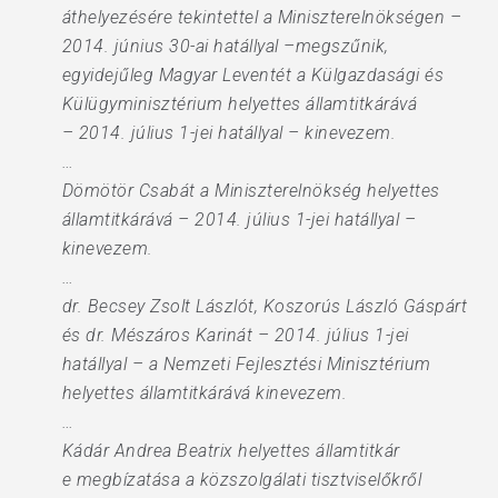
áthelyezésére tekintettel a Miniszterelnökségen –
2014. június 30-ai hatállyal –megszűnik,
egyidejűleg Magyar Leventét a Külgazdasági és
Külügyminisztérium helyettes államtitkárává
– 2014. július 1-jei hatállyal – kinevezem.
…
Dömötör Csabát a Miniszterelnökség helyettes
államtitkárává – 2014. július 1-jei hatállyal –
kinevezem.
…
dr. Becsey Zsolt Lászlót, Koszorús László Gáspárt
és dr. Mészáros Karinát – 2014. július 1-jei
hatállyal – a Nemzeti Fejlesztési Minisztérium
helyettes államtitkárává kinevezem.
…
Kádár Andrea Beatrix helyettes államtitkár
e megbízatása a közszolgálati tisztviselőkről