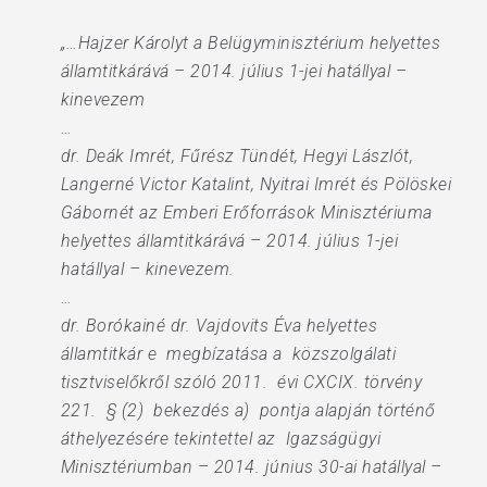
„…Hajzer Károlyt a Belügyminisztérium helyettes
államtitkárává – 2014. július 1-jei hatállyal –
kinevezem
…
dr. Deák Imrét, Fűrész Tündét, Hegyi Lászlót,
Langerné Victor Katalint, Nyitrai Imrét és Pölöskei
Gábornét az Emberi Erőforrások Minisztériuma
helyettes államtitkárává – 2014. július 1-jei
hatállyal – kinevezem.
…
dr. Borókainé dr. Vajdovits Éva helyettes
államtitkár e megbízatása a közszolgálati
tisztviselőkről szóló 2011. évi CXCIX. törvény
221. § (2) bekezdés a) pontja alapján történő
áthelyezésére tekintettel az Igazságügyi
Minisztériumban – 2014. június 30-ai hatállyal –