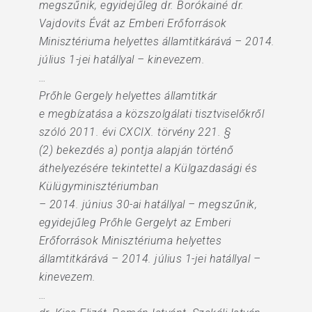
megszűnik, egyidejűleg dr. Borókainé dr.
Vajdovits Évát az Emberi Erőforrások
Minisztériuma helyettes államtitkárává – 2014.
július 1-jei hatállyal – kinevezem.
…
Prőhle Gergely helyettes államtitkár
e megbízatása a közszolgálati tisztviselőkről
szóló 2011. évi CXCIX. törvény 221. §
(2) bekezdés a) pontja alapján történő
áthelyezésére tekintettel a Külgazdasági és
Külügyminisztériumban
– 2014. június 30-ai hatállyal – megszűnik,
egyidejűleg Prőhle Gergelyt az Emberi
Erőforrások Minisztériuma helyettes
államtitkárává – 2014. július 1-jei hatállyal –
kinevezem.
…