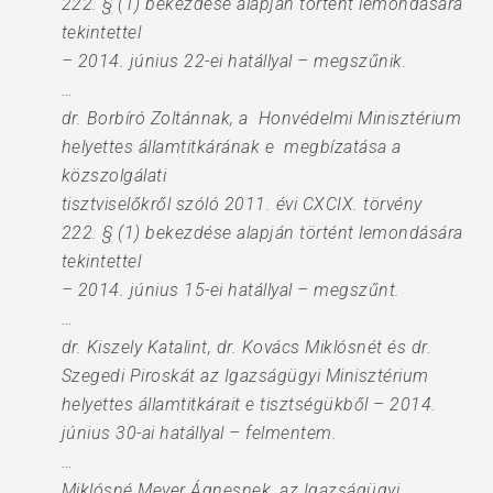
222. § (1) bekezdése alapján történt lemondására
tekintettel
– 2014. június 22-ei hatállyal – megszűnik.
…
dr. Borbíró Zoltánnak, a Honvédelmi Minisztérium
helyettes államtitkárának e megbízatása a
közszolgálati
tisztviselőkről szóló 2011. évi CXCIX. törvény
222. § (1) bekezdése alapján történt lemondására
tekintettel
– 2014. június 15-ei hatállyal – megszűnt.
…
dr. Kiszely Katalint, dr. Kovács Miklósnét és dr.
Szegedi Piroskát az Igazságügyi Minisztérium
helyettes államtitkárait e tisztségükből – 2014.
június 30-ai hatállyal – felmentem.
…
Miklósné Meyer Ágnesnek, az Igazságügyi