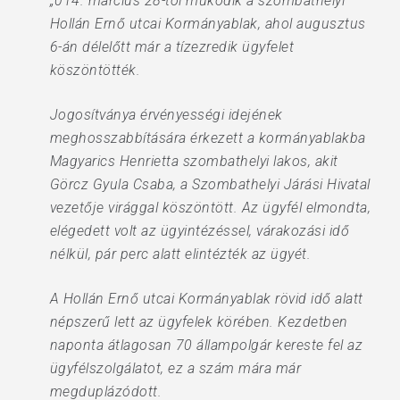
„014. március 28-tól működik a szombathelyi
Hollán Ernő utcai Kormányablak, ahol augusztus
6-án délelőtt már a tízezredik ügyfelet
köszöntötték.
Jogosítványa érvényességi idejének
meghosszabbítására érkezett a kormányablakba
Magyarics Henrietta szombathelyi lakos, akit
Görcz Gyula Csaba, a Szombathelyi Járási Hivatal
vezetője virággal köszöntött. Az ügyfél elmondta,
elégedett volt az ügyintézéssel, várakozási idő
nélkül, pár perc alatt elintézték az ügyét.
A Hollán Ernő utcai Kormányablak rövid idő alatt
népszerű lett az ügyfelek körében. Kezdetben
naponta átlagosan 70 állampolgár kereste fel az
ügyfélszolgálatot, ez a szám mára már
megduplázódott.