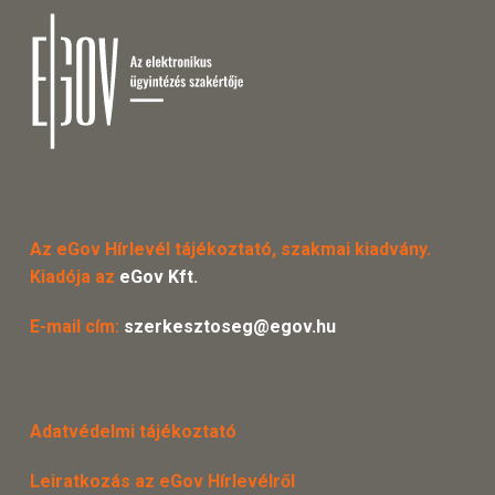
Az eGov Hírlevél tájékoztató, szakmai kiadvány.
Kiadója az
eGov Kft.
E-mail cím:
szerkesztoseg@egov.hu
Adatvédelmi tájékoztató
Leiratkozás az eGov Hírlevélről