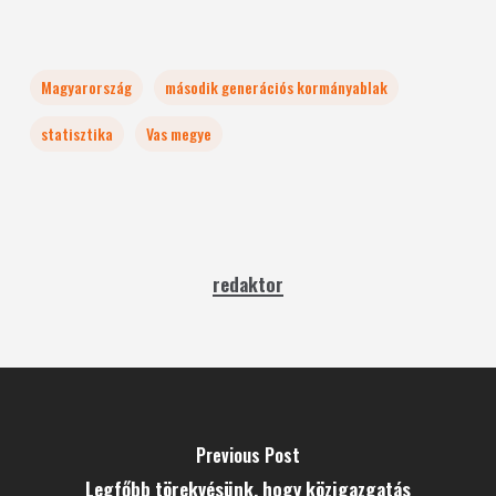
Magyarország
második generációs kormányablak
statisztika
Vas megye
redaktor
Previous Post
Legfőbb törekvésünk, hogy közigazgatás