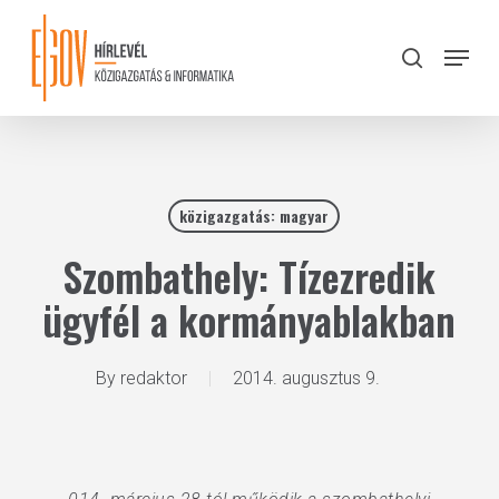
Skip
to
Menu
search
main
Close
content
Menu
közigazgatás: magyar
Szombathely: Tízezredik
ügyfél a kormányablakban
By
redaktor
2014. augusztus 9.