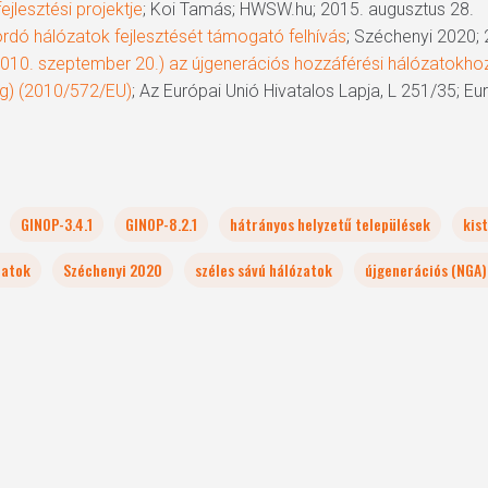
jlesztési projektje
; Koi Tamás; HWSW.hu; 2015. augusztus 28.
rdó hálózatok fejlesztését támogató felhívás
; Széchenyi 2020; 
0. szeptember 20.) az újgenerációs hozzáférési hálózatokhoz
g) (2010/572/EU)
; Az Európai Unió Hivatalos Lapja, L 251/35; E
GINOP-3.4.1
GINOP-8.2.1
hátrányos helyzetű települések
kis
zatok
Széchenyi 2020
széles sávú hálózatok
újgenerációs (NGA)