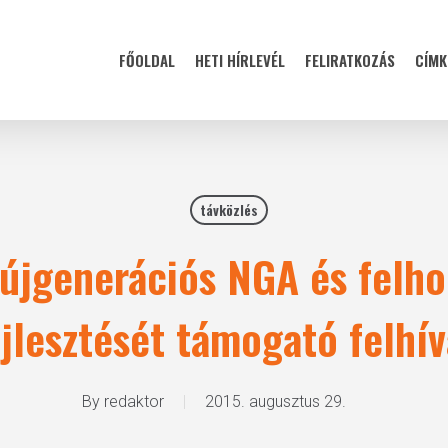
FŐOLDAL
HETI HÍRLEVÉL
FELIRATKOZÁS
CÍMK
távközlés
 újgenerációs NGA és felho
ejlesztését támogató felhív
By
redaktor
2015. augusztus 29.