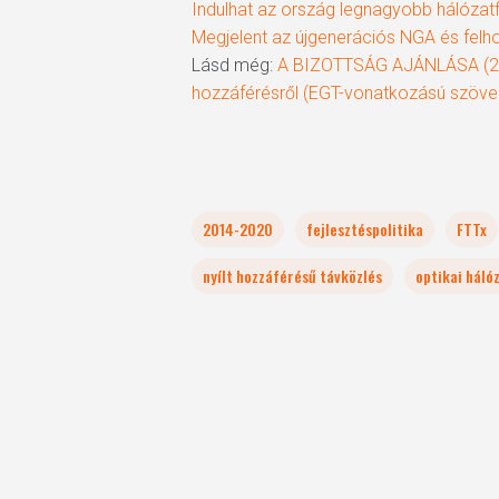
Indulhat az ország legnagyobb hálózatfe
Megjelent az újgenerációs NGA és felho
Lásd még:
A BIZOTTSÁG AJÁNLÁSA (201
hozzáférésről (EGT-vonatkozású szöve
2014-2020
fejlesztéspolitika
FTTx
nyílt hozzáférésű távközlés
optikai háló