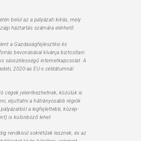
n belül az a pályázati kiírás, mely
szági háztartás számára elérhető
lent a Gazdaságfejlesztési és
forrás bevonásával kívánja biztosítani
ps sávszélességű internetkapcsolat. A
redeti, 2020-as EU-s céldátumnál
ató cégek jelentkezhetnek, közülük is
ni, eljuttatni a hátrányosabb régiók
pályázatból a legfejlettebb, közép-
nt) is különböző lehet.
ig rendkívül sokrétűek lesznek, és az