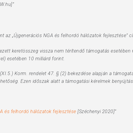
W.hu]”
nt az „Újgenerációs NGA és felhordó hálózatok fejlesztése”
vezett keretösszeg vissza nem térítendő támogatás esetében 6
l) esetében 10 milliárd forint.
(XI.5.) Korm. rendelet 47. § (2) bekezdése alapján a támogatá
ehetőség. Ezen időszak alatt a támogatási kérelmek benyújtá
 és felhordó hálózatok fejlesztése
[Széchenyi 2020]”