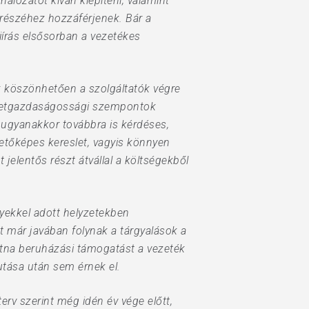
hálózatot kíván kiépíteni, valamint
y részéhez hozzáférjenek. Bár a
iírás elsősorban a vezetékes
k köszönhetően a szolgáltatók végre
méretgazdaságossági szempontok
 ugyanakkor továbbra is kérdéses,
zetőképes kereslet, vagyis könnyen
jelentős részt átvállal a költségekből
lyekkel adott helyzetekben
t már javában folynak a tárgyalások a
tatna beruházási támogatást a vezeték
utása után sem érnek el.
rv szerint még idén év vége előtt,