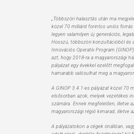
„Többszöri halasztás után ma megjelen
közel 70 milliárd forintos uniós forr
legyen valamilyen új generációs, leg
Hit enter to search or ESC to close
Hosszú, többszöri konzultációból és a
Innovációs Operatív Program (GINOP) ke
azt, hogy 2018-ra a magyarországi há
pályázat egy évekkel ezelőtt megfoga
hamarabb valósulhat meg a magyarorsz
A GINOP 3.4.1-es pályázat közel 70 mil
elsősorban azok, melyek vezetékes infr
számára. Ennek megfelelően, illetve a
magyarországi régió kimarad, illetve
A pályázatokon a cégek önállóan, vagy