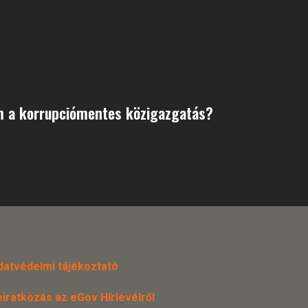
m a korrupciómentes közigazgatás?
datvédelmi tájékoztató
eiratkozás az eGov Hírlevélről