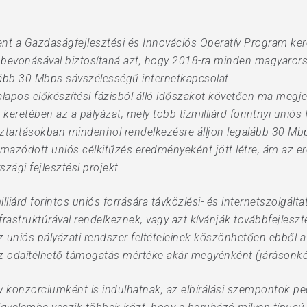
t a Gazdaságfejlesztési és Innovációs Operatív Program kereté
ás bevonásával biztosítaná azt, hogy 2018-ra minden magyaror
alább 30 Mbps sávszélességű internetkapcsolat.
lapos előkészítési fázisból álló időszakot követően ma megje
retében az a pályázat, mely több tízmilliárd forintnyi uniós 
ztartásokban mindenhol rendelkezésre álljon legalább 30 Mb
lmazódott uniós célkitűzés eredményeként jött létre, ám az e
ági fejlesztési projekt.
liárd forintos uniós forrására távközlési- és internetszolgált
astruktúrával rendelkeznek, vagy azt kívánják továbbfejleszte
z uniós pályázati rendszer feltételeinek köszönhetően ebből a 
 az odaítélhető támogatás mértéke akár megyénként (járásonké
 konzorciumként is indulhatnak, az elbírálási szempontok ped