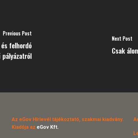
Previous Post
Next Post
 és felhordó
Csak álo
 pályázatról
Az eGov Hírlevél tájékoztató, szakmai kiadvány.
A
Kiadója az
eGov Kft.
L