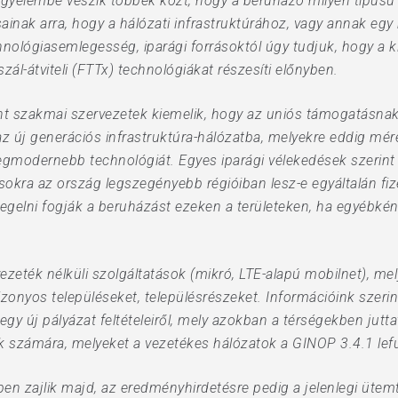
l figyelembe veszik többek közt, hogy a beruházó milyen típusú 
rsainak arra, hogy a hálózati infrastruktúrához, vagy annak eg
chnológiasemlegesség, iparági forrásoktól úgy tudjuk, hogy a k
iszál-átviteli (FTTx) technológiákat részesíti előnyben.
nt szakmai szervezetek kiemelik, hogy az uniós támogatásna
az új generációs infrastruktúra-hálózatba, melyekre eddig 
legmodernebb technológiát. Egyes iparági vélekedések szerint
sokra az ország legszegényebb régióiban lesz-e egyáltalán fi
egelni fogják a beruházást ezeken a területeken, ha egyébként 
vezeték nélküli szolgáltatások (mikró, LTE-alapú mobilnet), me
zonyos településeket, településrészeket. Információink szerin
egy új pályázat feltételeiről, mely azokban a térségekben jut
ók számára, melyeket a vezetékes hálózatok a GINOP 3.4.1 lef
n zajlik majd, az eredményhirdetésre pedig a jelenlegi ütemte