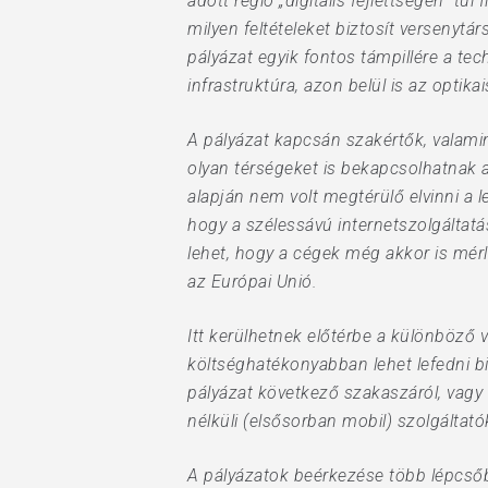
adott régió „digitális fejlettségén” tú
milyen feltételeket biztosít versenytá
pályázat egyik fontos támpillére a te
infrastruktúra, azon belül is az optika
A pályázat kapcsán szakértők, valami
olyan térségeket is bekapcsolhatnak 
alapján nem volt megtérülő elvinni a 
hogy a szélessávú internetszolgáltatá
lehet, hogy a cégek még akkor is mérl
az Európai Unió.
Itt kerülhetnek előtérbe a különböző 
költséghatékonyabban lehet lefedni bi
pályázat következő szakaszáról, vagy 
nélküli (elsősorban mobil) szolgáltat
A pályázatok beérkezése több lépcsőbe