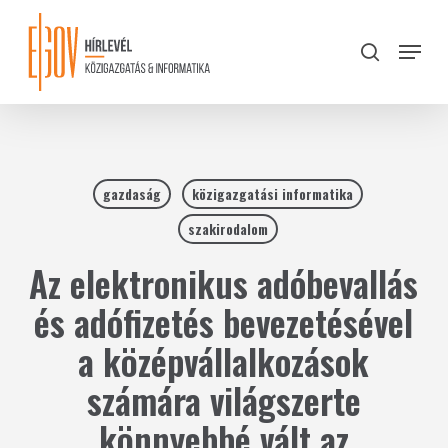
Skip
to
Menu
search
main
Close
content
Menu
gazdaság
közigazgatási informatika
szakirodalom
Az elektronikus adóbevallás
és adófizetés bevezetésével
a középvállalkozások
számára világszerte
könnyebbé vált az