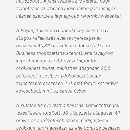
helyeződött. A jelentésből az is kiderül, hogy
továbbra is az alacsony jövedelmű gazdaságok
néznek szembe a legnagyobb reformkihívásokkal.
A Paying Taxes 2016 tanulmány szerint egy
átlagos vállalkozás évente nyereségének
összesen 40,8%-át fizeti be adóban (a Doing
Business módszertana szerint), ami tavalyhoz
képest mindössze 0,1 százalékpontos
csökkenést mutat, miközben átlagosan 25,6
befizetést teljesít, és adókötelezettségei
teljesítésére összesen 261 órát fordít, két órával
kevesebbet, mint az elmúlt évben.
A kutatás tíz éve alatt a bevallási kötelezettségek
teljesítésére fordított idő világszerte átlagosan 61
órával, az adófizetések száma pedig 8,2-del
csökkent, ami nagyrészt az elektronikus bevallási