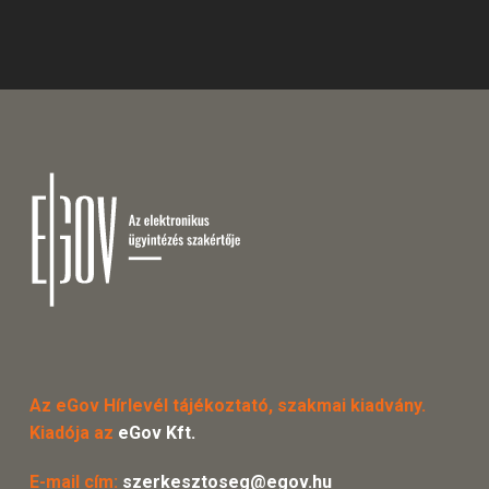
Az eGov Hírlevél tájékoztató, szakmai kiadvány.
Kiadója az
eGov Kft.
E-mail cím:
szerkesztoseg@egov.hu