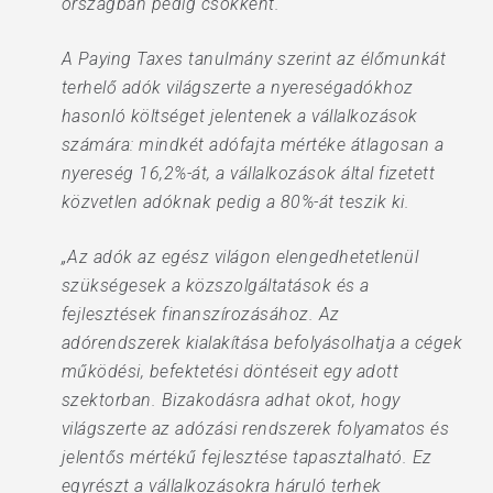
országban pedig csökkent.
A Paying Taxes tanulmány szerint az élőmunkát
terhelő adók világszerte a nyereségadókhoz
hasonló költséget jelentenek a vállalkozások
számára: mindkét adófajta mértéke átlagosan a
nyereség 16,2%-át, a vállalkozások által fizetett
közvetlen adóknak pedig a 80%-át teszik ki.
„Az adók az egész világon elengedhetetlenül
szükségesek a közszolgáltatások és a
fejlesztések finanszírozásához. Az
adórendszerek kialakítása befolyásolhatja a cégek
működési, befektetési döntéseit egy adott
szektorban. Bizakodásra adhat okot, hogy
világszerte az adózási rendszerek folyamatos és
jelentős mértékű fejlesztése tapasztalható. Ez
egyrészt a vállalkozásokra háruló terhek