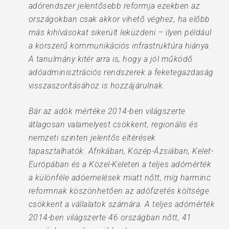
adórendszer jelentősebb reformja ezekben az
országokban csak akkor vihető véghez, ha előbb
más kihívásokat sikerült leküzdeni – ilyen például
a korszerű kommunikációs infrastruktúra hiánya.
A tanulmány kitér arra is, hogy a jól működő
adóadminisztrációs rendszerek a feketegazdaság
visszaszorításához is hozzájárulnak.
Bár az adók mértéke 2014-ben világszerte
átlagosan valamelyest csökkent, regionális és
nemzeti szinten jelentős eltérések
tapasztalhatók. Afrikában, Közép-Ázsiában, Kelet-
Európában és a Közel-Keleten a teljes adómérték
a különféle adóemelések miatt nőtt, míg harminc
reformnak köszönhetően az adófizetés költsége
csökkent a vállalatok számára. A teljes adómérték
2014-ben világszerte 46 országban nőtt, 41