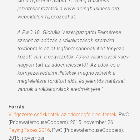
című fejezetén alapul. A Doing Business
jelentéssorozatról a www.doingbusiness.org
weboldalon tájékozódhat.
A PwC 18. Globális Vezérigazgatói Felmérése
szerint az adózás a vállalkozások számára
továbbra is az öt legfontosabbnak ítélt tényező
között van: a cégvezetők 70%-a valamelyest vagy
nagyon tart az adóemelésektől. Az adók és a
környezetvédelmi illetékek megnövelhetik a
megfelelésre fordított időt, és jelentős hatással
vannak a vállalkozások eredményére.”
Forrás:
Világszerte csökkentek az adómegfelelési terhek
; PwC
(PricewaterhouseCoopers); 2015. november 26.
Paying Taxes 2016
; PwC (PricewaterhouseCoopers);
2015. november