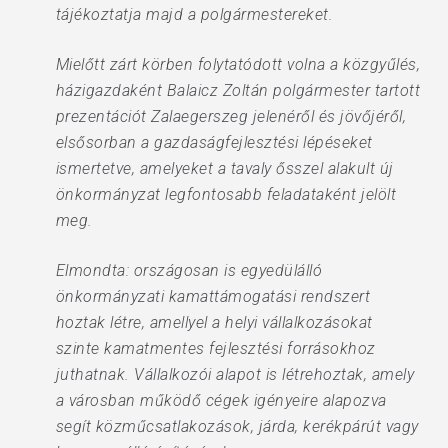
tájékoztatja majd a polgármestereket.
Mielőtt zárt körben folytatódott volna a közgyűlés,
házigazdaként Balaicz Zoltán polgármester tartott
prezentációt Zalaegerszeg jelenéről és jövőjéről,
elsősorban a gazdaságfejlesztési lépéseket
ismertetve, amelyeket a tavaly ősszel alakult új
önkormányzat legfontosabb feladataként jelölt
meg.
Elmondta: országosan is egyedülálló
önkormányzati kamattámogatási rendszert
hoztak létre, amellyel a helyi vállalkozásokat
szinte kamatmentes fejlesztési forrásokhoz
juthatnak. Vállalkozói alapot is létrehoztak, amely
a városban működő cégek igényeire alapozva
segít közműcsatlakozások, járda, kerékpárút vagy