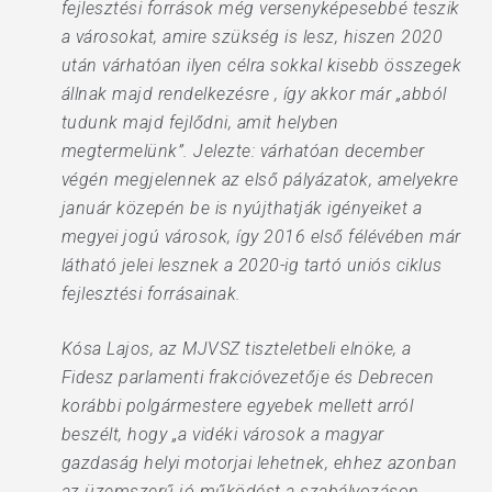
fejlesztési források még versenyképesebbé teszik
a városokat, amire szükség is lesz, hiszen 2020
után várhatóan ilyen célra sokkal kisebb összegek
állnak majd rendelkezésre , így akkor már „abból
tudunk majd fejlődni, amit helyben
megtermelünk”. Jelezte: várhatóan december
végén megjelennek az első pályázatok, amelyekre
január közepén be is nyújthatják igényeiket a
megyei jogú városok, így 2016 első félévében már
látható jelei lesznek a 2020-ig tartó uniós ciklus
fejlesztési forrásainak.
Kósa Lajos, az MJVSZ tiszteletbeli elnöke, a
Fidesz parlamenti frakcióvezetője és Debrecen
korábbi polgármestere egyebek mellett arról
beszélt, hogy „a vidéki városok a magyar
gazdaság helyi motorjai lehetnek, ehhez azonban
az üzemszerű jó működést a szabályozáson