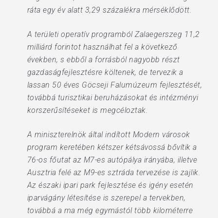
ráta egy év alatt 3,29 százalékra mérséklődött.
A területi operatív programból Zalaegerszeg 11,2
milliárd forintot használhat fel a következő
években, s ebből a forrásból nagyobb részt
gazdaságfejlesztésre költenek, de tervezik a
lassan 50 éves Göcseji Falumúzeum fejlesztését,
továbbá turisztikai beruházásokat és intézményi
korszerűsítéseket is megcéloztak.
A miniszterelnök által indított Modern városok
program keretében kétszer kétsávossá bővítik a
76-os főutat az M7-es autópálya irányába, illetve
Ausztria felé az M9-es sztráda tervezése is zajlik.
Az északi ipari park fejlesztése és igény esetén
iparvágány létesítése is szerepel a tervekben,
továbbá a ma még egymástól több kilométerre