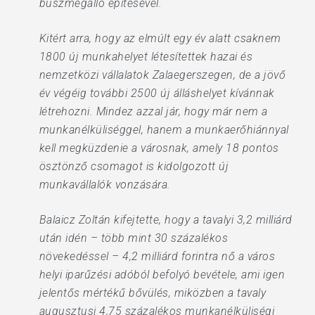
buszmegálló építésével.
Kitért arra, hogy az elmúlt egy év alatt csaknem
1800 új munkahelyet létesítettek hazai és
nemzetközi vállalatok Zalaegerszegen, de a jövő
év végéig további 2500 új álláshelyet kívánnak
létrehozni. Mindez azzal jár, hogy már nem a
munkanélküliséggel, hanem a munkaerőhiánnyal
kell megküzdenie a városnak, amely 18 pontos
ösztönző csomagot is kidolgozott új
munkavállalók vonzására.
Balaicz Zoltán kifejtette, hogy a tavalyi 3,2 milliárd
után idén – több mint 30 százalékos
növekedéssel – 4,2 milliárd forintra nő a város
helyi iparűzési adóból befolyó bevétele, ami igen
jelentős mértékű bővülés, miközben a tavaly
augusztusi 4,75 százalékos munkanélküliségi