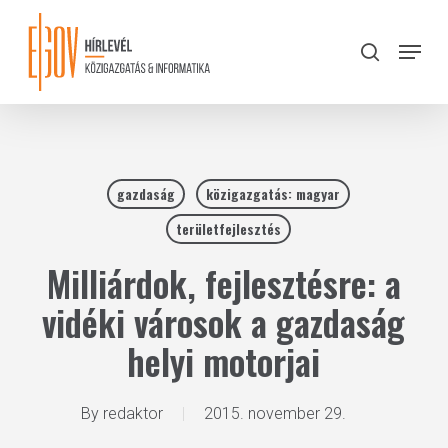
Skip
to
Menu
search
main
Close
content
Menu
gazdaság
közigazgatás: magyar
területfejlesztés
Milliárdok, fejlesztésre: a
vidéki városok a gazdaság
helyi motorjai
By
redaktor
2015. november 29.