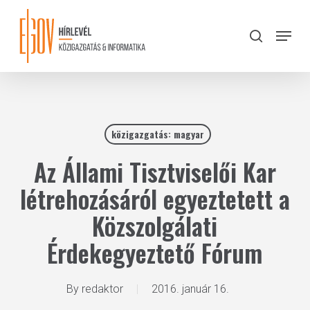
Skip
to
Menu
search
main
Close
content
Menu
közigazgatás: magyar
Az Állami Tisztviselői Kar
létrehozásáról egyeztetett a
Közszolgálati
Érdekegyeztető Fórum
By
redaktor
2016. január 16.