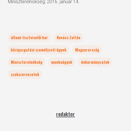
Miniszterelnökség; 2016. január 14.
állami tisztviselői kar
Kovács Zoltán
közigazgatási személyzeti ügyek
Magyarország
Miniszterelnökség
munkaügyek
önkormányzatok
szakszervezetek
redaktor