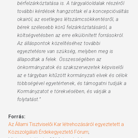
bérfelzárkóztatása is. A tárgyalóoldalak részéről
további kérdések hangzottak el a koncepcióváltás
okairól, az esetleges létszámcsökkentésről, a
bérek szélesebb körű felzárkóztatásáról, a
költségvetésben az erre elkülönített forrásokról.
Az álláspontok közelítéséhez további
egyeztetésre van szükség, melyben meg is
állapodtak a felek. Összességében az
önkormányzatok és szakszervezetek képviselői
az e tárgyban kitűzött kormányzati elvek és célok
többségével egyetértenek, és támogatni tudják a
Kormányzatot e törekvésében, és várják a
folytatást.”
Forrás:
Az Állami Tisztviselői Kar létrehozásáról egyeztetett a
Közszolgálati Érdekegyeztető Fórum
;