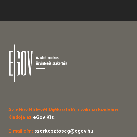
Az eGov Hírlevél tájékoztató, szakmai kiadvány.
Kiadója az
eGov Kft.
E-mail cím:
szerkesztoseg@egov.hu