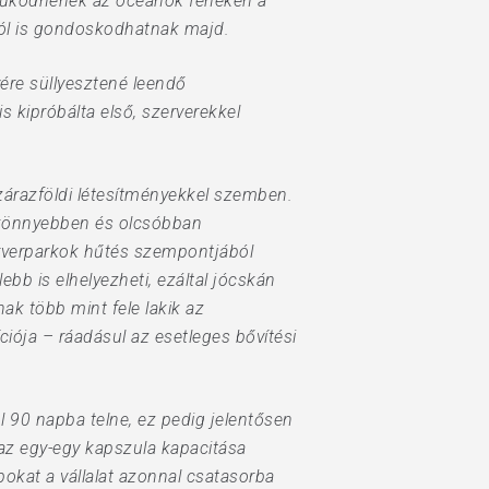
l működnének az óceánok fenekén a
król is gondoskodhatnak majd.
ére süllyesztené leendő
 is kipróbálta első, szerverekkel
zárazföldi létesítményekkel szemben.
gy könnyebben és olcsóbban
erverparkok hűtés szempontjából
bb is elhelyezheti, ezáltal jócskán
ak több mint fele lakik az
iója – ráadásul az esetleges bővítési
l 90 napba telne, ez pedig jelentősen
az egy-egy kapszula kapacitása
kat a vállalat azonnal csatasorba