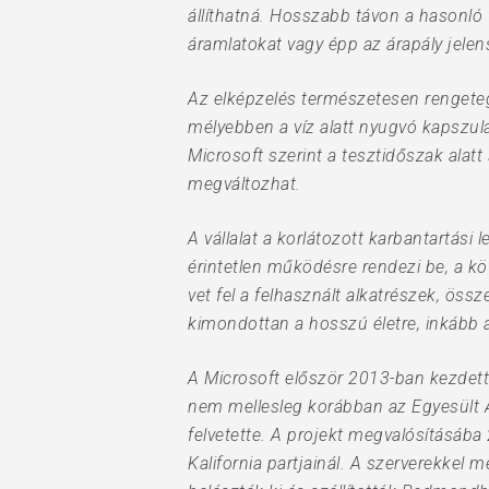
állíthatná. Hosszabb távon a hasonló 
áramlatokat vagy épp az árapály jelen
Az elképzelés természetesen rengeteg 
mélyebben a víz alatt nyugvó kapszulá
Microsoft szerint a tesztidőszak ala
megváltozhat.
A vállalat a korlátozott karbantartási 
érintetlen működésre rendezi be, a k
vet fel a felhasznált alkatrészek, ö
kimondottan a hosszú életre, inkább 
A Microsoft először 2013-ban kezdett 
nem mellesleg korábban az Egyesült Á
felvetette. A projekt megvalósításába 
Kalifornia partjainál. A szerverekkel