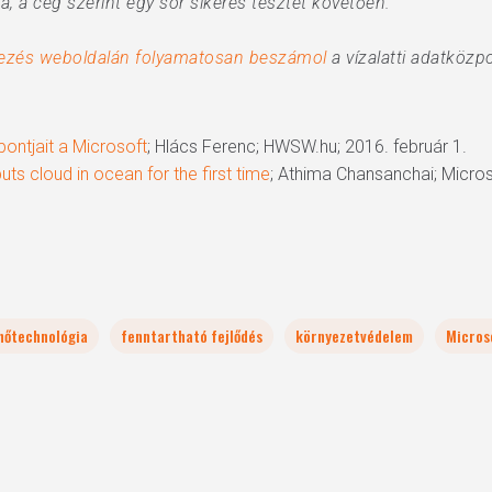
, a cég szerint egy sor sikeres tesztet követően.
zés weboldalán folyamatosan beszámol
a vízalatti adatközp
ontjait a Microsoft
; Hlács Ferenc; HWSW.hu; 2016. február 1.
ts cloud in ocean for the first time
; Athima Chansanchai; Micros
hőtechnológia
fenntartható fejlődés
környezetvédelem
Micros