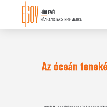
Skip
to
main
content
Az óceán feneké