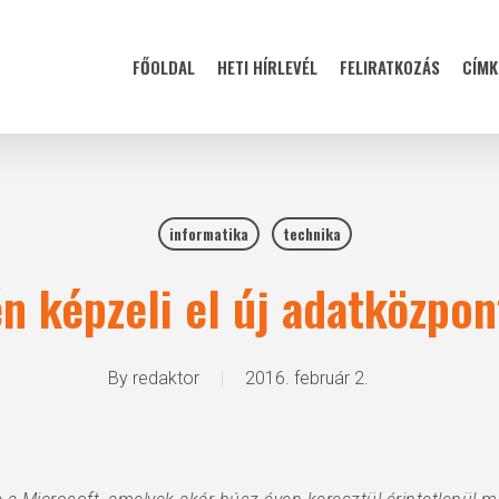
FŐOLDAL
HETI HÍRLEVÉL
FELIRATKOZÁS
CÍMK
informatika
technika
n képzeli el új adatközpont
By
redaktor
2016. február 2.