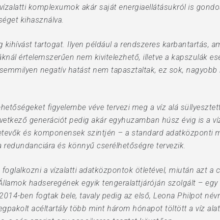
vízalatti komplexumok akár saját energiaellátásukról is gondo
séget kihasználva.
kihívást tartogat. Ilyen például a rendszeres karbantartás, a
knál értelemszerűen nem kivitelezhető, illetve a kapszulák ese
tt semmilyen negatív hatást nem tapasztaltak, ez sok, nagyob
lehetőségeket figyelembe véve tervezi meg a víz alá süllyesztet
övetkező generációt pedig akár egyhuzamban húsz évig is a ví
sszetevők és komponensek szintjén – a standard adatközpont
a redundanciára és könnyű cserélhetőségre tervezik.
foglalkozni a vízalatti adatközpontok ötletével, miután azt a
llamok hadseregének egyik tengeralattjáróján szolgált – egy
2014-ben fogtak bele, tavaly pedig az első, Leona Philpot névre
 megpakolt acéltartály több mint három hónapot töltött a víz 