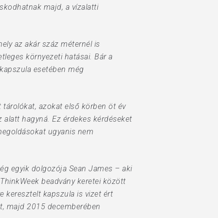
skodhatnak majd, a vízalatti
mely az akár száz méternél is
tleges környezeti hatásai. Bár a
b kapszula esetében még
t tárolókat, azokat első körben öt év
z alatt hagyná. Ez érdekes kérdéseket
i megoldásokat ugyanis nem
 cég egyik dolgozója Sean James – aki
 ThinkWeek beadvány keretei között
 keresztelt kapszula is vizet ért
alatt, majd 2015 decemberében