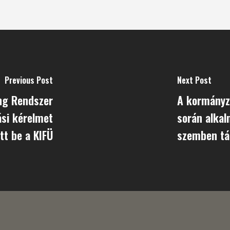
Previous Post
Next Post
ing Rendszer
A kormányz
ási kérelmet
során alka
tt be a KIFÜ
szemben tá