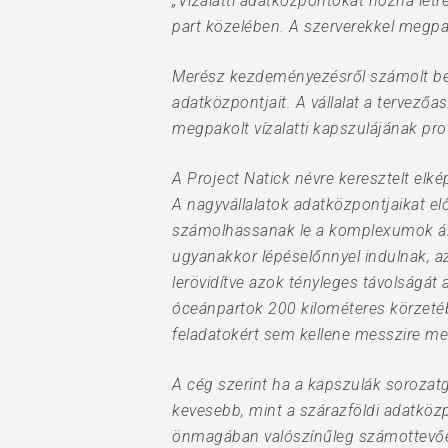
„Vízalatti adatközpontokat hozna lét
part közelében. A szerverekkel megpak
Hit enter to search or ESC to close
Merész kezdeményezésről számolt be a
adatközpontjait. A vállalat a tervezőasz
megpakolt vízalatti kapszulájának pro
A Project Natick névre keresztelt el
A nagyvállalatok adatközpontjaikat el
számolhassanak le a komplexumok álta
ugyanakkor lépéselőnnyel indulnak, az
lerövidítve azok tényleges távolságát 
óceánpartok 200 kilométeres körzetéb
feladatokért sem kellene messzire me
A cég szerint ha a kapszulák sorozatg
kevesebb, mint a szárazföldi adatköz
önmagában valószínűleg számottevően