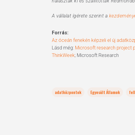
halászták ki és szállították Redmondba
A vállalat ígérete szerint a
kezdeménye
Forrás:
Az óceán fenekén képzeli el új adatközp
Lásd még:
Microsoft research project pu
ThinkWeek
; Microsoft Research
adatközpontok
Egyesült Államok
fel