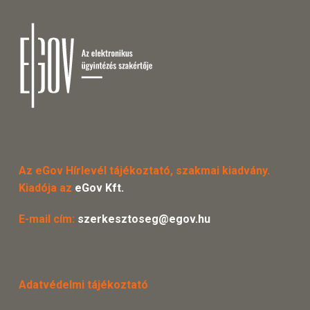
Az eGov Hírlevél tájékoztató, szakmai kiadvány.
Kiadója az
eGov Kft.
E-mail cím:
szerkesztoseg@egov.hu
Adatvédelmi tájékoztató