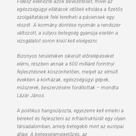
Fidesz ellenezte azok bevezetését, mivel az
egészségügyi ellátások időbeli eltolása a fizetős
szolgáltatások felé terelheti a páciensek egy
részét. A kormány döntése nyomán a rendszer
változott, a súlyos betegség gyanúja esetén a
vizsgálatot soron kívül kell elvégezni.
Bizonyos területeken sikerült előrelépéseket
elérni, részben annak a 600 milliárd forintnyi
fejlesztésnek köszönhetően, melyet az elmúlt
években a kórházak, egészségügyi gépek,
műszerek, beszerzésére fordítottak – mondta
Lázár János.
A politikus hangsúlyozta, egyszerre kell emelni a
béreket és fejleszteni az infrastruktúrát egy olyan
társadalomban, amely betegebb mint az európai
átlag. A betegségmegelőzés, az