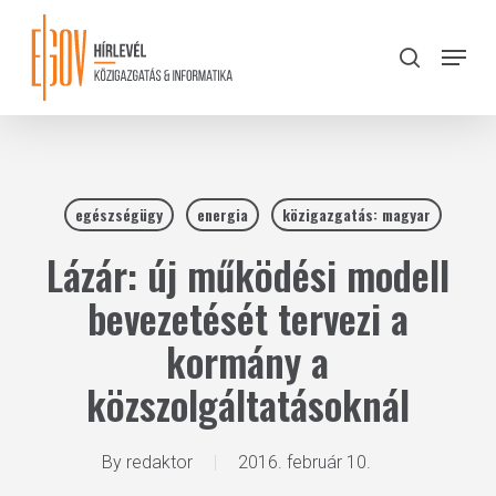
Skip
to
Menu
search
main
Close
content
Menu
egészségügy
energia
közigazgatás: magyar
Lázár: új működési modell
bevezetését tervezi a
kormány a
közszolgáltatásoknál
By
redaktor
2016. február 10.