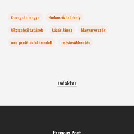
Csongrád megye
Hódmezővásárhely
közszolgáltatások
Lázár János
Magyarország
non-profit üzleti modell
rezsicsökkentés
redaktor
Previous Post