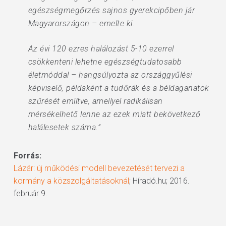
egészségmegőrzés sajnos gyerekcipőben jár
Magyarországon – emelte ki.
Az évi 120 ezres halálozást 5-10 ezerrel
csökkenteni lehetne egészségtudatosabb
életmóddal – hangsúlyozta az országgyűlési
képviselő, példaként a tüdőrák és a béldaganatok
szűrését említve, amellyel radikálisan
mérsékelhető lenne az ezek miatt bekövetkező
halálesetek száma.”
Forrás:
Lázár: új működési modell bevezetését tervezi a
kormány a közszolgáltatásoknál
; Híradó.hu; 2016.
február 9.