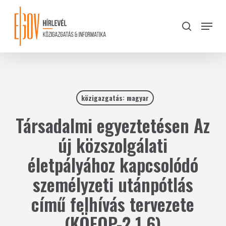
Skip
to
Menu
search
main
Close
content
Menu
közigazgatás: magyar
Társadalmi egyeztetésen Az
új közszolgálati
életpályához kapcsolódó
személyzeti utánpótlás
című felhívás tervezete
(KÖFOP-2.1.6)