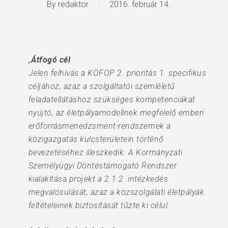
By
redaktor
2016. február 14.
„
Átfogó cél
Jelen felhívás a KÖFOP 2. prioritás 1. specifikus
céljához, azaz a szolgáltatói szemléletű
feladatellátáshoz szükséges kompetenciákat
nyújtó, az életpályamodellnek megfelelő emberi
erőforrásmenedzsment-rendszernek a
közigazgatás kulcsterületein történő
bevezetéséhez illeszkedik. A Kormányzati
Személyügyi Döntéstámogató Rendszer
kialakítása projekt a 2.1.2. intézkedés
megvalósulását, azaz a közszolgálati életpályák
feltételeinek biztosítását tűzte ki célul.