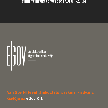
című felhívás tervezete (KÖFOP-2.1.6)
Az eGov Hírlevél tájékoztató, szakmai kiadvány.
Kiadója az
eGov Kft.