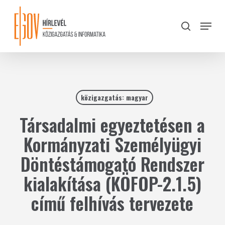
Skip
to
Menu
search
main
Close
content
Menu
közigazgatás: magyar
Társadalmi egyeztetésen a
Kormányzati Személyügyi
Döntéstámogató Rendszer
kialakítása (KÖFOP-2.1.5)
című felhívás tervezete