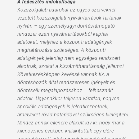
A fejlesztés indokoltsága
Közszolgálati adatokat az egyes szerveknél
vezetett közszolgálati nyilvántartások tartanak
nyilván – egy személyügyi döntéstámogató
rendszer ezen nyilvántartásokból kaphat
adatokat, melyhez a központi adatigények
meghatározása szükséges. A központi
adatigények jelenleg nem egységes rendszert
alkotnak, azokat a kiszámíthatatlanság jellemzi.
Következésképpen kevéssé vannak fix, a
döntéshozók által rendszeresen igényelt és –
döntéseik megalapozásához – felhasznált
adatok. Ugyanakkor teljesen váratlan, nagyon
speciális adatigények is jelentkezhetnek,
amelyeket rövid határidővel szükséges kielégíteni.
Mindez annak ellenére alakult így ki, hogy már a
kilencvenes években kialakítottak egy előre
meghatározott adatigények kielégítését szolgáló