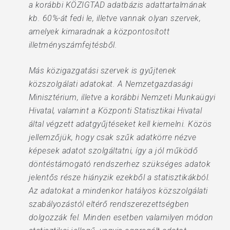
a korábbi KÖZIGTAD adatbázis adattartalmának
kb. 60%-át fedi le, illetve vannak olyan szervek,
amelyek kimaradnak a központosított
illetményszámfejtésből.
Más közigazgatási szervek is gyűjtenek
közszolgálati adatokat. A Nemzetgazdasági
Minisztérium, illetve a korábbi Nemzeti Munkaügyi
Hivatal, valamint a Központi Statisztikai Hivatal
által végzett adatgyűjtéseket kell kiemelni. Közös
jellemzőjük, hogy csak szűk adatkörre nézve
képesek adatot szolgáltatni, így a jól működő
döntéstámogató rendszerhez szükséges adatok
jelentős része hiányzik ezekből a statisztikákból.
Az adatokat a mindenkor hatályos közszolgálati
szabályozástól eltérő rendszerezettségben
dolgozzák fel. Minden esetben valamilyen módon