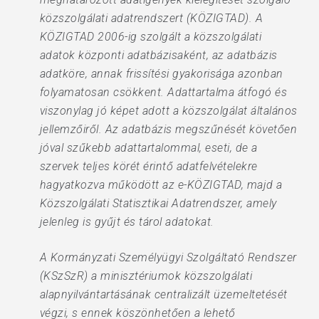
közszolgálati adatrendszert (KÖZIGTAD). A
KÖZIGTAD 2006-ig szolgált a közszolgálati
adatok központi adatbázisaként, az adatbázis
adatköre, annak frissítési gyakorisága azonban
folyamatosan csökkent. Adattartalma átfogó és
viszonylag jó képet adott a közszolgálat általános
jellemzőiről. Az adatbázis megszűnését követően
jóval szűkebb adattartalommal, eseti, de a
szervek teljes körét érintő adatfelvételekre
hagyatkozva működött az e-KÖZIGTAD, majd a
Közszolgálati Statisztikai Adatrendszer, amely
jelenleg is gyűjt és tárol adatokat.
A Kormányzati Személyügyi Szolgáltató Rendszer
(KSzSzR) a minisztériumok közszolgálati
alapnyilvántartásának centralizált üzemeltetését
végzi, s ennek köszönhetően a lehető