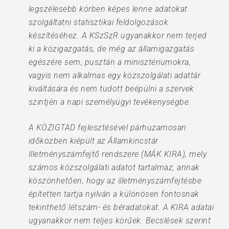
legszélesebb körben képes lenne adatokat
szolgáltatni statisztikai feldolgozások
készítéséhez. A KSzSzR ugyanakkor nem terjed
ki a közigazgatás, de még az államigazgatás
egészére sem, pusztán a minisztériumokra,
vagyis nem alkalmas egy közszolgálati adattár
kiváltására és nem tudott beépülni a szervek
szintjén a napi személyügyi tevékenységbe.
A KÖZIGTAD fejlesztésével párhuzamosan
időközben kiépült az Államkincstár
Illetményszámfejtő rendszere (MÁK KIRA), mely
számos közszolgálati adatot tartalmaz, annak
köszönhetően, hogy az illetményszámfejtésbe
építetten tartja nyilván a különösen fontosnak
tekinthető létszám- és béradatokat. A KIRA adatai
ugyanakkor nem teljes körűek. Becslések szerint