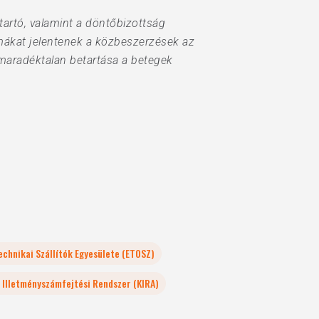
artó, valamint a döntőbizottság
mákat jelentenek a közbeszerzések az
 maradéktalan betartása a betegek
chnikai Szállítók Egyesülete (ETOSZ)
 Illetményszámfejtési Rendszer (KIRA)