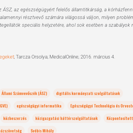
SZ, az egészségügyért felelős államtitkárság, a kórházfennt
alamennyi résztvevő számára világossá váljon, milyen problé
tegellátók speciális helyzetére, ahol sok esetben a szabályok
tegeket
; Tarcza Orsolya; MedicalOnline; 2016. március 4.
Állami Számvevőszék (ÁSZ)
digitális kormányzati szolgáltatások
EGVE)
egészségügyi informatika
Egészségügyi Technológia és Orvoste
közbeszerzés
közigazgatási háttérszolgáltatások
Központosított
házszövetség
Svébis Mihály