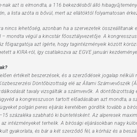
nak azt is elmondta, a 116 bekezdésből álló hibagyűjtemén
én, a lista azóta is bővül, mert az ellátóktól folyamatosan érk
ra nincs lehetőség, azonban ha a szervezetek összeállítanak 
l – mondta végül a kincstár főosztályvezetője. A kongresszus 
főigazgatója azt ígérte, hogy tagintézményeik között körözte
etett a KIRA-ról, így csatlakozva az EGVE januári kezdemény
zak?
lően értékelt beszerzések, és a szerződések jogalap nélkül
e Közbeszerzési Döntőbizottság elé az Állami Számvevőszék (
lkodását tavaly vizsgálták a számvevők. A döntőbizottság edd
 ügyvéd a kongresszuson tartott előadásában azt mondta, a s
gyeket polgári peres eljárás keretében gördítik tovább a bíró
15 százaléka szabható ki büntetésként. Az alperesek maxim
s az intézményeket terhelik. A bírósági eljárásokban nagy kü
ult gyakorlata, és bár a két szerződő fél, a kórház és a beszáll