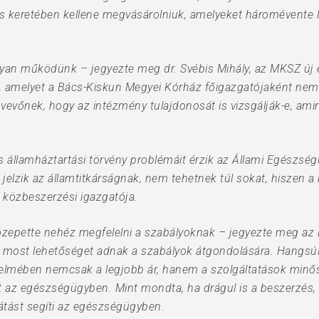
s keretében kellene megvásárolniuk, amelyeket háromévente le
yan működünk – jegyezte meg dr. Svébis Mihály, az MKSZ új el
, amelyet a Bács-Kiskun Megyei Kórház főigazgatójaként nem
mvevőnek, hogy az intézmény tulajdonosát is vizsgálják-e, amir
s államháztartási törvény problémáit érzik az Állami Egészsé
 jelzik az államtitkárságnak, nem tehetnek túl sokat, hiszen 
 közbeszerzési igazgatója.
özepette nehéz megfelelni a szabályoknak – jegyezte meg az E
k most lehetőséget adnak a szabályok átgondolására. Hangsúly
elmében nemcsak a legjobb ár, hanem a szolgáltatások minősé
őtt az egészségügyben. Mint mondta, ha drágul is a beszerzés
látást segíti az egészségügyben.