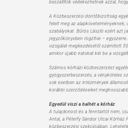
beszállítók védekezhetnek azzal, hogy
A Közbeszerzési döntőbizottság egyéb
felelt meg az alapkövetelményeknek,
szabályokat. Bűrös László ezért azt
jegyzőkönyvben rögzítve – egyszerre
vizsgálat megkezdésétől számított 30,
amikor újabb iratokat kér be a vizsgál
Számos kórházi közbeszerzést egyébké
gyógyszerbeszerzés, a vényköteles sze
sok esetben az intézmények államosítá
korábbi szerződéseiket meghosszabbí
Egyedül viszi a balhét a kórház
A tulajdonost és a fenntartót nem, c
Antal, a Péterfy Sándor Utcai Kórház
közbeszerzési szekciójában. Lehetetl