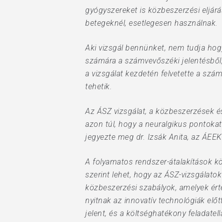
gyógyszereket is közbeszerzési eljárá
betegeknél, esetlegesen használnak.
Aki vizsgál bennünket, nem tudja hog
számára a számvevőszéki jelentésből
a vizsgálat kezdetén felvetette a szá
tehetik.
Az ÁSZ vizsgálat, a közbeszerzések é
azon túl, hogy a neuralgikus pontokat
jegyezte meg dr. Izsák Anita, az ÁEEK
A folyamatos rendszer-átalakítások k
szerint lehet, hogy az ÁSZ-vizsgálato
közbeszerzési szabályok, amelyek ért
nyitnak az innovatív technológiák el
jelent, és a költséghatékony feladatel