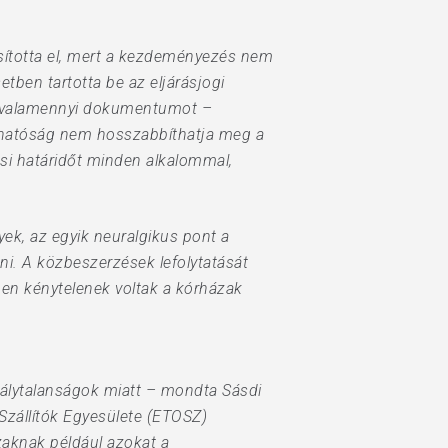
asította el, mert a kezdeményezés nem
ben tartotta be az eljárásjogi
k, valamennyi dokumentumot –
ó hatóság nem hosszabbíthatja meg a
ési határidőt minden alkalommal,
ek, az egyik neuralgikus pont a
ni. A közbeszerzések lefolytatását
ben kénytelenek voltak a kórházak
bálytalanságok miatt – mondta Sásdi
Szállítók Egyesülete (ETOSZ)
zaknak például azokat a