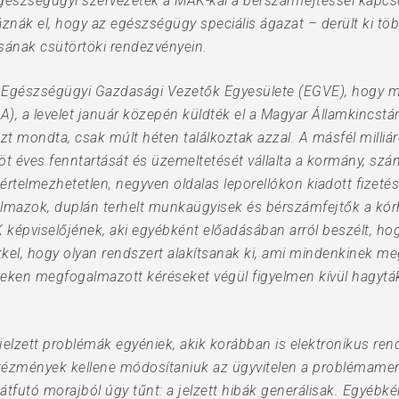
észségügyi szervezetek a MÁK-kal a bérszámfejtéssel kapcs
nák el, hogy az egészségügy speciális ágazat – derült ki tö
ának csütörtöki rendezvényein.
 Egészségügyi Gazdasági Vezetők Egyesülete (EGVE), hogy m
A), a levelet január közepén küldték el a Magyar Államkincstá
zt mondta, csak múlt héten találkoztak azzal. A másfél milliá
k öt éves fenntartását és üzemeltetését vállalta a kormány, 
értelmezhetetlen, negyven oldalas leporellókon kiadott fizeté
almazok, duplán terhelt munkaügyisek és bérszámfejtők a kó
 képviselőjének, aki egyébként előadásában arról beszélt, ho
kel, hogy olyan rendszert alakítsanak ki, ami mindenkinek m
eken megfogalmazott kéréseket végül figyelmen kívül hagyták
jelzett problémák egyéniek, akik korábban is elektronikus r
 intézmények kellene módosítaniuk az ügyvitelen a problémame
tfutó morajból úgy tűnt: a jelzett hibák generálisak. Egyébké