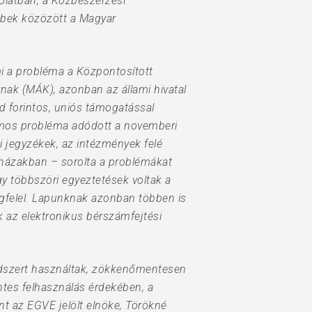
olatban, a Közbeszerzési
bbek közözött a Magyar
i a probléma a Központosított
rnak (MÁK), azonban az állami hivatal
rd forintos, uniós támogatással
számos probléma adódott a novemberi
si jegyzékek, az intézmények felé
rházakban – sorolta a problémákat
gy többszöri egyeztetések voltak a
egfelel. Lapunknak azonban többen is
 az elektronikus bérszámfejtési
endszert használtak, zökkenőmentesen
ntes felhasználás érdekében, a
nt az EGVE jelölt elnöke, Törökné