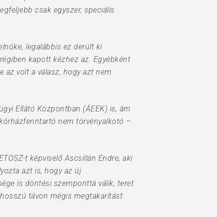
gfeljebb csak egyszer, speciális
nöke, legalábbis ez derült ki
régiben kapott kézhez az. Egyébként
e az volt a válasz, hogy azt nem
gügyi Ellátó Központban (ÁEEK) is, ám
a kórházfenntartó nem törvényalkotó –
TOSZ-t képviselő Ascsillán Endre, aki
ozta azt is, hogy az új
ge is döntési szemponttá válik, teret
, hosszú távon mégis megtakarítást