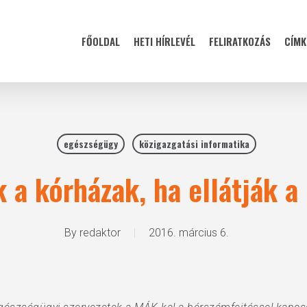
FŐOLDAL
HETI HÍRLEVÉL
FELIRATKOZÁS
CÍMK
egészségügy
közigazgatási informatika
k a kórházak, ha ellátják a
By
redaktor
2016. március 6.