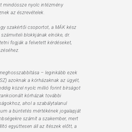
yt mindössze nyolc intézmény
eznek az észrevételek.
egy szakértői csoportot, a MÁK kész
számviteli blokkjának elnöke, dr.
tni fogják a felvetett kérdéseket,
ezéséhez.
i meghosszabbítása – leginkább ezek
ÁSZ) azoknak a kórházaknak az ügyét,
ig közel nyolc millió forint bírságot
zankcionált kórházak további
ságokhoz, ahol a szabálytalanul
um a büntetés mértékének jogalapját
lönbségekre számít a szakember, mert
ító együttesen áll az ítészek előtt, a