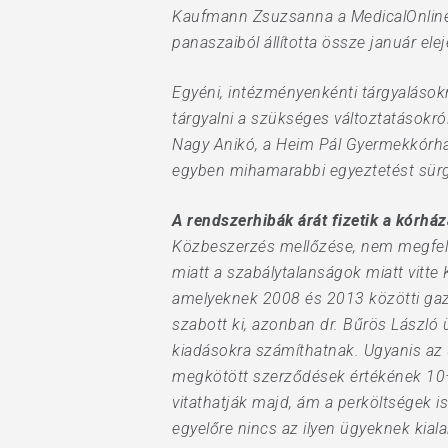
Kaufmann Zsuzsanna a MedicalOnline-
panaszaiból állította össze január elej
Egyéni, intézményenkénti tárgyalások
tárgyalni a szükséges változtatásokró
Nagy Anikó, a Heim Pál Gyermekkórház 
egyben mihamarabbi egyeztetést sürg
A rendszerhibák árát fizetik a kórhá
Közbeszerzés mellőzése, nem megfele
miatt a szabálytalanságok miatt vitt
amelyeknek 2008 és 2013 közötti gazdá
szabott ki, azonban dr. Bűrös László
kiadásokra számíthatnak. Ugyanis az ü
megkötött szerződések értékének 10–
vitathatják majd, ám a perköltségek i
egyelőre nincs az ilyen ügyeknek kialak