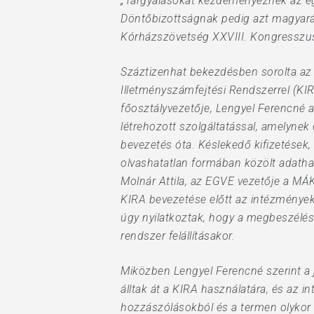
„Tárgyalásokat kezdeményeznek az eg
Döntőbizottságnak pedig azt magyaráz
Kórházszövetség XXVIII. Kongresszus
Száztizenhat bekezdésben sorolta az
Illetményszámfejtési Rendszerrel (KIR
főosztályvezetője, Lengyel Ferencné a
létrehozott szolgáltatással, amelyne
bevezetés óta. Késlekedő kifizetések, 
olvashatatlan formában közölt adath
Hit enter to search or ESC to close
Molnár Attila, az EGVE vezetője a MÁK
KIRA bevezetése előtt az intézmények
úgy nyilatkoztak, hogy a megbeszélés
rendszer felállításakor.
Miközben Lengyel Ferencné szerint a 
álltak át a KIRA használatára, és az
hozzászólásokból és a termen olykor á