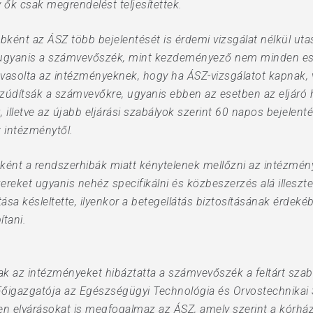
 ők csak megrendelést teljesítettek.
ként az ÁSZ több bejelentését is érdemi vizsgálat nélkül ut
 ugyanis a számvevőszék, mint kezdeményező nem minden eset
 javasolta az intézményeknek, hogy ha ÁSZ-vizsgálatot kapna
 zúdítsák a számvevőkre, ugyanis ebben az esetben az eljár
 illetve az újabb eljárási szabályok szerint 60 napos bejelent
t intézménytől.
nt a rendszerhibák miatt kénytelenek mellőzni az intézmény
reket ugyanis nehéz specifikálni és közbeszerzés alá illeszte
sa késleltette, ilyenkor a betegellátás biztosításának érdeké
tani.
sak az intézményeket hibáztatta a számvevőszék a feltárt sza
 Főigazgatója az Egészségügyi Technológia és Orvostechnikai 
en elvárásokat is megfogalmaz az ÁSZ, amely szerint a kórhá