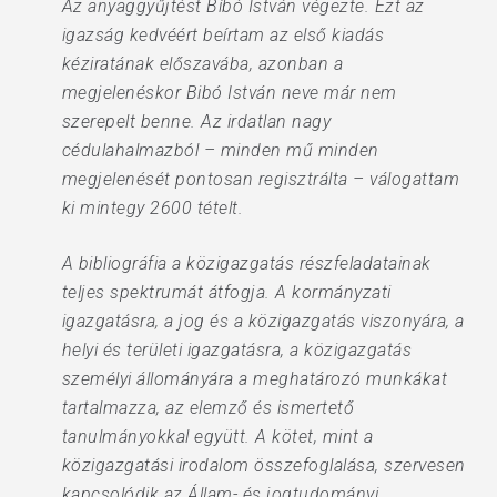
Az anyaggyűjtést Bíbó István végezte. Ezt az
igazság kedvéért beírtam az első kiadás
kéziratának előszavába, azonban a
megjelenéskor Bibó István neve már nem
szerepelt benne. Az irdatlan nagy
cédulahalmazból – minden mű minden
megjelenését pontosan regisztrálta – válogattam
ki mintegy 2600 tételt.
A bibliográfia a közigazgatás részfeladatainak
teljes spektrumát átfogja. A kormányzati
igazgatásra, a jog és a közigazgatás viszonyára, a
helyi és területi igazgatásra, a közigazgatás
személyi állományára a meghatározó munkákat
tartalmazza, az elemző és ismertető
tanulmányokkal együtt. A kötet, mint a
közigazgatási irodalom összefoglalása, szervesen
kapcsolódik az Állam- és jogtudományi