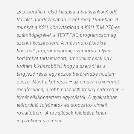
„Bibliográfiám első kiadása a Statisztikai Kiadó
Vállalat gondozásában jelent meg 1983-ban. A
munkát a KSH Könyvtárában a KSH IBM 370-es
számítógépével, a TEXT-PAC programcsomag
szerint készítettem. A más munkálatokra
használt programcsomag számomra olyan
korlátokat tartalmazott, amelyeket csak úgy
tudtam kiküszöbölni, hogy a szerzői és a
tárgyszó részt egy közös betűrendbe hoztam
össze. Most a két részt – az eredeti terveimnek
megfelelően, a jobb használhatóság érdekében –
ismét elkülönítettem egymástól. A gyakrabban
előforduló folyóiratok és sorozatok címeit
rövidítettem. A rövidítések feloldása külön
jegyzékben szerepel.