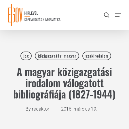
Skip
to
Menu
search
main
Close
content
Menu
jog
közigazgatás: magyar
szakirodalom
A magyar közigazgatási
irodalom válogatott
bibliográfiája (1827-1944)
By
redaktor
2016. március 19.