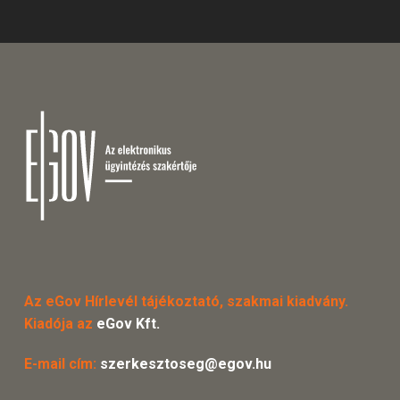
Az eGov Hírlevél tájékoztató, szakmai kiadvány.
Kiadója az
eGov Kft.
E-mail cím:
szerkesztoseg@egov.hu