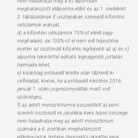
nem haladhatja meg a b) alpontban
meghatározott időpontra előírt és az 1. melléklet
2. táblázatának E oszlopában szereplő kifizetési
célszámok arányát,
d) a kifizetési célszámok 75%-ot elérő vagy
meghaladó, de 100%-ot el nem érő teljesítése
esetén az ösztönző kifizetés legfeljebb az a) és c)
alpontra tekintettel adható legnagyobb juttatás
harmada lehet,
e) kizárólag próbaidő letelte után tűzhető ki
célfeladat, kivéve, ha a próbaidő kikötése 2016.
január 1. utáni jogviszonyváltás miatt volt
szükséges,
f) az adott minisztériumra összesített a) pont
szerinti ösztönző és járulékai éves teljes összege
nem haladhatja meg az adott minisztérium
számára a 6. pontban meghatározott
előirányzatok terhére támogatói okirattal vagy