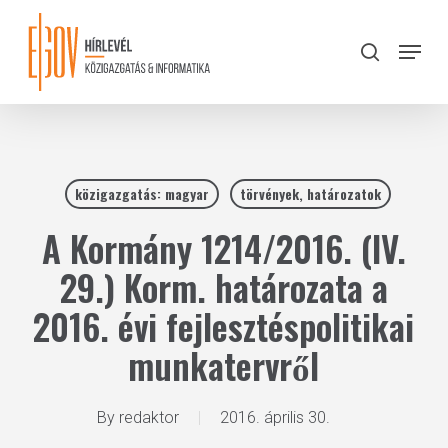
Skip
to
Menu
search
main
Close
content
Menu
közigazgatás: magyar
törvények, határozatok
A Kormány 1214/2016. (IV.
29.) Korm. határozata a
2016. évi fejlesztéspolitikai
munkatervről
By
redaktor
2016. április 30.