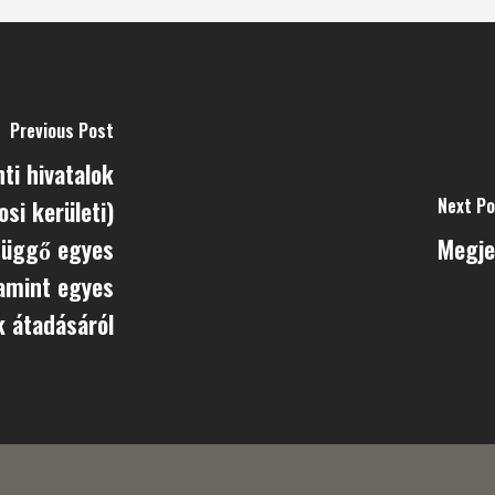
Previous Post
onti hivatalok
Next P
rosi kerületi)
függő egyes
Megje
valamint egyes
átadásáról