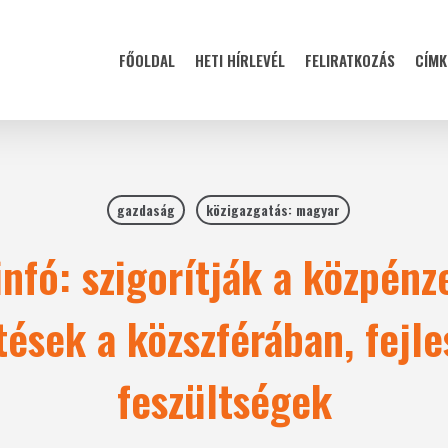
FŐOLDAL
HETI HÍRLEVÉL
FELIRATKOZÁS
CÍMK
gazdaság
közigazgatás: magyar
nfó: szigorítják a közpénze
ések a közszférában, fejle
feszültségek