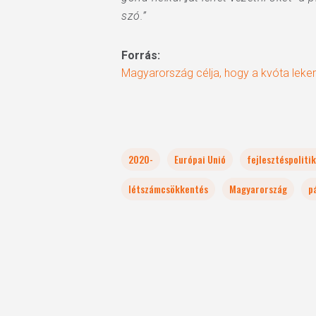
szó.”
Forrás:
Magyarország célja, hogy a kvóta lekerü
2020-
Európai Unió
fejlesztéspoliti
létszámcsökkentés
Magyarország
p