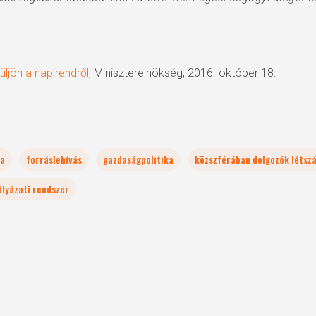
ljön a napirendről
; Miniszterelnökség; 2016. október 18.
ka
forráslehívás
gazdaságpolitika
közszférában dolgozók létsz
ályázati rendszer