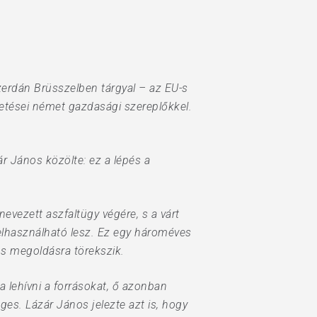
zerdán Brüsszelben tárgyal – az EU-s
etései német gazdasági szereplőkkel.
r János közölte: ez a lépés a
evezett aszfaltügy végére, s a várt
 felhasználható lesz. Ez egy hároméves
os megoldásra törekszik.
a lehívni a forrásokat, ő azonban
es. Lázár János jelezte azt is, hogy