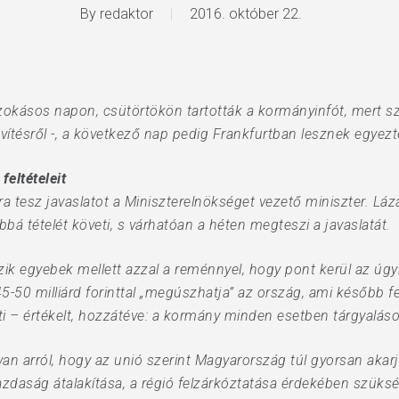
By
redaktor
2016. október 22.
zokásos napon, csütörtökön tartották a kormányinfót, mert s
ítésről -, a következő nap pedig Frankfurtban lesznek egyezt
feltételeit
a tesz javaslatot a Miniszterelnökséget vezető miniszter. Lázá
bbá tételét követi, s várhatóan a héten megteszi a javaslatát.
ik egyebek mellett azzal a reménnyel, hogy pont kerül az úgyn
 45-50 milliárd forinttal „megúszhatja” az ország, ami később
ti – értékelt, hozzátéve: a kormány minden esetben tárgyalás
 van arról, hogy az unió szerint Magyarország túl gyorsan akarj
zdaság átalakítása, a régió felzárkóztatása érdekében szükség