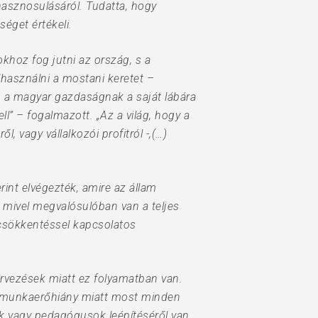
asznosulásáról. Tudatta, hogy
éget értékeli.
khoz fog jutni az ország, s a
lhasználni a mostani keretet –
b a magyar gazdaságnak a saját lábára
ll” – fogalmazott. „Az a világ, hogy a
, vagy vállalkozói profitról -,(…)
int elvégezték, amire az állam
mivel megvalósulóban van a teljes
kcsökkentéssel kapcsolatos
zervezések miatt ez folyamatban van.
 a munkaerőhiány miatt most minden
ók vagy pedagógusok leépítéséről van