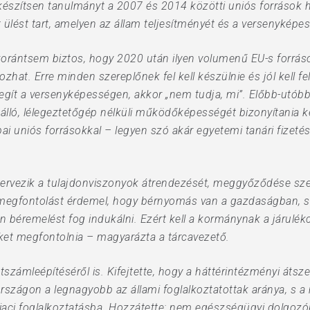
észítsen tanulmányt a 2007 és 2014 közötti uniós források h
ülést tart, amelyen az állam teljesítményét és a versenyképess
: korántsem biztos, hogy 2020 után ilyen volumenű EU-s forráso
hat. Erre minden szereplőnek fel kell készülnie és jól kell fe
 segít a versenyképességen, akkor „nem tudja, mi”. Előbb-utób
 önálló, lélegeztetőgép nélküli működőképességét bizonyítania ke
 uniós forrásokkal – legyen szó akár egyetemi tanári fizetésről
ervezik a tulajdonviszonyok átrendezését, meggyőződése szer
 megfontolást érdemel, hogy bérnyomás van a gazdaságban, s 
n béremelést fog indukálni. Ezért kell a kormánynak a járulé
ket megfontolnia – magyarázta a tárcavezető.
tszámleépítéséről is. Kifejtette, hogy a háttérintézményi áts
rszágon a legnagyobb az állami foglalkoztatottak aránya, s
 piaci foglalkoztatásba. Hozzátette: nem egészségügyi dolgoz