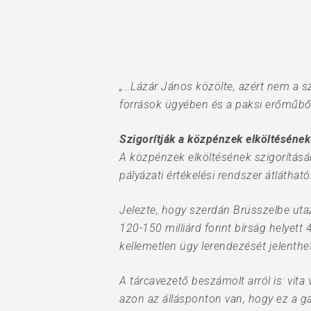
Hit enter to search or ESC to close
„…Lázár János közölte, azért nem a s
források ügyében és a paksi erőműbőv
Szigorítják a közpénzek elköltésének 
A közpénzek elköltésének szigorításár
pályázati értékelési rendszer átlátható
Jelezte, hogy szerdán Brüsszelbe utaz
120-150 milliárd forint bírság helyett
kellemetlen ügy lerendezését jelenthe
A tárcavezető beszámolt arról is: vita
azon az állásponton van, hogy ez a ga