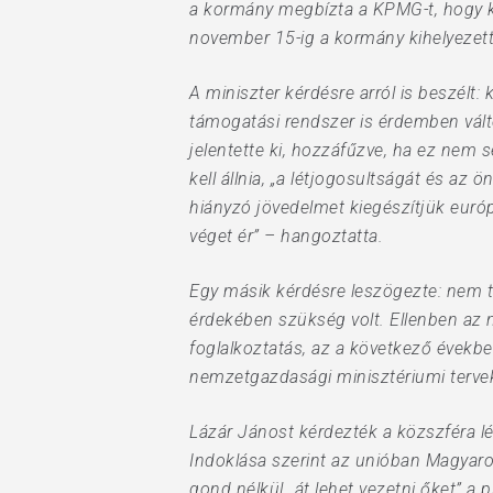
a kormány megbízta a KPMG-t, hogy k
november 15-ig a kormány kihelyezett 
A miniszter kérdésre arról is beszélt
támogatási rendszer is érdemben változ
jelentette ki, hozzáfűzve, ha ez nem
kell állnia, „a létjogosultságát és az
hiányzó jövedelmet kiegészítjük európai
véget ér” – hangoztatta.
Egy másik kérdésre leszögezte: nem t
érdekében szükség volt. Ellenben az
foglalkoztatás, az a következő évekbe
nemzetgazdasági minisztériumi terve
Lázár Jánost kérdezték a közszféra lé
Indoklása szerint az unióban Magyaro
gond nélkül „át lehet vezetni őket” a