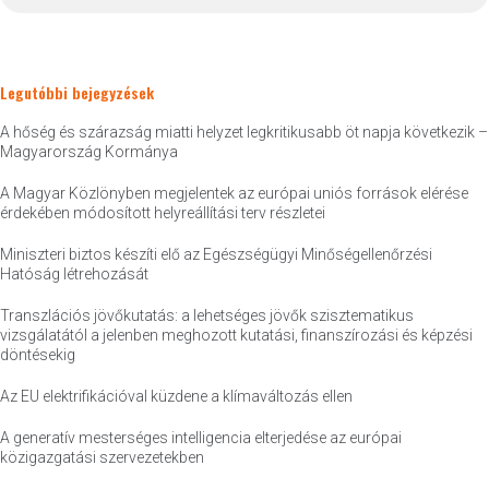
Legutóbbi bejegyzések
A hőség és szárazság miatti helyzet legkritikusabb öt napja következik –
Magyarország Kormánya
A Magyar Közlönyben megjelentek az európai uniós források elérése
érdekében módosított helyreállítási terv részletei
Miniszteri biztos készíti elő az Egészségügyi Minőségellenőrzési
Hatóság létrehozását
Transzlációs jövőkutatás: a lehetséges jövők szisztematikus
vizsgálatától a jelenben meghozott kutatási, finanszírozási és képzési
döntésekig
Az EU elektrifikációval küzdene a klímaváltozás ellen
A generatív mesterséges intelligencia elterjedése az európai
közigazgatási szervezetekben