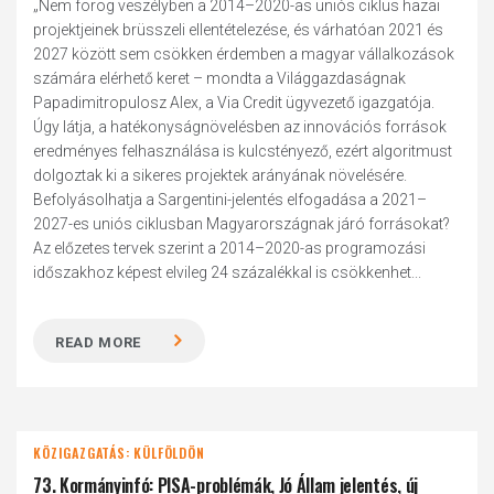
„Nem forog veszélyben a 2014–2020-as uniós ciklus hazai
projektjeinek brüsszeli ellentételezése, és várhatóan 2021 és
2027 között sem csökken érdemben a magyar vállalkozások
számára elérhető keret – mondta a Világgazdaságnak
Papadimitropulosz Alex, a Via Credit ügyvezető igazgatója.
Úgy látja, a hatékonyságnövelésben az innovációs források
eredményes felhasználása is kulcstényező, ezért algoritmust
dolgoztak ki a sikeres projektek arányának növelésére.
Befolyásolhatja a Sargentini-jelentés elfogadása a 2021–
2027-es uniós ciklusban Magyarországnak járó forrásokat?
Az előzetes tervek szerint a 2014–2020-as programozási
időszakhoz képest elvileg 24 százalékkal is csökkenhet...
READ MORE
KÖZIGAZGATÁS: KÜLFÖLDÖN
73. Kormányinfó: PISA-problémák, Jó Állam jelentés, új