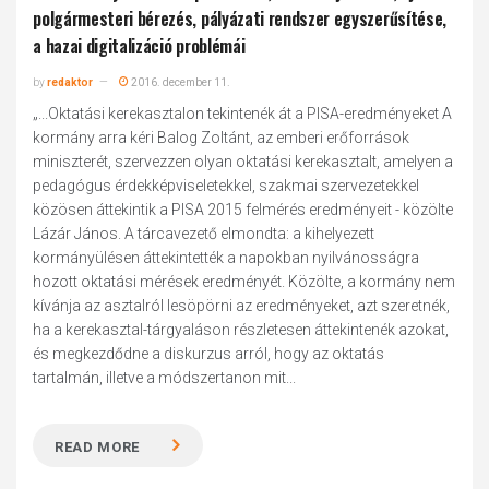
polgármesteri bérezés, pályázati rendszer egyszerűsítése,
a hazai digitalizáció problémái
by
redaktor
2016. december 11.
„...Oktatási kerekasztalon tekintenék át a PISA-eredményeket A
kormány arra kéri Balog Zoltánt, az emberi erőforrások
miniszterét, szervezzen olyan oktatási kerekasztalt, amelyen a
pedagógus érdekképviseletekkel, szakmai szervezetekkel
közösen áttekintik a PISA 2015 felmérés eredményeit - közölte
Lázár János. A tárcavezető elmondta: a kihelyezett
kormányülésen áttekintették a napokban nyilvánosságra
hozott oktatási mérések eredményét. Közölte, a kormány nem
kívánja az asztalról lesöpörni az eredményeket, azt szeretnék,
ha a kerekasztal-tárgyaláson részletesen áttekintenék azokat,
és megkezdődne a diskurzus arról, hogy az oktatás
tartalmán, illetve a módszertanon mit...
READ MORE