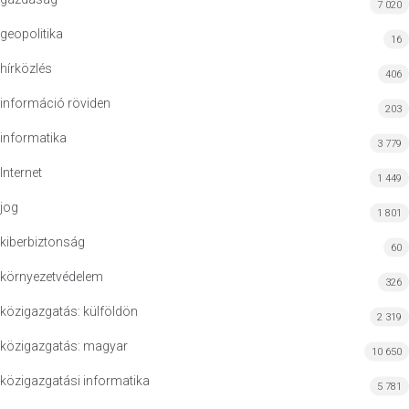
7 020
geopolitika
16
hírközlés
406
információ röviden
203
informatika
3 779
Internet
1 449
jog
1 801
kiberbiztonság
60
környezetvédelem
326
közigazgatás: külföldön
2 319
közigazgatás: magyar
10 650
közigazgatási informatika
5 781