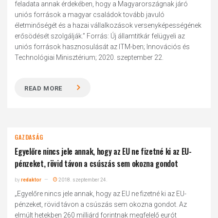
feladata annak érdekében, hogy a Magyarországnak járó
uniós források a magyar családok tovább javuló
életminőségét és a hazai vállalkozások versenyképességének
erősödését szolgálják.” Forrás: Új államtitkár felügyeli az
uniós források hasznosulását az ITM-ben; Innovációs és
Technológiai Minisztérium; 2020. szeptember 22.
READ MORE
GAZDASÁG
Egyelőre nincs jele annak, hogy az EU ne fizetné ki az EU-
pénzeket, rövid távon a csúszás sem okozna gondot
by
redaktor
2018. szeptember 24.
„Egyelőre nincs jele annak, hogy az EU ne fizetné ki az EU-
pénzeket, rövid távon a csúszás sem okozna gondot. Az
elmúlt hetekben 260 milliárd forintnak megfelelő eurót