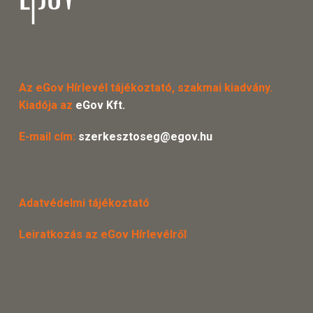
Az eGov Hírlevél tájékoztató, szakmai kiadvány.
Kiadója az
eGov Kft.
E-mail cím:
szerkesztoseg@egov.hu
Adatvédelmi tájékoztató
Leiratkozás az eGov Hírlevélről