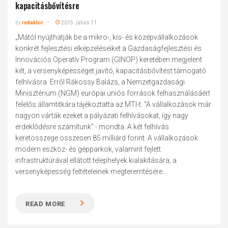
kapacitásbővítésre
by
redaktor
2015. július 11.
„Mától nyújthatják be a mikro-, kis- és középvállalkozások
konkrét fejlesztési elképzeléseiket a Gazdaságfejlesztési és
Innovációs Operatív Program (GINOP) keretében megjelent
két, a versenyképességet javító, kapacitásbővítést támogató
felhívásra. Erről Rákossy Balázs, a Nemzetgazdasági
Minisztérium (NGM) európai uniós források felhasználásáért
felelős államtitkára tájékoztatta az MTI-t. "A vállalkozások már
nagyon várták ezeket a pályázati felhívásokat, így nagy
érdeklődésre számítunk" - mondta. A két felhívás
keretösszege összesen 85 milliárd forint. A vállalkozások
modern eszköz- és gépparkok, valamint fejlett
infrastruktúrával ellátott telephelyek kialakítására, a
versenyképesség feltételeinek megteremtésére...
READ MORE