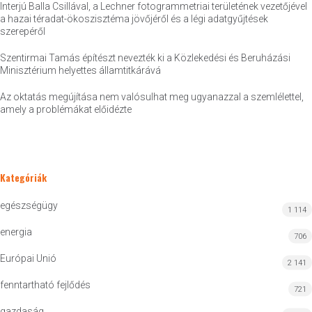
Interjú Balla Csillával, a Lechner fotogrammetriai területének vezetőjével
a hazai téradat-ökoszisztéma jövőjéről és a légi adatgyűjtések
szerepéről
Szentirmai Tamás építészt nevezték ki a Közlekedési és Beruházási
Minisztérium helyettes államtitkárává
Az oktatás megújítása nem valósulhat meg ugyanazzal a szemlélettel,
amely a problémákat előidézte
Kategóriák
egészségügy
1 114
energia
706
Európai Unió
2 141
fenntartható fejlődés
721
gazdaság