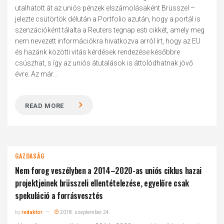
utalhatott át az uniós pénzek elszámolásaként Brüsszel –
jelezte csütörtök délután a Portfolio azután, hogy a portál is
szenzációként tálalta a Reuters tegnap esti cikkét, amely meg
nem nevezett információkra hivatkozva arról írt, hogy az EU
és hazánk közötti vitás kérdések rendezése későbbre
csúszhat, s így az uniós átutalások is áttolódhatnak jövő
évre. Az már...
READ MORE
GAZDASÁG
Nem forog veszélyben a 2014–2020-as uniós ciklus hazai
projektjeinek brüsszeli ellentételezése, egyelőre csak
spekuláció a forrásvesztés
by
redaktor
2018. szeptember 24.