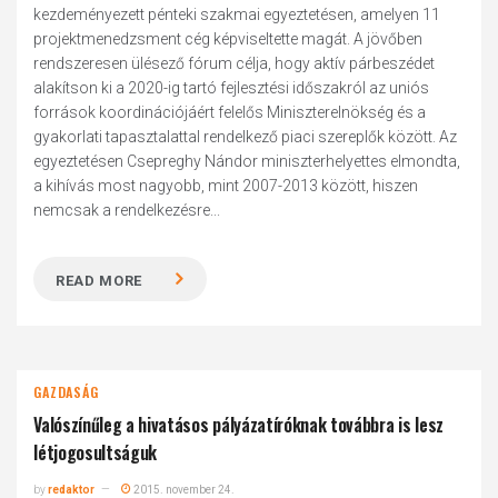
kezdeményezett pénteki szakmai egyeztetésen, amelyen 11
projektmenedzsment cég képviseltette magát. A jövőben
rendszeresen ülésező fórum célja, hogy aktív párbeszédet
alakítson ki a 2020-ig tartó fejlesztési időszakról az uniós
források koordinációjáért felelős Miniszterelnökség és a
gyakorlati tapasztalattal rendelkező piaci szereplők között. Az
egyeztetésen Csepreghy Nándor miniszterhelyettes elmondta,
a kihívás most nagyobb, mint 2007-2013 között, hiszen
nemcsak a rendelkezésre...
READ MORE
GAZDASÁG
Valószínűleg a hivatásos pályázatíróknak továbbra is lesz
létjogosultságuk
by
redaktor
2015. november 24.