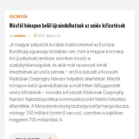
GAZDASÁG
Másfél hónapon belül újraindulhatnak az uniós kifizetések
by
redaktor
2015. április 26.
„A magyar pályázók korábbi trükközéseivel az Európai
Bizottság ugyanúgy tisztában van, mint a magyar kormány.
Az új pályázati rendszer azonban kiszűri a
szabálytalanságokat, és akár már tavasszal ismét
érkezhetnek az uniós pénzek – erről is beszélt a Kossuth
Rádióban Csepreghy Nándor helyettes államtitkár. Másfél
hónapon belül újraindulhatnak a múlt héten felfüggesztett
uniós kifizetések – mondta a Kossuth Rádiónak Csepreghy
Nándor fejlesztéspolitikai kommunikációért felelős helyettes
államtitkár. A Miniszterelnökség tisztségviselője hangsúlyozta,
mintegy 150 milliárd forintról van szó, szemben a sajtóban
megjelent 700 milliárddal. A...