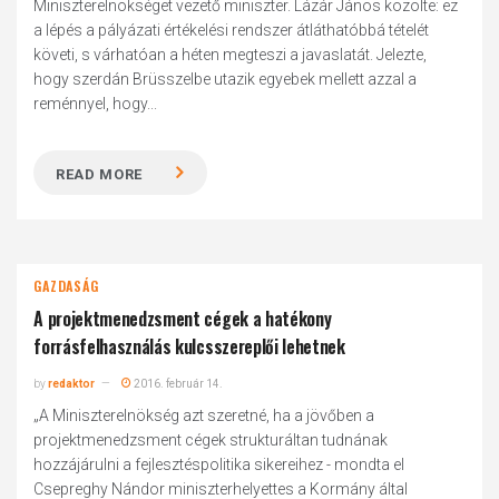
Miniszterelnökséget vezető miniszter. Lázár János közölte: ez
a lépés a pályázati értékelési rendszer átláthatóbbá tételét
követi, s várhatóan a héten megteszi a javaslatát. Jelezte,
hogy szerdán Brüsszelbe utazik egyebek mellett azzal a
reménnyel, hogy...
READ MORE
GAZDASÁG
A projektmenedzsment cégek a hatékony
forrásfelhasználás kulcsszereplői lehetnek
by
redaktor
2016. február 14.
„A Miniszterelnökség azt szeretné, ha a jövőben a
projektmenedzsment cégek strukturáltan tudnának
hozzájárulni a fejlesztéspolitika sikereihez - mondta el
Csepreghy Nándor miniszterhelyettes a Kormány által