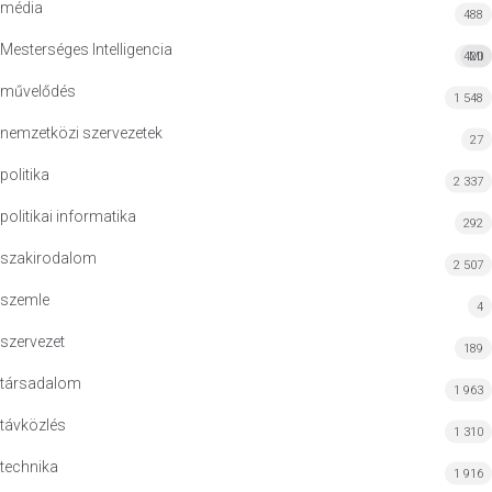
média
488
Mesterséges Intelligencia
420
MI
művelődés
1 548
nemzetközi szervezetek
27
politika
2 337
politikai informatika
292
szakirodalom
2 507
szemle
4
szervezet
189
társadalom
1 963
távközlés
1 310
technika
1 916