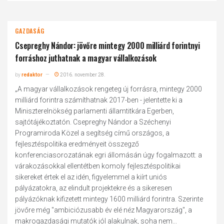
GAZDASÁG
Csepreghy Nándor: jövőre mintegy 2000 milliárd forintnyi
forráshoz juthatnak a magyar vállalkozások
by
redaktor
2016. november 28.
„A magyar vállalkozások rengeteg új forrásra, mintegy 2000
milliárd forintra számíthatnak 2017-ben - jelentette ki a
Miniszterelnökség parlamenti államtitkára Egerben,
sajtótájékoztatón. Csepreghy Nándor a Széchenyi
Programiroda Közel a segítség című országos, a
fejlesztéspolitika eredményeit összegző
konferenciasorozatának egri állomásán úgy fogalmazott: a
várakozásokkal ellentétben komoly fejlesztéspolitikai
sikereket értek el az idén, figyelemmel a kiírt uniós
pályázatokra, az elindult projektekre és a sikeresen
pályázóknak kifizetett mintegy 1600 milliárd forintra. Szerinte
jövőre még "ambiciózusabb év elé néz Magyarország", a
makrogazdasági mutatók jól alakulnak, soha nem...