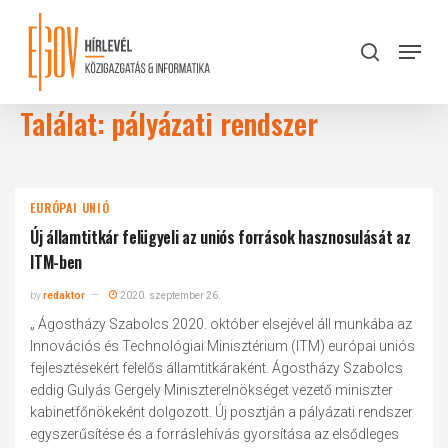
Skip
to
Menu
search
main
Close
content
Menu
Találat: pályázati rendszer
EURÓPAI UNIÓ
Új államtitkár felügyeli az uniós források hasznosulását az
ITM-ben
by
redaktor
2020. szeptember 26.
„ Ágostházy Szabolcs 2020. október elsejével áll munkába az
Innovációs és Technológiai Minisztérium (ITM) európai uniós
fejlesztésekért felelős államtitkáraként. Ágostházy Szabolcs
eddig Gulyás Gergely Miniszterelnökséget vezető miniszter
kabinetfőnökeként dolgozott. Új posztján a pályázati rendszer
egyszerűsítése és a forráslehívás gyorsítása az elsődleges