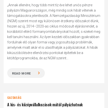
„Annak ellenére, hogy több mint tíz éve lehet uniós pénzre
pályázni Magyarországon, még mindig sok hibát vétenek a
támogatásokra jelentkezők. A Nemzetgazdasági Minisztérium
(NGM) szerint most egy különösen érzékeny időszakot élünk,
hiszen az új, 2014–2020-as ciklus módosult eljárásrendet, a
korábbitól eltérő formanyomtatványokat hozott, s ezeket meg
kell tanulni használni. Az ilyen kezdeti időszakban gyakrabban
fordulnak elő olyan formai vagy jogosultsági problémák,
amelynek miatt akár el is utasíthatják a pályázatokat. A hibák
kiküszöbölésére ellenőrzési pontokat építettek be a
kitöltőprogramokba, de az NGM szerint...
READ MORE
GAZDASÁG
A kis- és középvállalkozások mától pályázhatnak