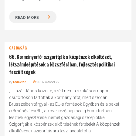
READ MORE
GAZDASÁG
66. Kormányinfó: szigorítják a közpénzek elköltését,
létszámleépítések a közszférában, fejlesztéspolitikai
feszültségek
by
redaktor
2016. október 22.
„...Lázár János közölte, azért nem a szokásos napon,
csütörtökön tartották a kormányinfót, mert szerdán
Brüsszelben tárgyal - az EU-s források ügyében és a paksi
erőműbővítésről -, a következő nap pedig Frankfurtban
lesznek egyeztetései német gazdasági szereplőkkel.
Szigorítják a közpénzek elköltésének feltételeit A közpénzek
elköltésének szigorítására tesz javaslatot a