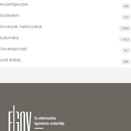
területfejlesztés
556
történelem
212
törvények, határozatok
1 805
tudomány
1 453
Uncategorized
197
zöld átállás
402