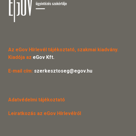
Az eGov Hírlevél tájékoztató, szakmai kiadvány.
Kiadója az
eGov Kft.
E-mail cím:
szerkesztoseg@egov.hu
Adatvédelmi tájékoztató
Leiratkozás az eGov Hírlevélről