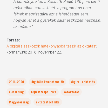
A kormánybiztos a Kossuth Rádió 180 perc című
műsorában arra is kitért: a programban nem
félnek megvizsgálni azt a lehetőséget sem,
hogyan lehet a gyerekek saját eszközeit használni
az órákon.”
Forrás:
A digitális eszközök hatékonyabbá teszik az oktatást
;
kormany.hu; 2016. november 22.
2014-2020
digitális kompetenciák
digitális oktatás
e-learning
fejlesztéspolitika
közoktatás
Magyarország
oktatástechnika