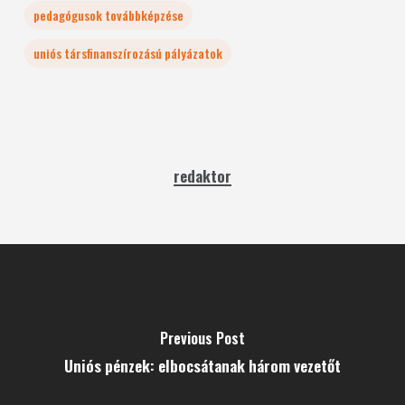
pedagógusok továbbképzése
uniós társfinanszírozású pályázatok
redaktor
Previous Post
Uniós pénzek: elbocsátanak három vezetőt