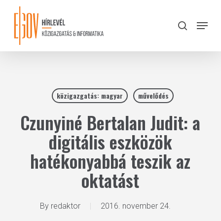
Skip
to
Menu
search
main
Close
content
Menu
közigazgatás: magyar
művelődés
Czunyiné Bertalan Judit: a
digitális eszközök
hatékonyabbá teszik az
oktatást
By
redaktor
2016. november 24.