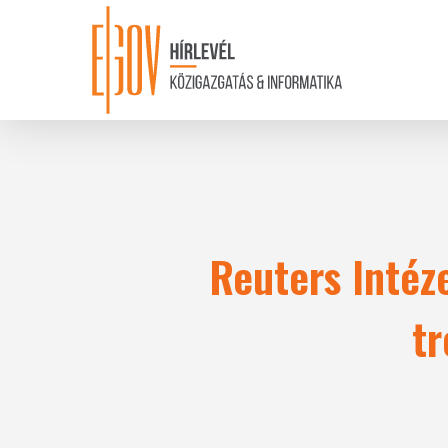
Skip
to
main
content
Reuters Intéze
tr