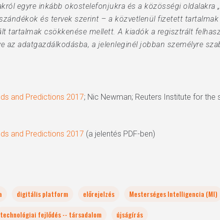
król egyre inkább okostelefonjukra és a közösségi oldalakra
zándékok és tervek szerint – a közvetlenül fizetett tartalmak é
t tartalmak csökkenése mellett. A kiadók a regisztrált felhasz
ve az adatgazdálkodásba, a jelenleginél jobban személyre sza
ds and Predictions 2017
; Nic Newman; Reuters Institute for the 
ds and Predictions 2017
(a jelentés PDF-ben)
a
digitális platform
előrejelzés
Mesterséges Intelligencia (MI)
technológiai fejlődés -- társadalom
újságírás