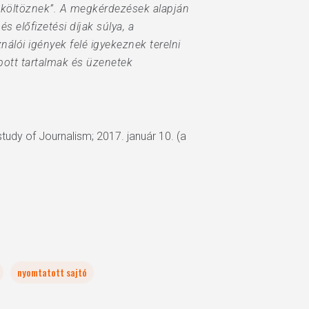
 „költöznek”. A megkérdezések alapján
s előfizetési díjak súlya, a
nálói igények felé igyekeznek terelni
bott tartalmak és üzenetek
study of Journalism; 2017. január 10. (a
nyomtatott sajtó