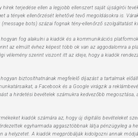
 hírek terjedése ellen a legjobb ellenszert saját újságírói te
get a tények ellenőrzését lehetővé tevő megoldásokra is. Vár
(message bots) százai fognak tény-ellenőrző szolgáltatást kí
hogyan fog alakulni a kiadók és a kommunikációs platformok k
zerint az elmúlt évhez képest több ok van az aggodalomra a p
égi vélemény szerint viszont itt az ideje, hogy a kiadók rend
hogyan biztosíthatnának megfelelő díjazást a tartalmak előál
l munkatársaikat, a Facebook és a Google virágzik a reklámb
omást a hirdetési bevételek számukra kedvezőbb megosztása, a
rmékeket kiadók számára az, hogy új digitális bevételeket s
kérdezettek egyharmada aggasztóbbnak látja pénzügyileg a hel
ban a helyzetet. A kiadók megpróbálják kidolgozni annak módj