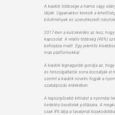
A kiadók többsége a hamis vagy silány
látják. Ugyanakkor keresik a lehetősé
bővítmények és üzenetkezelő robotok 
2017-ben a kulcskérdés az lesz, hogy 
kapcsolat. A relatív többség (46%) s
befolyása miatt. Egy jelentős kisebbs
más platformokkal.
A kiadók legnagyobb gondja az, hogy 
és hírszolgáltatók sorra bocsátják e
szerint a kiadók növelni fogják a ny
szabályozás érdekében.
A legsürgősebb kihívást a nyomdai te
hirdetési bevételek pótlására. A meg
csak 8% látja a tavalyinál bizakodób