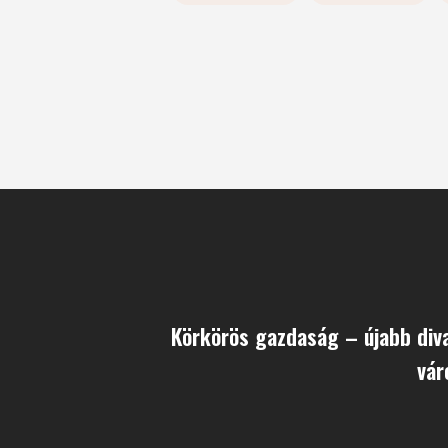
Körkörös gazdaság – újabb div
vár