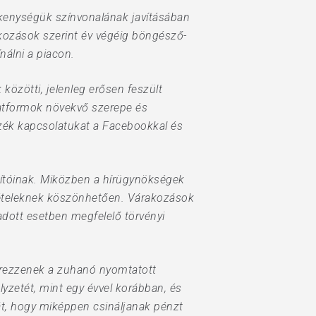
vékenységük színvonalának javításában
akozások szerint év végéig böngésző-
nálni a piacon.
özötti, jelenleg erősen feszült
latformok növekvő szerepe és
ezzék kapcsolatukat a Facebookkal és
lítóinak. Miközben a hírügynökségek
evételeknek köszönhetően. Várakozások
dott esetben megfelelő törvényi
zerezzenek a zuhanó nyomtatott
yzetét, mint egy évvel korábban, és
át, hogy miképpen csináljanak pénzt