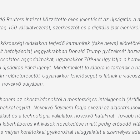
 Reuters Intézet közzétette éves jelentését az újságírás, a 
 150 vállalatvezetőt, szerkesztőt és a digitális ipar élenjáró
a közösségi oldalakon terjedő kamuhírek (fake news) előretör
volt befolyásolni, leggyakrabban Donald Trump győzelmét hozv
csolatos aggodalmakat, ugyanakkor 70%-uk úgy látja: a hamis
jságírás iránti igényt. Mindemellett továbbra is tartanak a 
mi előretörésétől. Ugyanakkor lehetőséget is látnak a videós
k növekvő súlyában.
anem az okostelefonoktól a mesterséges intelligencia (Artificia
mmákkal együtt. Növekvő figyelem fogja övezni az algoritmuso
st és a technológiai vállalatok növekvő hatalmát. Tovább nő 
. A kiberháborús kihívások növekedése miatt pedig erősödő vi
s milyen korlátokkal gyakorolhat felügyeletet a személyes adat