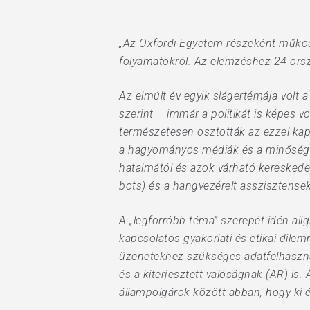
„Az Oxfordi Egyetem részeként működő
Hit enter to search or ESC to close
folyamatokról. Az elemzéshez 24 ország
Az elmúlt év egyik slágertémája volt 
szerint – immár a politikát is képes 
természetesen osztották az ezzel kap
a hagyományos médiák és a minőségi ú
hatalmától és azok várható kereskedel
bots) és a hangvezérelt asszisztense
A „legforróbb téma” szerepét idén aligh
kapcsolatos gyakorlati és etikai dile
üzenetekhez szükséges adatfelhasználá
és a kiterjesztett valóságnak (AR) is
állampolgárok között abban, hogy ki é