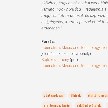
aközben, hogy az olvasók a weboldala
várható, hogy nőni fog – legalábbis a s
megjelenített hirdetések és szponzorál
az igényeket, komoly pénzeket fektet
érdekében.”
Forrás:
Journalism, Media and Technology Tren
jelentésnek szentelt webhely)
Sajtóközlemény
(pdf)
Journalism, Media and Technology Tren
adatgazdaság
álhírek
digitális médi
platformgazdaság
reklámbevételek