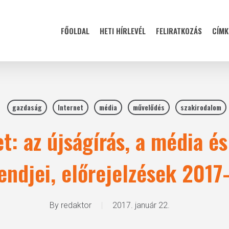
FŐOLDAL
HETI HÍRLEVÉL
FELIRATKOZÁS
CÍMK
gazdaság
Internet
média
művelődés
szakirodalom
t: az újságírás, a média é
endjei, előrejelzések 2017
By
redaktor
2017. január 22.