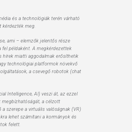
média és a technológiák terén várható
it kérdezték meg.
ése, ami – elemzők jelentős része
a fel példaként. A megkérdezettek
 hírek miatti aggodalmak erősíthetik
nagy technológiai platformok növekvő
zolgáltatások, a csevegő robotok (chat
l Intelligence, AI) veszi át, az ezzel
k megbízhatóságát, a célzott
a szerepe a virtuális valóságnak (VR)
tákra lehet számítani a kormányok és
ok felett.