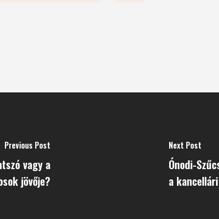
Previous Post
Next Post
atszó vagy a
Ónodi-Szűcs
osok jövője?
a kancellár