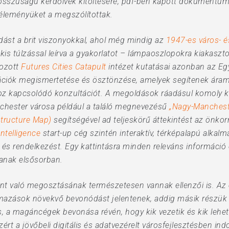
osszúságú kérdőívek kitöltésére, pdf-ben kapott dokumentumo
leményüket a megszólítottak.
dást a brit viszonyokkal, ahol még mindig az
1947-es város- és
kis túlzással leírva a gyakorlatot – lámpaoszlopokra kiakasz
hozott
Futures Cities Catapult
intézet kutatásai azonban az Eg
ovációk megismertetése és ösztönzése, amelyek segítenek áram
hoz kapcsolódó konzultációt. A megoldások ráadásul komoly kö
nchester városa például a találó megnevezésű
„Nagy-Mancheste
structure Map)
segítségével ad teljeskörű áttekintést az önkor
ntelligence
start-up cég szintén interaktív, térképalapú alkal
és rendelkezést. Egy kattintásra minden releváns információ e
tanak elsősorban.
ként való megosztásának természetesen vannak ellenzői is. Az
mazások növekvő bevonódást jelentenek, addig másik részük 
s, a magáncégek bevonása révén, hogy kik vezetik és kik lehe
ért a jövőbeli digitális és adatvezérelt városfejlesztésben indo