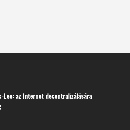
-Lee: az Internet decentra­lizálására
g