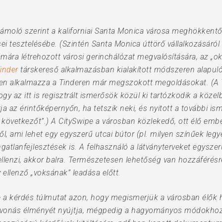
zámoló szerint a kaliforniai Santa Monica városa meghökkent
ései tesztelésébe. (Szintén Santa Monica úttörő vállalkozásár
ámára létrehozott városi gerinchálózat megvalósítására, az „
inder
társkereső alkalmazásban kialakított módszeren alapuló d
sen alkalmazza a Tinderen már megszokott megoldásokat. (A 
ogy az itt is regisztrált ismerősök közül ki tartózkodik a közel
ja az érintőképernyőn, ha tetszik neki, és nyitott a további i
 következőt”.) A CitySwipe a városban közlekedő, ott élő emb
kről, ami lehet egy egyszerű utcai bútor (pl. milyen színűek leg
ngatlanfejlesztések is. A felhasználó a látványterveket egysze
llenzi, akkor balra. Természetesen lehetőség van hozzáférésr
 ellenző „voksának” leadása előtt.
e a kérdés túlmutat azon, hogy megismerjük a városban élők 
vonás élményét nyújtja, mégpedig a hagyományos módokhoz k