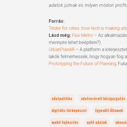
adatok jutnak és milyen módon profit
Forrás:
Tinder for cities: how tech is making ur
Lásd még:
Flux Metro
– Az alkalmazás 
mennyire lehet beépíteni?)
UrbanPlanAR
– A platform a kiterjeszte
lakók felmérhessék, hogy hogyan fog az
Prototyping the Future of Planning
; Futu
adatpolitika
adatvezérelt közigazgatás
digitális térképészet
Egyesült Államok
mobil fejlesztés
nyílt adatok
okosvá