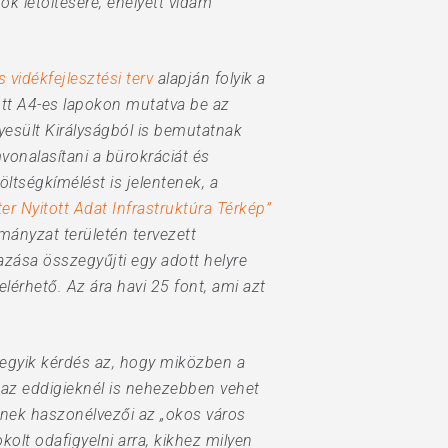
k letöltésére, ehelyett vidám
 vidékfejlesztési terv
alapján folyik a
tott A4-es lapokon mutatva be az
yesült Királyságból is bemutatnak
vonalasítani a bürokráciát és
ltségkímélést is jelentenek, a
r Nyitott Adat Infrastruktúra Térkép”
mányzat területén tervezett
mazása összegyűjti egy adott helyre
lérhető. Az ára havi 25 font, ami azt
 egyik kérdés az, hogy miközben a
az eddigieknél is nehezebben vehet
tnek haszonélvezői az „okos város
kolt odafigyelni arra, kikhez milyen