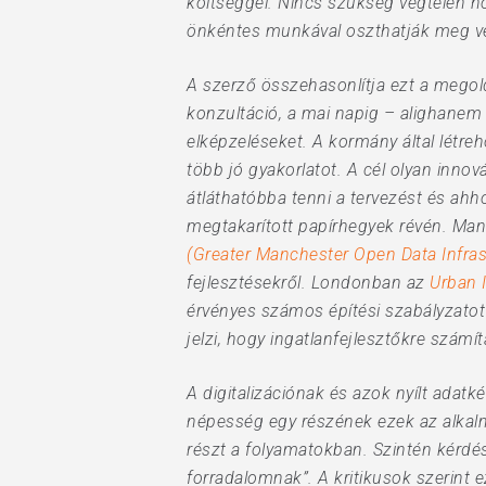
költséggel. Nincs szükség végtelen h
önkéntes munkával oszthatják meg vé
A szerző összehasonlítja ezt a megol
konzultáció, a mai napig – alighanem 
elképzeléseket. A kormány által létre
több jó gyakorlatot. A cél olyan inn
átláthatóbba tenni a tervezést és ah
megtakarított papírhegyek révén. Ma
(Greater Manchester Open Data Infra
fejlesztésekről. Londonban az
Urban I
érvényes számos építési szabályzatot 
jelzi, hogy ingatlanfejlesztőkre számí
A digitalizációnak és azok nyílt adat
népesség egy részének ezek az alkal
részt a folyamatokban. Szintén kérdé
forradalomnak”. A kritikusok szerint ez