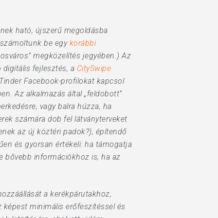
őnek ható, újszerű megoldásba
ól számoltunk be egy
korábbi
okosváros” megközelítés jegyében.) Az
igitális fejlesztés, a
CitySwipe
Tinder Facebook-profilokat kapcsol
ben. Az alkalmazás által „feldobott”
smerkedésre, vagy balra húzza, ha
erek számára dob fel látványterveket
yenek az új köztéri padok?), építendő
rűen és gyorsan értékeli: ha támogatja
e bővebb információkhoz is, ha az
hozzáállását a kerékpárutakhoz,
épest minimális erőfeszítéssel és