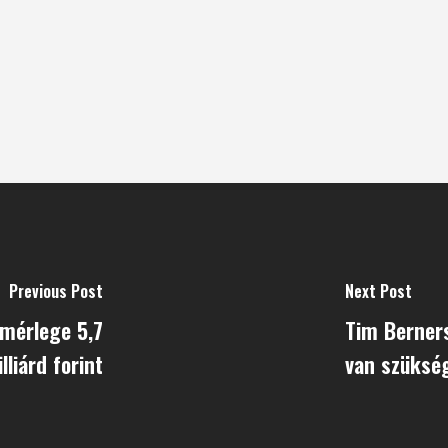
Previous Post
Next Post
 mérlege 5,7
Tim Berners
lliárd forint
van szüksé