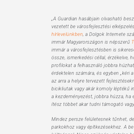
„A Guardian hasábjain olvasható bes
Hit enter to search or ESC to close
vezetett be városfejlesztési elképzel
hírlevelünkben
, a Dolgok Internete sz
immár Magyarországon is népszerű
T
immár a városfejlesztésben is sikere
össze, ismerkedési céllal, érzékelve, h
profilokat a felhasználó jobbra húzhat
érdektelen számára, és egyben „kéri a
az arra a helyre tervezett fejlesztése
bicikliutak vagy akár komoly léptékű i
a kezdeményezést, jobbra húzza, ha e
ítész többet akar tudni támogató vagy
Mindez persze felületesnek tűnhet, d
parkokhoz vagy építkezésekhez. A be