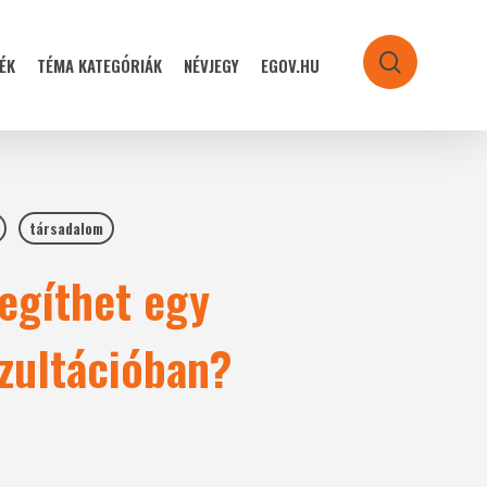
ÉK
TÉMA KATEGÓRIÁK
NÉVJEGY
EGOV.HU
search
társadalom
segíthet egy
nzultációban?