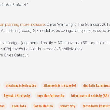
álhatnak abból.”
ban planning more inclusive
; Oliver Wainwright; The Guardian; 2017
Austinban (Texas), 3D modellek és az ingatlanfejlesztéshez szük
tt valóságot (augmented reality – AR) használva 3D modelleket il
 új fejlesztés illeszkedni a meglévő épületekhez.
re Cities Catapult
alkalmazásfejlesztés
állampolgári részvétel
digitális kormányz
Egyesült Királyság
ingatlanfejlesztés
kiterjesztett valóság (AR)
ros
open data
Santa Monica
smart city
társadalmi konzult