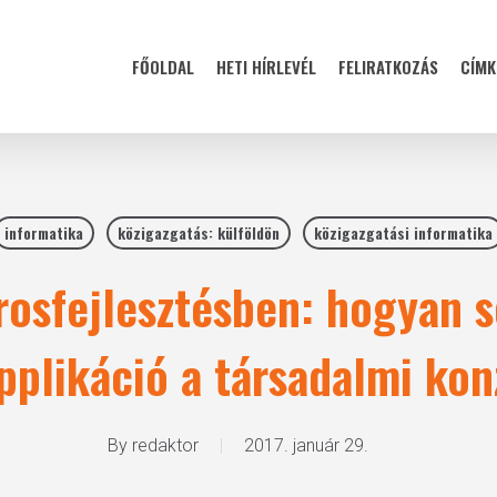
FŐOLDAL
HETI HÍRLEVÉL
FELIRATKOZÁS
CÍMK
informatika
közigazgatás: külföldön
közigazgatási informatika
rosfejlesztésben: hogyan 
pplikáció a társadalmi ko
By
redaktor
2017. január 29.