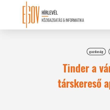
Skip
to
main
content
gazdaság
Tinder a vá
társkereső a