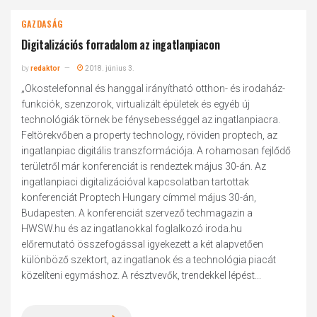
GAZDASÁG
Digitalizációs forradalom az ingatlanpiacon
by
redaktor
2018. június 3.
„Okostelefonnal és hanggal irányítható otthon- és irodaház-
funkciók, szenzorok, virtualizált épületek és egyéb új
technológiák törnek be fénysebességgel az ingatlanpiacra.
Feltörekvőben a property technology, röviden proptech, az
ingatlanpiac digitális transzformációja. A rohamosan fejlődő
területről már konferenciát is rendeztek május 30-án. Az
ingatlanpiaci digitalizációval kapcsolatban tartottak
konferenciát Proptech Hungary címmel május 30-án,
Budapesten. A konferenciát szervező techmagazin a
HWSW.hu és az ingatlanokkal foglalkozó iroda.hu
előremutató összefogással igyekezett a két alapvetően
különböző szektort, az ingatlanok és a technológia piacát
közelíteni egymáshoz. A résztvevők, trendekkel lépést...