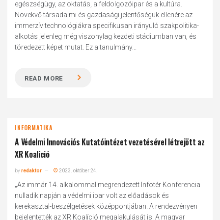
egészségügy, az oktatás, a feldolgozóipar és a kultúra.
Növekvő társadalmi és gazdasági jelentőségük ellenére az
immerzív technológiákra specifikusan irányuló szakpolitika-
alkotás jelenleg még viszonylag kezdeti stádiumban van, és
töredezett képet mutat. Ez a tanulmány...
READ MORE
INFORMATIKA
A Védelmi Innovációs Kutatóintézet vezetésével létrejött az
XR Koalíció
by
redaktor
2023. október 24.
„Az immár 14. alkalommal megrendezett Infotér Konferencia
nulladik napján a védelmi ipar volt az előadások és
kerekasztal-beszélgetések középpontjában. A rendezvényen
bejelentették az XR Koalíció megalakulását is. A magyar