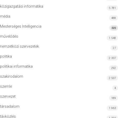
közigazgatási informatika
5 781
média
488
Mesterséges Intelligencia
420
MI
művelődés
1 548
nemzetközi szervezetek
27
politika
2 337
politikai informatika
292
szakirodalom
2 507
szemle
4
szervezet
189
társadalom
1 963
távközlés