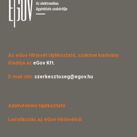
Az eGov Hírlevél tájékoztató, szakmai kiadvány.
Kiadója az
eGov Kft.
E-mail cím:
szerkesztoseg@egov.hu
Adatvédelmi tájékoztató
Leiratkozás az eGov Hírlevélről