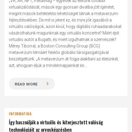
„VR, AR, NFT, metavilág – egyesek az életünk további
virtualizálódását, mások egy gyorsan divatba jött ígéretet,
megint mások befektetési lehetőséget látnak a metaverzum-
fejlesztésekben. De mit is jelent ez, és mire jók igazából a
virtuális valóságok, azon kívül, hogy digitális ruhaadarabokat
vásárolhatunk magunknak egy virtuális koncertre? Miért épít
virtuális autót a Bugatti, és miért izgulhatnak a szemészek?
Mérey Tiborral, a Boston Consulting Group (BCG)
metaverzum témáért felelős globális társigazgatójával
beszélgettünk. „A metaverzum át fogja alakítani az életünket,
azt, ahogyan éljük a mindennapjainkat és...
READ MORE
INFORMATIKA
Így használják a virtuális és kiterjesztett valóság
technológiáit az orvosképzésben