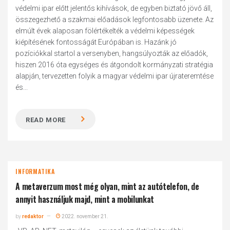
védelmi ipar előtt jelentős kihívások, de egyben biztató jövő áll,
összegezhető a szakmai előadások legfontosabb üzenete. Az
elmúlt évek alaposan fölértékelték a védelmi képességek
kiépítésének fontosságát Európában is. Hazánk jó
pozíciókkal startol a versenyben, hangsúlyozták az előadók,
hiszen 2016 óta egységes és átgondolt kormányzati stratégia
alapján, tervezetten folyik a magyar védelmi ipar újrateremtése
és...
READ MORE
INFORMATIKA
A metaverzum most még olyan, mint az autótelefon, de
annyit használjuk majd, mint a mobilunkat
by
redaktor
2022. november 21.