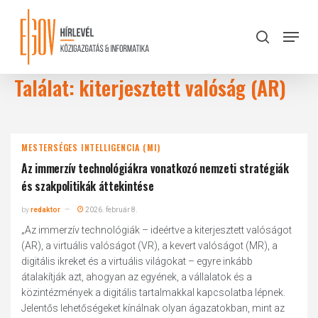
Skip
to
Menu
search
main
Close
content
Menu
Találat: kiterjesztett valóság (AR)
MESTERSÉGES INTELLIGENCIA (MI)
Az immerzív technológiákra vonatkozó nemzeti stratégiák
és szakpolitikák áttekintése
by
redaktor
2026. február 8.
„Az immerzív technológiák – ideértve a kiterjesztett valóságot
(AR), a virtuális valóságot (VR), a kevert valóságot (MR), a
digitális ikreket és a virtuális világokat – egyre inkább
átalakítják azt, ahogyan az egyének, a vállalatok és a
közintézmények a digitális tartalmakkal kapcsolatba lépnek.
Jelentős lehetőségeket kínálnak olyan ágazatokban, mint az