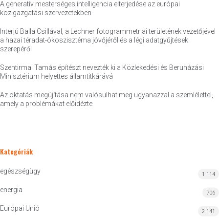
A generatív mesterséges intelligencia elterjedése az európai
közigazgatási szervezetekben
Interjú Balla Csillával, a Lechner fotogrammetriai területének vezetőjével
a hazai téradat-ökoszisztéma jövőjéről és a légi adatgyűjtések
szerepéről
Szentirmai Tamás építészt nevezték ki a Közlekedési és Beruházási
Minisztérium helyettes államtitkárává
Az oktatás megújítása nem valósulhat meg ugyanazzal a szemlélettel,
amely a problémákat előidézte
Kategóriák
egészségügy
1 114
energia
706
Európai Unió
2 141