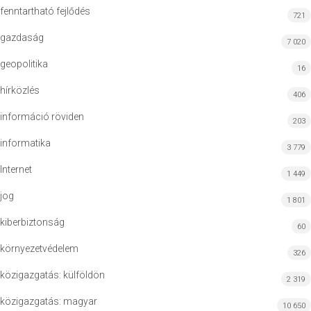
fenntartható fejlődés
721
gazdaság
7 020
geopolitika
16
hírközlés
406
információ röviden
203
informatika
3 779
Internet
1 449
jog
1 801
kiberbiztonság
60
környezetvédelem
326
közigazgatás: külföldön
2 319
közigazgatás: magyar
10 650