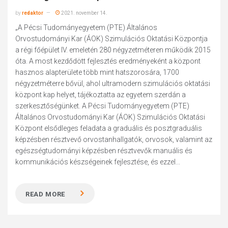
by
redaktor
2021. november 14.
„A Pécsi Tudományegyetem (PTE) Általános
Orvostudományi Kar (ÁOK) Szimulációs Oktatási Központja
a régi főépület IV. emeletén 280 négyzetméteren működik 2015
óta. A most kezdődött fejlesztés eredményeként a központ
hasznos alapterülete több mint hatszorosára, 1700
négyzetméterre bővül, ahol ultramodern szimulációs oktatási
központ kap helyet, tájékoztatta az egyetem szerdán a
szerkesztőségünket. A Pécsi Tudományegyetem (PTE)
Általános Orvostudományi Kar (ÁOK) Szimulációs Oktatási
Központ elsődleges feladata a graduális és posztgraduális
képzésben résztvevő orvostanhallgatók, orvosok, valamint az
egészségtudományi képzésben résztvevők manuális és
kommunikációs készségeinek fejlesztése, és ezzel...
READ MORE