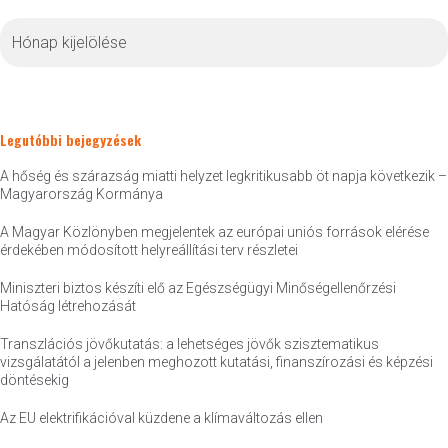
Archívum
Legutóbbi bejegyzések
A hőség és szárazság miatti helyzet legkritikusabb öt napja következik –
Magyarország Kormánya
A Magyar Közlönyben megjelentek az európai uniós források elérése
érdekében módosított helyreállítási terv részletei
Miniszteri biztos készíti elő az Egészségügyi Minőségellenőrzési
Hatóság létrehozását
Transzlációs jövőkutatás: a lehetséges jövők szisztematikus
vizsgálatától a jelenben meghozott kutatási, finanszírozási és képzési
döntésekig
Az EU elektrifikációval küzdene a klímaváltozás ellen