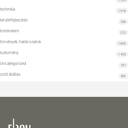
1 310
technika
1 916
területfejlesztés
556
történelem
212
törvények, határozatok
1 805
tudomány
1 453
Uncategorized
197
zöld átállás
402