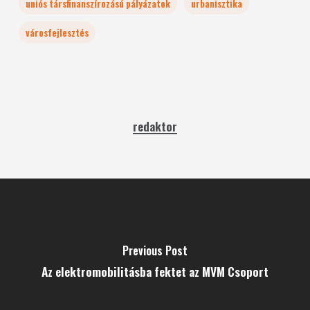
uniós társfinanszírozású pályázatok
urbanisztika
városfejlesztés
redaktor
Previous Post
Az elektromobilitásba fektet az MVM Csoport