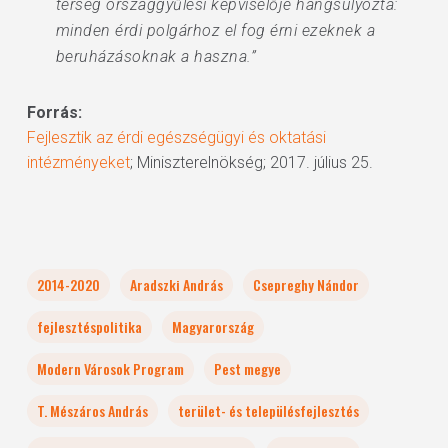
térség országgyűlési képviselője hangsúlyozta:
minden érdi polgárhoz el fog érni ezeknek a
beruházásoknak a haszna.”
Forrás:
Fejlesztik az érdi egészségügyi és oktatási
intézményeket
; Miniszterelnökség; 2017. július 25.
2014-2020
Aradszki András
Csepreghy Nándor
fejlesztéspolitika
Magyarország
Modern Városok Program
Pest megye
T. Mészáros András
terület- és településfejlesztés