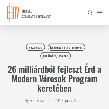
Skip
to
Menu
search
main
Close
content
Menu
gazdaság
közigazgatás: magyar
területfejlesztés
26 milliárdból fejleszt Érd a
Modern Városok Program
keretében
By
redaktor
2017. július 30.