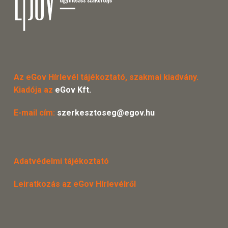
Az eGov Hírlevél tájékoztató, szakmai kiadvány.
Kiadója az
eGov Kft.
E-mail cím:
szerkesztoseg@egov.hu
Adatvédelmi tájékoztató
Leiratkozás az eGov Hírlevélről