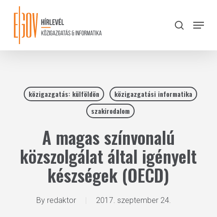
Skip
to
Menu
search
main
Close
content
Menu
közigazgatás: külföldön
közigazgatási informatika
szakirodalom
A magas színvonalú
közszolgálat által igényelt
készségek (OECD)
By
redaktor
2017. szeptember 24.