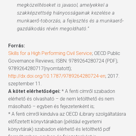
megközelítéseket is javasol, amelyekkel a
szakképzettség hiányosságainak kezelése a
munkaerő-toborzás, a fejlesztés és a munkaerő-
gazdálkodás révén megoldható.”
Forrás:
Skills for a High Performing Civil Service
; OECD Public
Governance Reviews; ISBN: 9789264280724 (PDF);
9789264280717(nyomtatott);
http://dx.doi.org/10.1787/9789264280724-en
; 2017.
szeptember 11.
A kötet elérhetőségei:
* A fenti címről szabadon
elérhető és olvasható – de nem letölthető és nem
másolható – egyben és fejezetenként is;
* A fenti címről kiindulva az OECD iLibrary szolgáltatásra
előfizetett könyvtárakban (például egyetemi
könyvtárak) szabadon elérhető és letölthető pdf