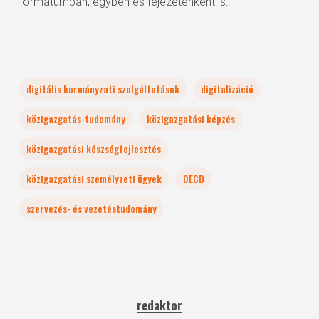
formátumban, egyben és fejezetenként is.
digitális kormányzati szolgáltatások
digitalizáció
közigazgatás-tudomány
közigazgatási képzés
közigazgatási készségfejlesztés
közigazgatási személyzeti ügyek
OECD
szervezés- és vezetéstudomány
redaktor