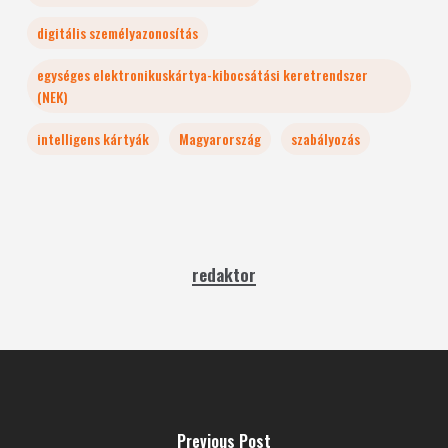
digitális személyazonosítás
egységes elektronikuskártya-kibocsátási keretrendszer
(NEK)
intelligens kártyák
Magyarország
szabályozás
redaktor
Previous Post