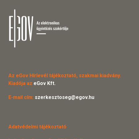
Az eGov Hírlevél tájékoztató, szakmai kiadvány.
Kiadója az
eGov Kft.
E-mail cím:
szerkesztoseg@egov.hu
Adatvédelmi tájékoztató