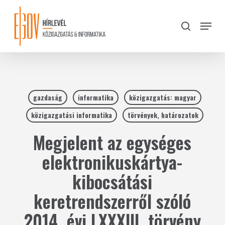
Skip
to
Menu
search
main
Close
content
Menu
gazdaság
informatika
közigazgatás: magyar
közigazgatási informatika
törvények, határozatok
Megjelent az egységes
elektronikuskártya-
kibocsátási
keretrendszerről szóló
2014. évi LXXXIII. törvény