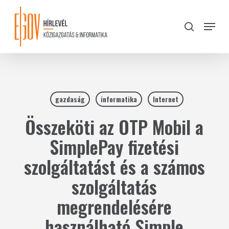
Skip
to
Menu
search
main
Close
content
Menu
gazdaság
informatika
Internet
Összeköti az OTP Mobil a
SimplePay fizetési
szolgáltatást és a számos
szolgáltatás
megrendelésére
használható Simple