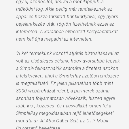
egy új azonosítót, amivel a mobilappjuk is
működni fog. Akik pedig már rendelkeznek az
appal és hozzá társított bankkártyával, egy gyors
bejelentkezés után rögtön fizethetnek ezzel az
interneten. A korábban elmentett kártyaadatokat
nem kell újra megadni az interneten.
“A két termékünk közötti átjárás biztosításával az
volt az elsődleges célunk, hogy gyorsabbá tegyük
a Simple felhasználók számára a fizetést azokon
a felületeken, ahol a SimplePay fizetési rendszere
is megtalálható. Ez jelen pillanatban több mint
3000 webáruházat jelent, a partnerek száma
azonban folyamatosan növekszik, hiszen egyre
több kis-, közepes- és nagyvállalat ismeri fel a
SimplePay megoldásaiban rejlő lehetőségeket” –
mondta dr. Al-Absi Gáber Seif, az OTP Mobil
ügyvezető helyettese.