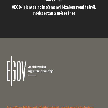
OECD-jelentés az intézményi bizalom romlásáról,
módszertan a méréséhez
Az eGov Hírlevél tájékoztató, szakmai kiadvány.