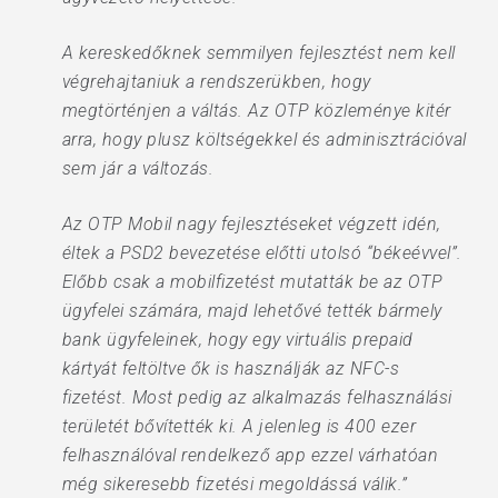
A kereskedőknek semmilyen fejlesztést nem kell
végrehajtaniuk a rendszerükben, hogy
megtörténjen a váltás. Az OTP közleménye kitér
arra, hogy plusz költségekkel és adminisztrációval
sem jár a változás.
Az OTP Mobil nagy fejlesztéseket végzett idén,
éltek a PSD2 bevezetése előtti utolsó “békeévvel”.
Előbb csak a mobilfizetést mutatták be az OTP
ügyfelei számára, majd lehetővé tették bármely
bank ügyfeleinek, hogy egy virtuális prepaid
kártyát feltöltve ők is használják az NFC-s
fizetést. Most pedig az alkalmazás felhasználási
területét bővítették ki. A jelenleg is 400 ezer
felhasználóval rendelkező app ezzel várhatóan
még sikeresebb fizetési megoldássá válik.”