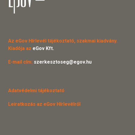
Az eGov Hírlevél tájékoztató, szakmai kiadvány.
Kiadója az
eGov Kft.
E-mail cím:
szerkesztoseg@egov.hu
Adatvédelmi tájékoztató
Leiratkozás az eGov Hírlevélről