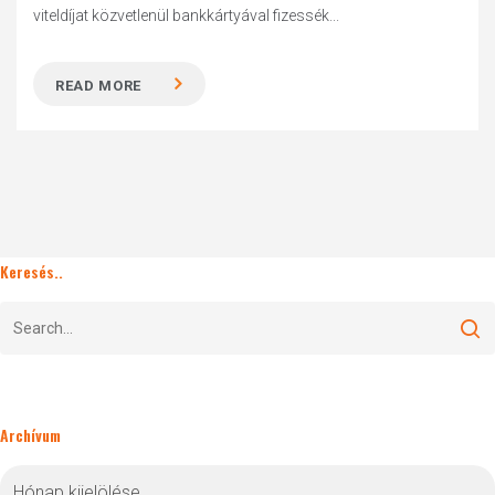
viteldíjat közvetlenül bankkártyával fizessék...
READ MORE
Keresés..
Archívum
Archívum