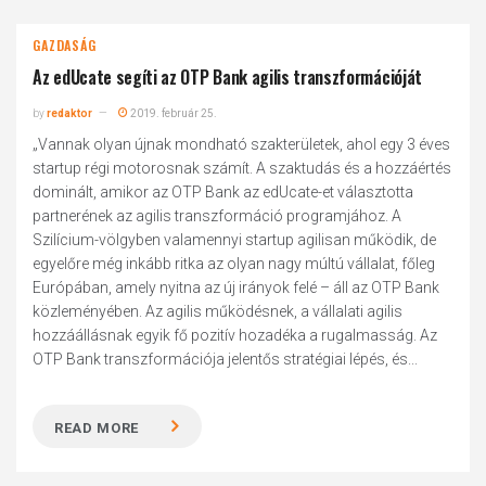
GAZDASÁG
Az edUcate segíti az OTP Bank agilis transzformációját
by
redaktor
2019. február 25.
„Vannak olyan újnak mondható szakterületek, ahol egy 3 éves
startup régi motorosnak számít. A szaktudás és a hozzáértés
dominált, amikor az OTP Bank az edUcate-et választotta
partnerének az agilis transzformáció programjához. A
Szilícium-völgyben valamennyi startup agilisan működik, de
egyelőre még inkább ritka az olyan nagy múltú vállalat, főleg
Európában, amely nyitna az új irányok felé – áll az OTP Bank
közleményében. Az agilis működésnek, a vállalati agilis
hozzáállásnak egyik fő pozitív hozadéka a rugalmasság. Az
OTP Bank transzformációja jelentős stratégiai lépés, és...
READ MORE