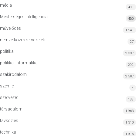
média
488
Mesterséges Intelligencia
420
MI
művelődés
1 548
nemzetközi szervezetek
27
politika
2 337
politikai informatika
292
szakirodalom
2 507
szemle
4
szervezet
189
társadalom
1 963
távközlés
1 310
technika
1 916