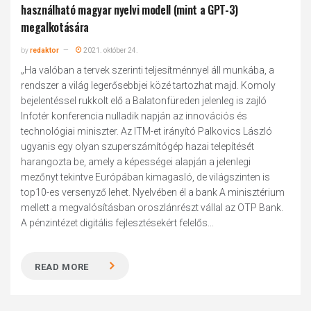
használható magyar nyelvi modell (mint a GPT-3)
megalkotására
by
redaktor
2021. október 24.
„Ha valóban a tervek szerinti teljesítménnyel áll munkába, a
rendszer a világ legerősebbjei közé tartozhat majd. Komoly
bejelentéssel rukkolt elő a Balatonfüreden jelenleg is zajló
Infotér konferencia nulladik napján az innovációs és
technológiai miniszter. Az ITM-et irányító Palkovics László
ugyanis egy olyan szuperszámítógép hazai telepítését
harangozta be, amely a képességei alapján a jelenlegi
mezőnyt tekintve Európában kimagasló, de világszinten is
top10-es versenyző lehet. Nyelvében él a bank A minisztérium
mellett a megvalósításban oroszlánrészt vállal az OTP Bank.
A pénzintézet digitális fejlesztésekért felelős...
READ MORE