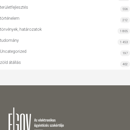
területfejlesztés
556
történelem
212
törvények, határozatok
1 805
tudomány
1 453
Uncategorized
197
zöld átállás
402