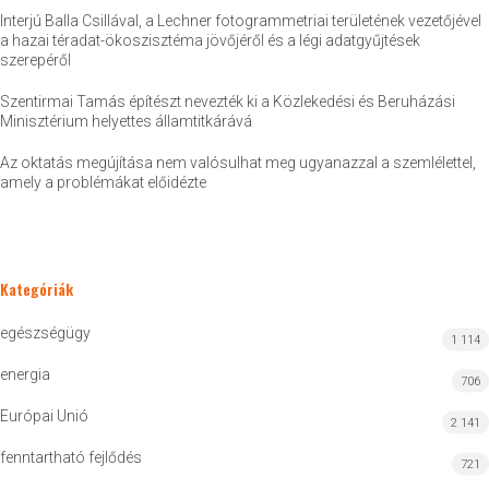
Interjú Balla Csillával, a Lechner fotogrammetriai területének vezetőjével
a hazai téradat-ökoszisztéma jövőjéről és a légi adatgyűjtések
szerepéről
Szentirmai Tamás építészt nevezték ki a Közlekedési és Beruházási
Minisztérium helyettes államtitkárává
Az oktatás megújítása nem valósulhat meg ugyanazzal a szemlélettel,
amely a problémákat előidézte
Kategóriák
egészségügy
1 114
energia
706
Európai Unió
2 141
fenntartható fejlődés
721