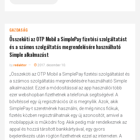
GAZDASÁG
Összeköti az OTP Mobil a SimplePay fizetési szolgáltatást
és a számos szolgáltatás megrendelésére használható
Simple alkalmazást
by
redaktor
2017. december 10.
„Összeköti az OTP Mobil a SimplePay fizetési szolgáltatást és
a számos szolgáltatás megrendelésére használható Simple
alkalmazást. Ezzel a módosítással az app használói több
ezer webshopban fizethetnek a telefonuk segítségével. A
bővítéssel egy új regisztrációs út is megnyílik. Azok, akik
SimplePay-t szeretnének használni, de még nincs fiókuk,
fizetés közben regisztrálhatnak egy új azonosítót, amivel a
mobilappjuk is működni fog. Akik pedig már rendelkeznek az
appal és hozzá társított bankkártyával, egy gyors
bejelentkezés után rögtön fizethetnek ezzel az interneten. A