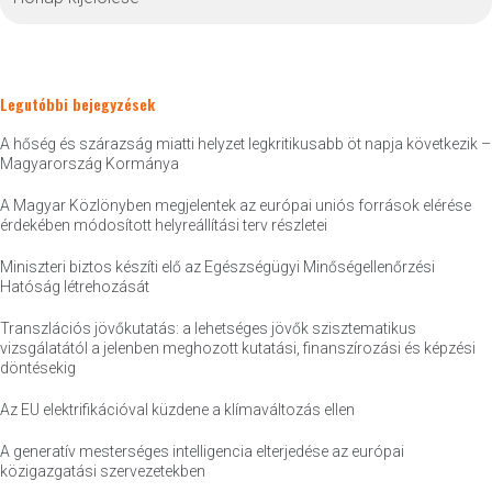
Legutóbbi bejegyzések
A hőség és szárazság miatti helyzet legkritikusabb öt napja következik –
Magyarország Kormánya
A Magyar Közlönyben megjelentek az európai uniós források elérése
érdekében módosított helyreállítási terv részletei
Miniszteri biztos készíti elő az Egészségügyi Minőségellenőrzési
Hatóság létrehozását
Transzlációs jövőkutatás: a lehetséges jövők szisztematikus
vizsgálatától a jelenben meghozott kutatási, finanszírozási és képzési
döntésekig
Az EU elektrifikációval küzdene a klímaváltozás ellen
A generatív mesterséges intelligencia elterjedése az európai
közigazgatási szervezetekben