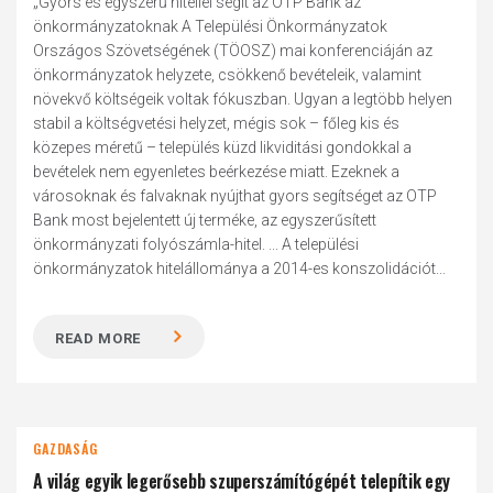
„Gyors és egyszerű hitellel segít az OTP Bank az
önkormányzatoknak A Települési Önkormányzatok
Országos Szövetségének (TÖOSZ) mai konferenciáján az
önkormányzatok helyzete, csökkenő bevételeik, valamint
növekvő költségeik voltak fókuszban. Ugyan a legtöbb helyen
stabil a költségvetési helyzet, mégis sok – főleg kis és
közepes méretű – település küzd likviditási gondokkal a
bevételek nem egyenletes beérkezése miatt. Ezeknek a
városoknak és falvaknak nyújthat gyors segítséget az OTP
Bank most bejelentett új terméke, az egyszerűsített
önkormányzati folyószámla-hitel. ... A települési
önkormányzatok hitelállománya a 2014-es konszolidációt...
READ MORE
GAZDASÁG
A világ egyik legerősebb szuperszámítógépét telepítik egy