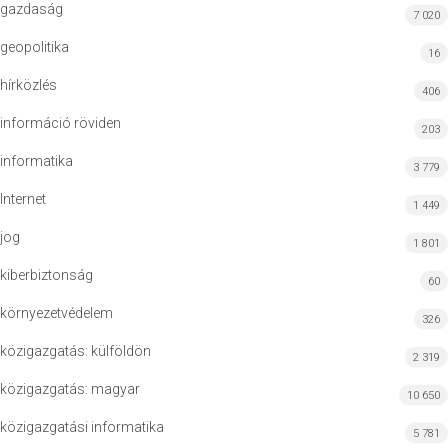
gazdaság
7 020
geopolitika
16
hírközlés
406
információ röviden
203
informatika
3 779
Internet
1 449
jog
1 801
kiberbiztonság
60
környezetvédelem
326
közigazgatás: külföldön
2 319
közigazgatás: magyar
10 650
közigazgatási informatika
5 781