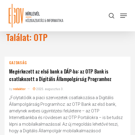
Skip
to
Menu
search
main
Close
content
Menu
Találat: OTP
GAZDASÁG
Megérkezett az első bank a DÁP-ba: az OTP Bank is
csatlakozott a Digitális Állampolgárság Programhoz
by
redaktor
2025. augusztus 3.
„Folytatódik a piaci szervezetek csatlakozása a Digitális
Állampolgárság Programhoz: az OTP Bank az első bank,
amelynek webes ügyintézési felületeire – az OTP
Internetbankba és rövidesen az OTP Portálokra – is be tudsz
lépni a mobilalkalmazással. Az új megoldás lehetővé teszi,
hogy a Digitális Állampolgár mobilalkalmazásod