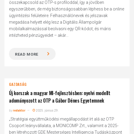
összekapcsold az OTP-s profiloddal, így a jövőben
egyszerűbben, de még biztonságosabban léphess be a online
ügyintézési felületeire. Felhasználónevek és jelszavak
megadása helyett elég lesz a Digitális Állampolgár
mobilalkalmazással beolvasni egy QR-kódot, és máris
intézheted pénzügyeidet – akár...
READ MORE
GAZDASÁG
Új korszak a magyar MI-fejlesztésben: nyelvi modellt
adományozott az OTP a Gábor Dénes Egyetemnek
by
redaktor
2025. június 29.
„Stratégiai együttműködési megállapodást írt alá az OTP
Csoport leányvállalata, a MONICOMP Zrt., valamint a 2025-
ben létrehozott GDE Mesterséges Intelligencia Tudásközpont