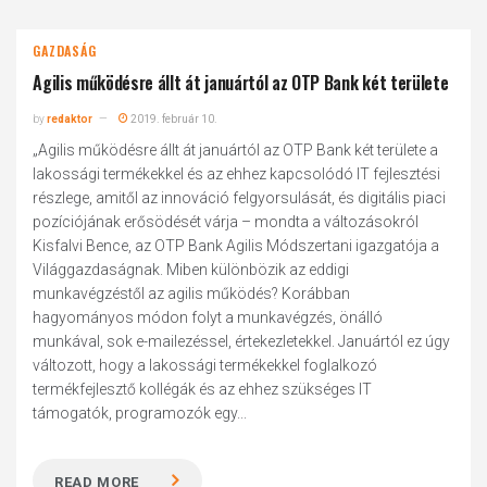
GAZDASÁG
Agilis működésre állt át januártól az OTP Bank két területe
by
redaktor
2019. február 10.
„Agilis működésre állt át januártól az OTP Bank két területe a
lakossági termékekkel és az ehhez kapcsolódó IT fejlesztési
részlege, amitől az innováció felgyorsulását, és digitális piaci
pozíciójának erősödését várja – mondta a változásokról
Kisfalvi Bence, az OTP Bank Agilis Módszertani igazgatója a
Világgazdaságnak. Miben különbözik az eddigi
munkavégzéstől az agilis működés? Korábban
hagyományos módon folyt a munkavégzés, önálló
munkával, sok e-mailezéssel, értekezletekkel. Januártól ez úgy
változott, hogy a lakossági termékekkel foglalkozó
termékfejlesztő kollégák és az ehhez szükséges IT
támogatók, programozók egy...
READ MORE