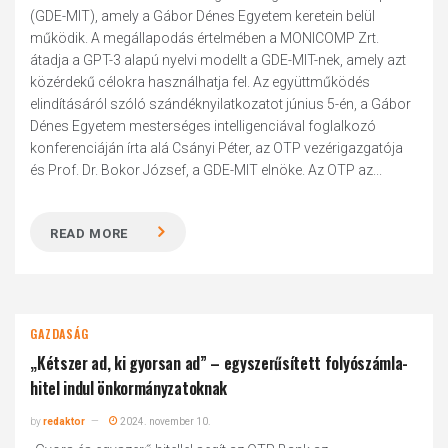
(GDE-MIT), amely a Gábor Dénes Egyetem keretein belül
működik. A megállapodás értelmében a MONICOMP Zrt.
átadja a GPT-3 alapú nyelvi modellt a GDE-MIT-nek, amely azt
közérdekű célokra használhatja fel. Az együttműködés
elindításáról szóló szándéknyilatkozatot június 5-én, a Gábor
Dénes Egyetem mesterséges intelligenciával foglalkozó
konferenciáján írta alá Csányi Péter, az OTP vezérigazgatója
és Prof. Dr. Bokor József, a GDE-MIT elnöke. Az OTP az...
READ MORE
GAZDASÁG
„Kétszer ad, ki gyorsan ad” – egyszerűsített folyószámla-
hitel indul önkormányzatoknak
by
redaktor
2024. november 10.