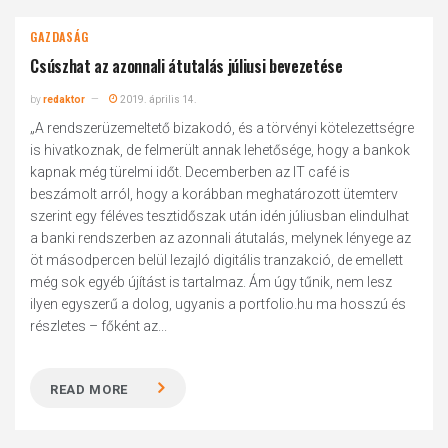
GAZDASÁG
Csúszhat az azonnali átutalás júliusi bevezetése
by
redaktor
2019. április 14.
„A rendszerüzemeltető bizakodó, és a törvényi kötelezettségre
is hivatkoznak, de felmerült annak lehetősége, hogy a bankok
kapnak még türelmi időt. Decemberben az IT café is
beszámolt arról, hogy a korábban meghatározott ütemterv
szerint egy féléves tesztidőszak után idén júliusban elindulhat
a banki rendszerben az azonnali átutalás, melynek lényege az
öt másodpercen belül lezajló digitális tranzakció, de emellett
még sok egyéb újítást is tartalmaz. Ám úgy tűnik, nem lesz
ilyen egyszerű a dolog, ugyanis a portfolio.hu ma hosszú és
részletes – főként az...
READ MORE