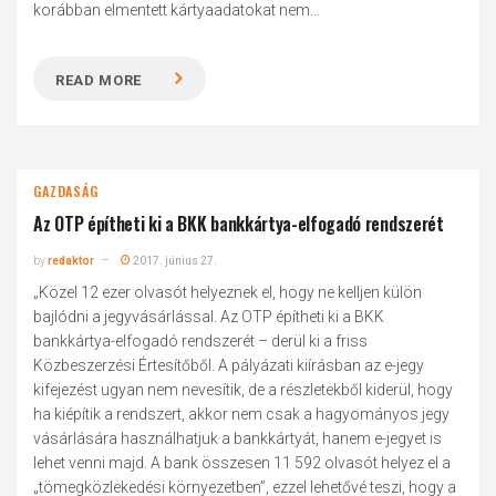
korábban elmentett kártyaadatokat nem...
READ MORE
GAZDASÁG
Az OTP építheti ki a BKK bankkártya-elfogadó rendszerét
by
redaktor
2017. június 27.
„Közel 12 ezer olvasót helyeznek el, hogy ne kelljen külön
bajlódni a jegyvásárlással. Az OTP építheti ki a BKK
bankkártya-elfogadó rendszerét – derül ki a friss
Közbeszerzési Értesítőből. A pályázati kiírásban az e-jegy
kifejezést ugyan nem nevesítik, de a részletekből kiderül, hogy
ha kiépítik a rendszert, akkor nem csak a hagyományos jegy
vásárlására használhatjuk a bankkártyát, hanem e-jegyet is
lehet venni majd. A bank összesen 11 592 olvasót helyez el a
„tömegközlekedési környezetben”, ezzel lehetővé teszi, hogy a